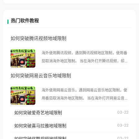
热门软件教程
如何突破腾讯视频地域限制
海外使用腾讯视频，遇到腾讯视频地区限制，使用番
茄取消海外地区限制。 当在海外打开腾讯视频，却突
然弹出“由于版权限制，您所在的地区无法播放”的提
如何突破网易云音乐地域限制
示语。 海外用户如香港、澳门、台湾、美国、加拿
大、澳大利亚、欧洲等国家和地区时，腾讯视频也会
海外使用网易云音乐，遇到网易云音乐地区限制，使
像其他音乐平台一样，出现地区及版权限制问题，且
用番茄取消海外地区限制。 当在海外打开网易云音
仅能在中国大陆地区播放。 遇到这个问题的朋友们，
乐，却突然弹出“由于版权限制，您所在的地区无法
使用番茄回国加速器，即可解决「海外用户收听腾讯
如何突破爱奇艺地域限制
03-22
播放”的提示语。 海外用户如香港、澳门、台湾、美
视频地区版权限制」的问题，无论人在香港、澳门、
国、加拿大、澳大利亚、欧洲等国家和地区时，网易
如何突破喜马拉雅地域限制
03-22
台湾、美国、加拿大、澳大利亚、欧洲等国家和地区
云音乐也会像其他音乐平台一样，出现地区及版权限
工作、留学、定居等，都可以使用，不再因地区和版
如何突破优酷视频地域限制
03-22
制问题，且仅能在中国大陆地区播放。 遇到这个问题