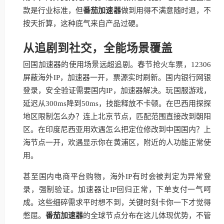
款是行业标准，但
番茄加速器
做到用得不满意随时退，不
按天折算，这种底气来自产品过硬。
从追剧到社交，全能场景覆盖
回国加速器的使用场景远超追剧。春节抢火车票，12306
屏蔽海外IP，加速器一开，票源实时刷新。国内银行网银
登录，安全验证需要国内IP，加速器解决。玩国服游戏，
延迟从300ms降到50ms，技能释放不卡顿。在巴西用探探
地区限制怎么办？连上北京节点，匹配范围直接改到朝阳
区。在印度尼西亚用欢遇怎么把定位修改到中国国内？上
海节点一开，欢遇显示你在黄浦区，附近的人功能正常使
用。
甚至国内电商平台购物，海外IP有时会被判定为异常登
录，强制验证。加速器让IP回归正常，下单支付一气呵
成。这些细碎需求平时想不到，关键时刻卡你一下才觉得
憋屈。
番茄加速器
的全球节点分布在这儿体现优势，不管