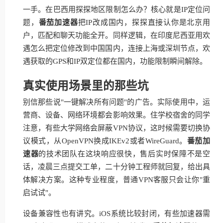
一手。在巴西用探探地区限制怎么办？核心就是IP定位问
题，
番茄加速器
把IP改成国内，探探直接认你是北京用
户，匹配和聊天功能全开。同样逻辑，在印度尼西亚用欢
遇怎么把定位修改到中国国内，连接上海或深圳节点，欢
遇获取的GPS和IP双定位都在国内，功能限制瞬间解除。
真实使用场景里的那些坑
别信那些说"一键解决所有问题"的广告。实际使用中，运
营商、设备、网络环境都会影响效果。住学校宿舍的同学
注意，有些大学网络会屏蔽VPN协议，这时候需要切换协
议模式，从OpenVPN换成IKEv2或者WireGuard。
番茄加
速器
的技术团队在这块响应很快，售后实时保障不是空
话，凌晨三点提交工单，二十分钟工程师就回复，给出具
体解决方案。这种专业程度，普通VPN客服只会让你"重
启试试"。
设备兼容性也有讲究。iOS系统比较封闭，有些加速器需