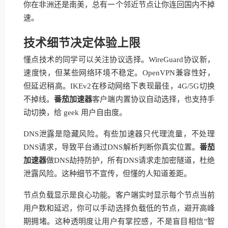
你在非洲还是南美，总有一个邻近节点让你连回国内不掉
速。
技术细节决定体验上限
懂点技术的同学可以关注协议选择。WireGuard协议新，
速度快，但某些网络环境不稳定。OpenVPN兼容性好，
但延迟稍高。IKEv2在移动网络下表现最佳，4G/5G切换
不掉线。
番茄加速器
客户端内置协议自动选择，也支持手
动切换，给 geek 用户自由度。
DNS泄露是隐藏风险。有些加速器只代理流量，不处理
DNS请求，导致平台通过DNS解析判断你真实位置。
番茄
加速器
做DNS劫持防护，所有DNS请求走加密隧道，杜绝
泄露风险。这种细节不宣传，但懂的人知道差距。
节点负载显示是良心功能。客户端实时显示每个节点当前
用户数和延迟，你可以手动选择负载低的节点，避开高峰
期拥堵。这种透明度让用户有掌控感，不是盲目相信"智