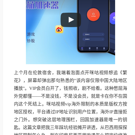
上个月在伦敦宿舍，我端着泡面点开咪咕视频想追《繁
花》，屏幕却弹出那句熟悉的"该内容仅限中国大陆地区
播放"。VIP会员白开了，钱照收，剧不给看。这种憋屈海
外党都懂——不是没钱，不是没会员，就是卡在你不在国
内这个死结上。咪咕视频vip海外限制的本质是版权方按
地区授权，平台通过IP地址识别用户位置，海外IP直接拒
之门外。想突破这层地理围栏，回国加速器是唯一的钥
匙。这篇文章把我三年踩坑经验摊开讲透，从巴西用探探