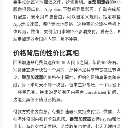
要手动配置VPN描述文件，步骤繁琐。
番茄加速器
的iOS
版做得傻瓜化，App Store下载后登录即可，自动完成所
有配置。安卓用户更自由，可以自定义规则，指定哪些
App走加速器，哪些走本地网络。这种智能分流在手机上
体现为，微信、支付宝用本地IP不影响支付，爱奇艺、B
站走加速器看国内内容，互不冲突。
价格背后的性价比真相
回国加速器月费普遍在30-50人民币之间，年费300左右。
别贪便宜选十块钱一个月的，那种不是共享带宽就是节点
少。
番茄加速器
的价格在中间档，但给的是独享带宽和专
线，算下来每天不到一块钱。留学生算笔账，一个月省下
一杯星巴克，换来的是所有国内平台 unrestricted 访问，
这笔买卖值不值自己掂量。
付款方式也要留意。有些加速器只支持支付宝、微信，人
在海外没国内银行卡就抓瞎。
番茄加速器
支持PayPal和信
用卡，海外支付无障碍。退款政策也关键，七天无理由退