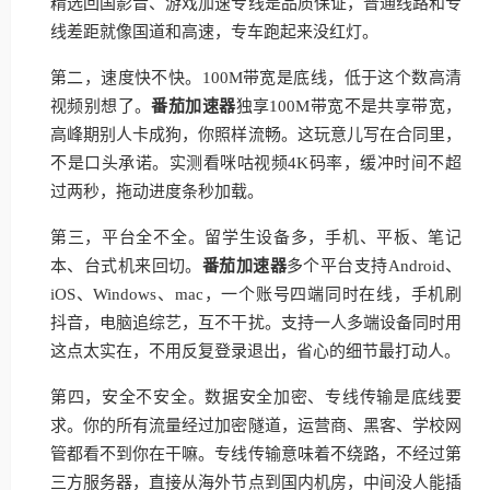
精选回国影音、游戏加速专线是品质保证，普通线路和专
线差距就像国道和高速，专车跑起来没红灯。
第二，速度快不快。100M带宽是底线，低于这个数高清
视频别想了。
番茄加速器
独享100M带宽不是共享带宽，
高峰期别人卡成狗，你照样流畅。这玩意儿写在合同里，
不是口头承诺。实测看咪咕视频4K码率，缓冲时间不超
过两秒，拖动进度条秒加载。
第三，平台全不全。留学生设备多，手机、平板、笔记
本、台式机来回切。
番茄加速器
多个平台支持Android、
iOS、Windows、mac，一个账号四端同时在线，手机刷
抖音，电脑追综艺，互不干扰。支持一人多端设备同时用
这点太实在，不用反复登录退出，省心的细节最打动人。
第四，安全不安全。数据安全加密、专线传输是底线要
求。你的所有流量经过加密隧道，运营商、黑客、学校网
管都看不到你在干嘛。专线传输意味着不绕路，不经过第
三方服务器，直接从海外节点到国内机房，中间没人能插