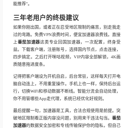
能推荐"。
三年老用户的终极建议
如果你刚出国，或者正在忍受地区限制的痛苦，别走我走
过的弯路。免费VPN浪费时间，便宜加速器浪费钱。直接
上
番茄加速器
这类专业回国加速器，一次配置，终身受
益。下载客户端，注册账号，选择国内节点，点击连接，
四步搞定。之后打开咪咕视频，VIP内容全部解锁，4K画
质随意拖进度条。
记得把客户端设为开机自启，后台常驻，这样每天打开电
脑自动连上，不用重复操作。手机上也一样，保持后台运
行，切换WiFi和移动数据不断线。智能分流会自动处理，
你不用管哪些App走代理，系统已经优化好规则。
最后提醒一句，加速器是工具，合法合规使用是前提。突
破地区限制看正版内容没问题，别用来干违法勾当。
番茄
加速器
的数据安全加密和专线传输保护你的隐私，但自己