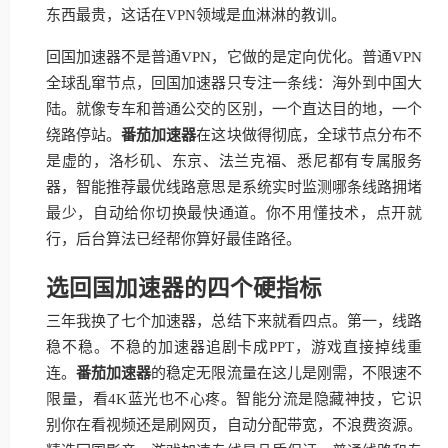
东西最贵，这话在VPN领域是血淋淋的教训。
回国加速器不是普通VPN，它做的是定向优化。普通VPN
全球乱窜节点，回国加速器只专注一条线：海外到中国大
陆。就像专车和普通公交的区别，一个直达目的地，一个
绕路停站。
番茄加速器
在这块做得彻底，全球节点分布不
是虚的，洛杉矶、东京、法兰克福、悉尼都有专属服务
器，智能推荐最优线路意思是系统实时监测哪条线路拥堵
最少，自动给你切换最快通道。你不用懂技术，点开就
行，后台算法已经帮你算好最佳路径。
选回国加速器的四个硬指标
三年我换了七个加速器，总结下来就看四点。第一，线路
稳不稳。不稳的加速器追剧卡成PPT，游戏直接掉线重
连。
番茄加速器
的稳定无限流量在这儿是刚需，不限速不
限量，看4K蓝光也不心疼。智能分流是隐藏神技，它识
别你在看视频还是刷网页，自动分配带宽，不浪费资源。