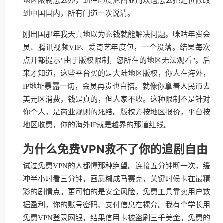
地区限制怎么办，到在印度尼西亚用欢遇怎么把定位修改
到中国国内，所有门道一次说清。
刚出国那年我天真地以为充钱就能解决问题。咪咕年费会
员、腾讯视频VIP、爱奇艺年度包，一个没落。结果每次
点开都提示"由于版权限制，您所在的地区无法观看"。后
来才知道，这些平台买的是大陆地区版权，你人在海外，
IP地址暴露一切，会员再贵也白搭。就像你拿着人民币去
美元区消费，钱是真的，但人家不收。这种限制不是针对
你个人，是商业规则的死结。版权方按地区报价，平台按
地区收费，你的海外IP就是越界的那道红线。
为什么免费VPN救不了你的追剧自由
试过免费VPN的人都懂那种绝望。连接五分钟断一次，缓
冲半小时看三分钟，画质糊成马赛克，关键时候卡在最精
彩的剧情点。更可怕的是安全风险，免费工具靠卖用户数
据盈利，你的账号密码、支付信息在裸奔。我有个学长用
免费VPN登录网银，结果信用卡被盗刷三千美金。免费的