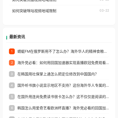
权限制所困扰。
的朋友们，使用番茄回国加速器，即可解决「海外用
如何突破咪咕视频地域限制
03-22
户收听网易云音乐地区版权限制」的问题，无论人在
香港、澳门、台湾、美国、加拿大、澳大利亚、欧洲
等国家和地区工作、留学、定居等，都可以使用，不
再因地区和版权限制所困扰。
最新资讯
蜻蜓FM在俄罗斯用不了怎么办？海外华人的精神食粮补给方案
1
海外党必看：如何用回国加速器实现直播欧冠免费观看？附影视音乐全攻略
2
在韩国用社保掌上通怎么把定位修改到中国国内？
3
国外听书旗小说显示地区不支持？这份海外华人专属的国内内容解锁指南请收好
4
在国外用连尚免费读书很卡怎么办？这不仅仅是阅读的烦恼
5
韩国怎么用爱奇艺看欧洲杯直播？海外党必看的回国加速全攻略
6