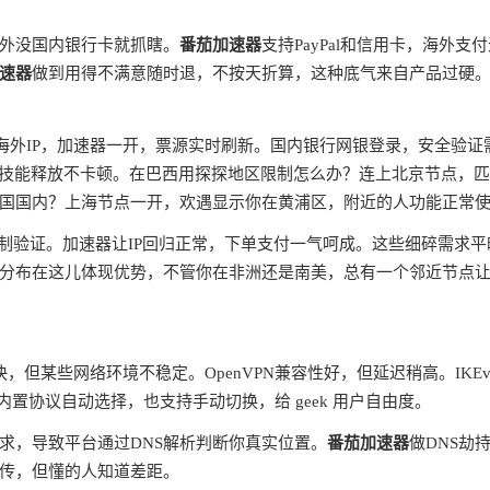
外没国内银行卡就抓瞎。
番茄加速器
支持PayPal和信用卡，海外支
速器
做到用得不满意随时退，不按天折算，这种底气来自产品过硬
蔽海外IP，加速器一开，票源实时刷新。国内银行网银登录，安全验证
ms，技能释放不卡顿。在巴西用探探地区限制怎么办？连上北京节点，
国国内？上海节点一开，欢遇显示你在黄浦区，附近的人功能正常
制验证。加速器让IP回归正常，下单支付一气呵成。这些细碎需求平
分布在这儿体现优势，不管你在非洲还是南美，总有一个邻近节点
快，但某些网络环境不稳定。OpenVPN兼容性好，但延迟稍高。IKEv
内置协议自动选择，也支持手动切换，给 geek 用户自由度。
请求，导致平台通过DNS解析判断你真实位置。
番茄加速器
做DNS劫
宣传，但懂的人知道差距。