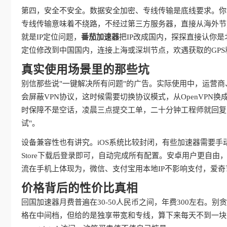
第四，安全不安全。数据安全加密、专线传输是底线要求。你
专线传输意味着不绕路，不经过第三方服务器，直接从海外节
就是IP定位问题，
番茄加速器
把IP改成国内，探探直接认你
定位修改到中国国内，连接上海或深圳节点，欢遇获取的GPS
真实使用场景里的那些坑
别信那些说"一键解决所有问题"的广告。实际使用中，运营
会屏蔽VPN协议，这时候需要切换协议模式，从OpenVPN换成IKE
时保障不是空话，凌晨三点提交工单，二十分钟工程师就回复
试"。
设备兼容性也有讲究。iOS系统比较封闭，有些加速器需要手
Store下载后登录即可，自动完成所有配置。安卓用户更自
流在手机上体现为，微信、支付宝用本地IP不影响支付，爱
价格背后的性价比真相
回国加速器月费普遍在30-50人民币之间，年费300左右。
格在中间档，但给的是独享带宽和专线，算下来每天不到一块