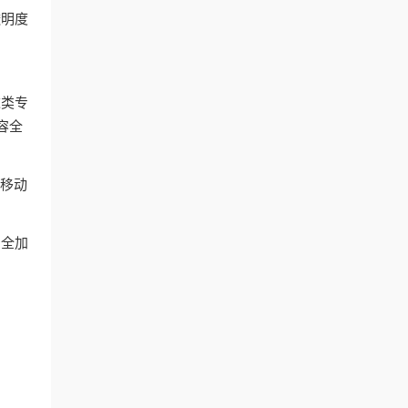
透明度
这类专
容全
和移动
安全加