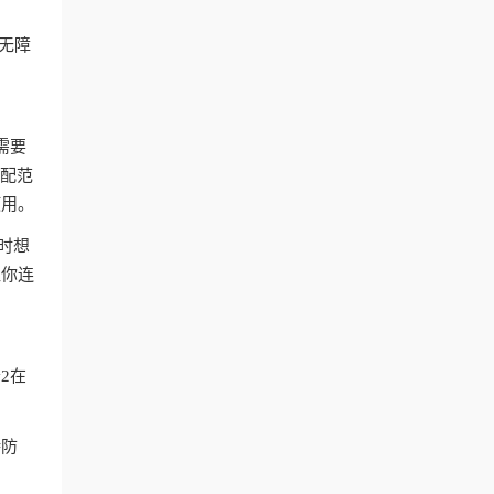
付无障
。
需要
匹配范
使用。
时想
让你连
2在
持防