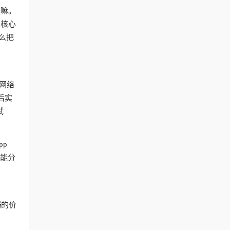
干嘛。
？核心
么把
网络
后实
试
pp
智能分
器
的价
台