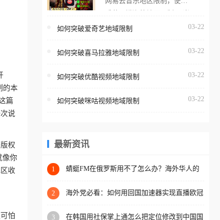
网易云音乐地区限制，使用
海外用户如香港、澳门、台
番茄取消海外地区限制。 当
湾、美国、加拿大、澳大利
在海外打开网易云音乐，却
03-22
如何突破爱奇艺地域限制
亚、欧洲等国家和地区时，
突然弹出“由于版权限制，您
腾讯视频也会像其他音乐平
03-22
所在的地区无法播放”的提示
如何突破喜马拉雅地域限制
台一样，出现地区及版权限
语。 海外用户如香港、澳
制问题，且仅能在中国大陆
开
03-22
如何突破优酷视频地域限制
门、台湾、美国、加拿大、
地区播放。 遇到这个问题的
制的本
澳大利亚、欧洲等国家和地
朋友们，使用番茄回国加速
03-22
这篇
如何突破咪咕视频地域限制
区时，网易云音乐也会像其
器，即可解决「海外用户收
一次说
他音乐平台一样，出现地区
听腾讯视频地区版权限制」
及版权限制问题，且仅能在
的问题，无论人在香港、澳
中国大陆地区播放。 遇到这
最新资讯
于版权
门、台湾、美国、加拿大、
个问题的朋友们，使用番茄
就像你
澳大利亚、欧洲等国家和地
回国加速器，即可解决「海
蜻蜓FM在俄罗斯用不了怎么办？海外华人的
1
地区收
区工作、留学、定居等，都
精神食粮补给方案
外用户收听网易云音乐地区
可以使用，不再因地区和版
版权限制」的问题，无论人
海外党必看：如何用回国加速器实现直播欧冠
2
权限制所困扰。
免费观看？附影视音乐全攻略
在香港、澳门、台湾、美
更可怕
在韩国用社保掌上通怎么把定位修改到中国国
3
国、加拿大、澳大利亚、欧