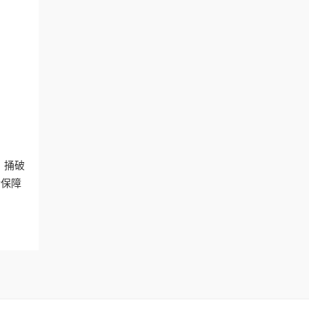
。捅破
后保障