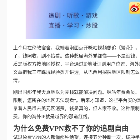
上个月在伦敦宿舍，我端着泡面点开咪咕视频想追《繁花》，屏
了，钱照收，剧不给看。这种憋屈海外党都懂——不是没钱，
质是版权方按地区授权，平台通过IP地址识别用户位置，海外
文章把我三年踩坑经验摊开讲透，从巴西用探探地区限制怎么
清。
刚出国那年我天真地以为充钱就能解决问题。咪咕年费会员、
限制，您所在的地区无法观看"。后来才知道，这些平台买的
拿着人民币去美元区消费，钱是真的，但人家不收。这种限制
费，你的海外IP就是越界的那道红线。
为什么免费VPN救不了你的追剧自由
试过免费VPN的人都懂那种绝望。连接五分钟断一次，缓冲