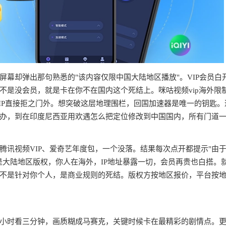
幕却弹出那句熟悉的"该内容仅限中国大陆地区播放"。VIP会员白
不是没会员，就是卡在你不在国内这个死结上。咪咕视频vip海外限
IP直接拒之门外。想突破这层地理围栏，回国加速器是唯一的钥匙。
办，到在印度尼西亚用欢遇怎么把定位修改到中国国内，所有门道
腾讯视频VIP、爱奇艺年度包，一个没落。结果每次点开都提示"由
是大陆地区版权，你人在海外，IP地址暴露一切，会员再贵也白搭。
不是针对你个人，是商业规则的死结。版权方按地区报价，平台按
半小时看三分钟，画质糊成马赛克，关键时候卡在最精彩的剧情点。