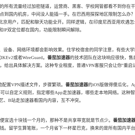
的所有流量经过加密隧道，运营商、黑客、学校网管都看不到你在
点到国内机房，中间没人能插一手。在巴西用探探地区限制怎么办
是北京用户，匹配和聊天功能全开。同样逻辑，在印度尼西亚用欢遇怎
和IP双定位都在国内，功能限制瞬间解除。
商、设备、网络环境都会影响效果。住学校宿舍的同学注意，有些大学
v2或者WireGuard。
番茄加速器
的技术团队在这块响应很快，售
，给出具体解决方案。这种专业程度，普通VPN客服只会让你"重启
动配置VPN描述文件，步骤繁琐。
番茄加速器
的iOS版做得傻瓜化，A
由，可以自定义规则，指定哪些App走加速器，哪些走本地网络。这种
奇艺、B站走加速器看国内内容，互不冲突。
别贪便宜选十块钱一个月的，那种不是共享带宽就是节点少。
番茄加速
钱。留学生算笔账，一个月省下一杯星巴克，换来的是所有国内平