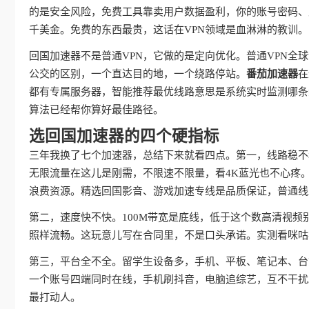
的是安全风险，免费工具靠卖用户数据盈利，你的账号密码、
千美金。免费的东西最贵，这话在VPN领域是血淋淋的教训。
回国加速器不是普通VPN，它做的是定向优化。普通VPN
公交的区别，一个直达目的地，一个绕路停站。
番茄加速器
在
都有专属服务器，智能推荐最优线路意思是系统实时监测哪条
算法已经帮你算好最佳路径。
选回国加速器的四个硬指标
三年我换了七个加速器，总结下来就看四点。第一，线路稳不
无限流量在这儿是刚需，不限速不限量，看4K蓝光也不心疼
浪费资源。精选回国影音、游戏加速专线是品质保证，普通线
第二，速度快不快。100M带宽是底线，低于这个数高清视频
照样流畅。这玩意儿写在合同里，不是口头承诺。实测看咪咕
第三，平台全不全。留学生设备多，手机、平板、笔记本、台
一个账号四端同时在线，手机刷抖音，电脑追综艺，互不干扰
最打动人。