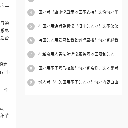
内？
盗刷三
洲等国家和地区工作、留
国外听书旗小说显示地区不支持？这份海外华
4
学、定居等，都可以使用，
人专属的国内内容解锁指南请收好
不再因地区和版权限制所困
和普通
在国外用连尚免费读书很卡怎么办？这不仅仅
5
扰。
、悉尼
是阅读的烦恼
，后台
韩国怎么用爱奇艺看欧洲杯直播？海外党必看
6
的回国加速全攻略
在越南用人民法院诉讼服务网地区限制怎么
7
办？先别急，这可能只是网络问题的冰山一角
稳定
国外用不了喜马拉雅？海外党亲测：这才是听
8
宽，不
国内音乐听书的正确打开方式
懒人听书在美国用不了怎么办？海外内容自由
9
的钥匙在这里
狗，你
ac，
的细节