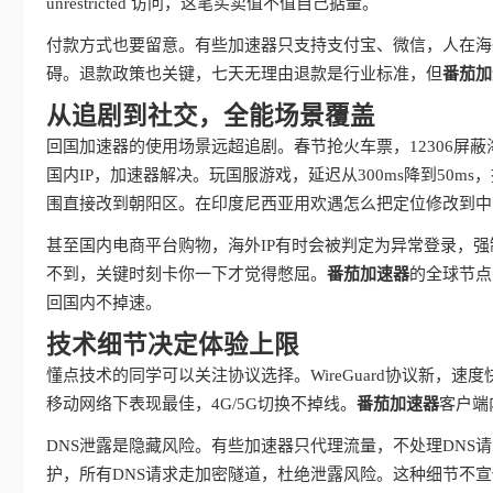
unrestricted 访问，这笔买卖值不值自己掂量。
付款方式也要留意。有些加速器只支持支付宝、微信，人在海
碍。退款政策也关键，七天无理由退款是行业标准，但
番茄加
从追剧到社交，全能场景覆盖
回国加速器的使用场景远超追剧。春节抢火车票，12306屏
国内IP，加速器解决。玩国服游戏，延迟从300ms降到50
围直接改到朝阳区。在印度尼西亚用欢遇怎么把定位修改到中
甚至国内电商平台购物，海外IP有时会被判定为异常登录，强
不到，关键时刻卡你一下才觉得憋屈。
番茄加速器
的全球节点
回国内不掉速。
技术细节决定体验上限
懂点技术的同学可以关注协议选择。WireGuard协议新，速度
移动网络下表现最佳，4G/5G切换不掉线。
番茄加速器
客户端
DNS泄露是隐藏风险。有些加速器只代理流量，不处理DNS
护，所有DNS请求走加密隧道，杜绝泄露风险。这种细节不