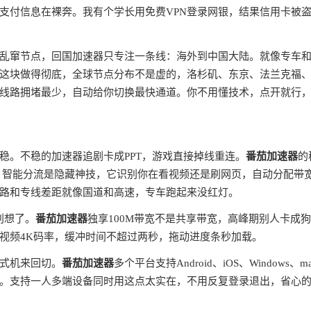
支付信息在裸奔。我有个学长用免费VPN登录网银，结果信用卡被
全球乱窜节点，回国加速器只专注一条线：海外到中国大陆。就像专车
这块做得彻底，全球节点分布不是虚的，洛杉矶、东京、法兰克福
线路拥堵最少，自动给你切换最快通道。你不用懂技术，点开就行
稳。不稳的加速器追剧卡成PPT，游戏直接掉线重连。
番茄加速器
的
。智能分流是隐藏神技，它识别你在看视频还是刷网页，自动分配带
路和专线差距就像国道和高速，专车跑起来没红灯。
别想了。
番茄加速器
独享100M带宽不是共享带宽，高峰期别人卡成
视频4K码率，缓冲时间不超过两秒，拖动进度条秒加载。
式机来回切。
番茄加速器
多个平台支持Android、iOS、Windows、m
。支持一人多端设备同时用这点太实在，不用反复登录退出，省心