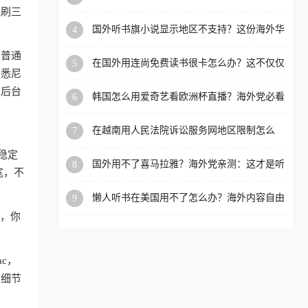
内？
盗刷三
洲等国家和地区工作、留
国外听书旗小说显示地区不支持？这份海外华
4
学、定居等，都可以使用，
人专属的国内内容解锁指南请收好
不再因地区和版权限制所困
和普通
在国外用连尚免费读书很卡怎么办？这不仅仅
5
扰。
、悉尼
是阅读的烦恼
，后台
韩国怎么用爱奇艺看欧洲杯直播？海外党必看
6
的回国加速全攻略
在越南用人民法院诉讼服务网地区限制怎么
7
办？先别急，这可能只是网络问题的冰山一角
稳定
国外用不了喜马拉雅？海外党亲测：这才是听
8
宽，不
国内音乐听书的正确打开方式
懒人听书在美国用不了怎么办？海外内容自由
9
的钥匙在这里
狗，你
ac，
的细节