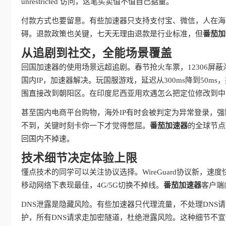
unrestricted 访问，这笔买卖值不值自己掂量。
付款方式也要留意。有些加速器只支持支付宝、微信，人在海
碍。退款政策也关键，七天无理由退款是行业标准，但
番茄加
从追剧到社交，全能场景覆盖
回国加速器的使用场景远超追剧。春节抢火车票，12306屏
国内IP，加速器解决。玩国服游戏，延迟从300ms降到50
围直接改到朝阳区。在印度尼西亚用欢遇怎么把定位修改到中
甚至国内电商平台购物，海外IP有时会被判定为异常登录，强
不到，关键时刻卡你一下才觉得憋屈。
番茄加速器
的全球节点
回国内不掉速。
技术细节决定体验上限
懂点技术的同学可以关注协议选择。WireGuard协议新，速度
移动网络下表现最佳，4G/5G切换不掉线。
番茄加速器
客户端
DNS泄露是隐藏风险。有些加速器只代理流量，不处理DNS
护，所有DNS请求走加密隧道，杜绝泄露风险。这种细节不