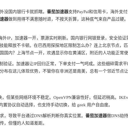
外没国内银行卡就抓瞎。
番茄加速器
支持PayPal和信用卡，海外支
速器
做到用得不满意随时退，不按天折算，这种底气来自产品过硬
蔽海外IP，加速器一开，票源实时刷新。国内银行网银登录，安全验证
ms，技能释放不卡顿。在巴西用探探地区限制怎么办？连上北京节点，
国国内？上海节点一开，欢遇显示你在黄浦区，附近的人功能正常
制验证。加速器让IP回归正常，下单支付一气呵成。这些细碎需求平
分布在这儿体现优势，不管你在非洲还是南美，总有一个邻近节点
快，但某些网络环境不稳定。OpenVPN兼容性好，但延迟稍高。IKEv
内置协议自动选择，也支持手动切换，给 geek 用户自由度。
请求，导致平台通过DNS解析判断你真实位置。
番茄加速器
做DNS劫
宣传，但懂的人知道差距。