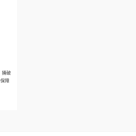
。捅破
后保障