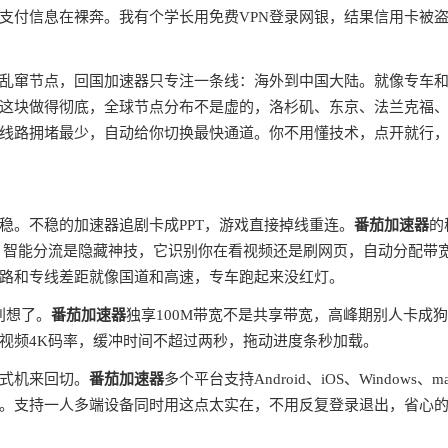
支付信息在裸奔。我有个学长用免费VPN登录网银，结果信用卡被
全球乱窜节点，回国加速器只专注一条线：海外到中国大陆。就像专车
这块做得彻底，全球节点分布不是虚的，洛杉矶、东京、法兰克福
线路拥堵最少，自动给你切换最快通道。你不用懂技术，点开就行
稳。不稳的加速器追剧卡成PPT，游戏直接掉线重连。
番茄加速器
的
。智能分流是隐藏神技，它识别你在看视频还是刷网页，自动分配带
路和专线差距就像国道和高速，专车跑起来没红灯。
别想了。
番茄加速器
独享100M带宽不是共享带宽，高峰期别人卡成
视频4K码率，缓冲时间不超过两秒，拖动进度条秒加载。
式机来回切。
番茄加速器
多个平台支持Android、iOS、Windows、m
。支持一人多端设备同时用这点太实在，不用反复登录退出，省心