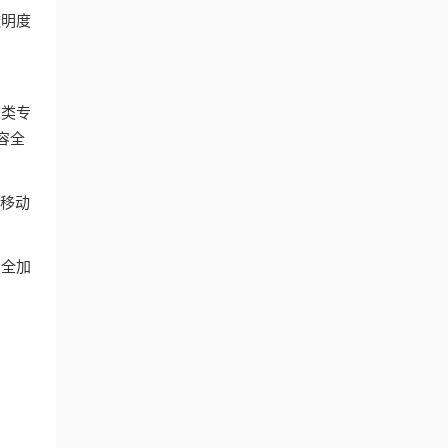
透明度
这类专
容全
和移动
安全加