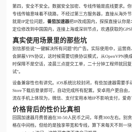
第四，安全不安全。数据安全加密、专线传输是底线要求。你
专线传输意味着不绕路，不经过第三方服务器，直接从海外节
就是IP定位问题，
番茄加速器
把IP改成国内，探探直接认你
定位修改到中国国内，连接上海或深圳节点，欢遇获取的GPS
真实使用场景里的那些坑
别信那些说"一键解决所有问题"的广告。实际使用中，运营
会屏蔽VPN协议，这时候需要切换协议模式，从OpenVPN换成IKE
时保障不是空话，凌晨三点提交工单，二十分钟工程师就回复
试"。
设备兼容性也有讲究。iOS系统比较封闭，有些加速器需要手
Store下载后登录即可，自动完成所有配置。安卓用户更自
流在手机上体现为，微信、支付宝用本地IP不影响支付，爱
价格背后的性价比真相
回国加速器月费普遍在30-50人民币之间，年费300左右。
格在中间档，但给的是独享带宽和专线，算下来每天不到一块