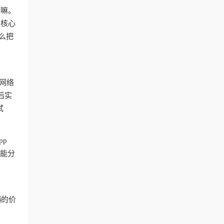
干嘛。
？核心
么把
网络
后实
试
pp
智能分
器
的价
台