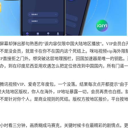
幕却弹出那句熟悉的"该内容仅限中国大陆地区播放"。VIP会员白
不是没会员，就是卡在你不在国内这个死结上。咪咕视频vip海外限
IP直接拒之门外。想突破这层地理围栏，回国加速器是唯一的钥匙。
办，到在印度尼西亚用欢遇怎么把定位修改到中国国内，所有门道
腾讯视频VIP、爱奇艺年度包，一个没落。结果每次点开都提示"由
是大陆地区版权，你人在海外，IP地址暴露一切，会员再贵也白搭。
不是针对你个人，是商业规则的死结。版权方按地区报价，平台按
半小时看三分钟，画质糊成马赛克，关键时候卡在最精彩的剧情点。