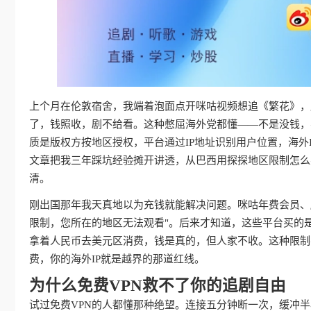
上个月在伦敦宿舍，我端着泡面点开咪咕视频想追《繁花》，屏
了，钱照收，剧不给看。这种憋屈海外党都懂——不是没钱，
质是版权方按地区授权，平台通过IP地址识别用户位置，海外
文章把我三年踩坑经验摊开讲透，从巴西用探探地区限制怎么
清。
刚出国那年我天真地以为充钱就能解决问题。咪咕年费会员、
限制，您所在的地区无法观看"。后来才知道，这些平台买的
拿着人民币去美元区消费，钱是真的，但人家不收。这种限制
费，你的海外IP就是越界的那道红线。
为什么免费VPN救不了你的追剧自由
试过免费VPN的人都懂那种绝望。连接五分钟断一次，缓冲