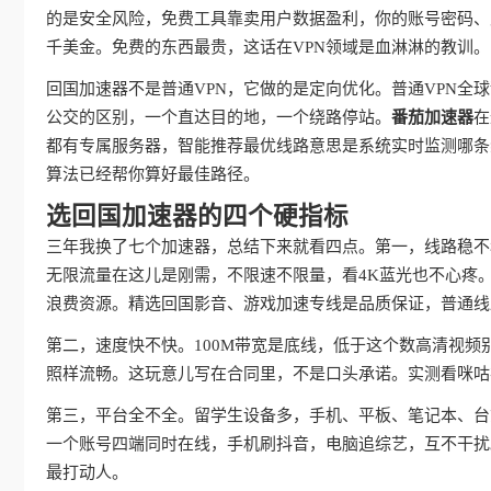
的是安全风险，免费工具靠卖用户数据盈利，你的账号密码、
千美金。免费的东西最贵，这话在VPN领域是血淋淋的教训。
回国加速器不是普通VPN，它做的是定向优化。普通VPN
公交的区别，一个直达目的地，一个绕路停站。
番茄加速器
在
都有专属服务器，智能推荐最优线路意思是系统实时监测哪条
算法已经帮你算好最佳路径。
选回国加速器的四个硬指标
三年我换了七个加速器，总结下来就看四点。第一，线路稳不
无限流量在这儿是刚需，不限速不限量，看4K蓝光也不心疼
浪费资源。精选回国影音、游戏加速专线是品质保证，普通线
第二，速度快不快。100M带宽是底线，低于这个数高清视频
照样流畅。这玩意儿写在合同里，不是口头承诺。实测看咪咕
第三，平台全不全。留学生设备多，手机、平板、笔记本、台
一个账号四端同时在线，手机刷抖音，电脑追综艺，互不干扰
最打动人。