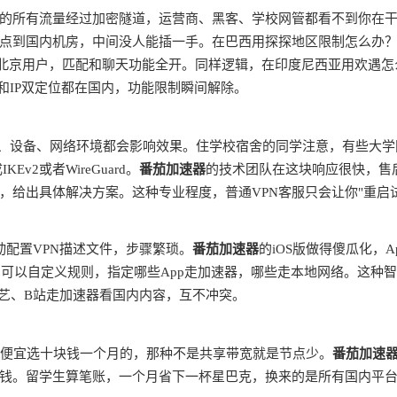
的所有流量经过加密隧道，运营商、黑客、学校网管都看不到你在
点到国内机房，中间没人能插一手。在巴西用探探地区限制怎么办
是北京用户，匹配和聊天功能全开。同样逻辑，在印度尼西亚用欢遇怎
和IP双定位都在国内，功能限制瞬间解除。
商、设备、网络环境都会影响效果。住学校宿舍的同学注意，有些大学
v2或者WireGuard。
番茄加速器
的技术团队在这块响应很快，售
，给出具体解决方案。这种专业程度，普通VPN客服只会让你"重启
动配置VPN描述文件，步骤繁琐。
番茄加速器
的iOS版做得傻瓜化，A
由，可以自定义规则，指定哪些App走加速器，哪些走本地网络。这种
奇艺、B站走加速器看国内内容，互不冲突。
别贪便宜选十块钱一个月的，那种不是共享带宽就是节点少。
番茄加速
钱。留学生算笔账，一个月省下一杯星巴克，换来的是所有国内平