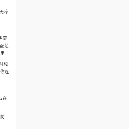
付无障
。
需要
匹配范
使用。
时想
让你连
2在
持防