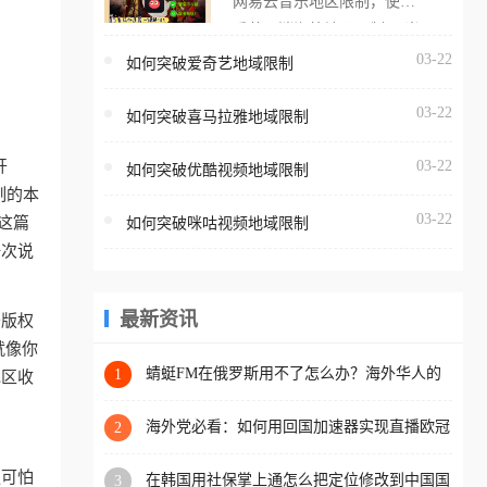
网易云音乐地区限制，使用
海外用户如香港、澳门、台
番茄取消海外地区限制。 当
湾、美国、加拿大、澳大利
在海外打开网易云音乐，却
03-22
如何突破爱奇艺地域限制
亚、欧洲等国家和地区时，
突然弹出“由于版权限制，您
腾讯视频也会像其他音乐平
03-22
所在的地区无法播放”的提示
如何突破喜马拉雅地域限制
台一样，出现地区及版权限
语。 海外用户如香港、澳
制问题，且仅能在中国大陆
开
03-22
如何突破优酷视频地域限制
门、台湾、美国、加拿大、
地区播放。 遇到这个问题的
制的本
澳大利亚、欧洲等国家和地
朋友们，使用番茄回国加速
03-22
这篇
如何突破咪咕视频地域限制
区时，网易云音乐也会像其
器，即可解决「海外用户收
一次说
他音乐平台一样，出现地区
听腾讯视频地区版权限制」
及版权限制问题，且仅能在
的问题，无论人在香港、澳
中国大陆地区播放。 遇到这
最新资讯
于版权
门、台湾、美国、加拿大、
个问题的朋友们，使用番茄
就像你
澳大利亚、欧洲等国家和地
回国加速器，即可解决「海
蜻蜓FM在俄罗斯用不了怎么办？海外华人的
1
地区收
区工作、留学、定居等，都
精神食粮补给方案
外用户收听网易云音乐地区
可以使用，不再因地区和版
版权限制」的问题，无论人
海外党必看：如何用回国加速器实现直播欧冠
2
权限制所困扰。
免费观看？附影视音乐全攻略
在香港、澳门、台湾、美
更可怕
在韩国用社保掌上通怎么把定位修改到中国国
3
国、加拿大、澳大利亚、欧