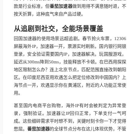
款是行业标准，但
番茄加速器
做到用得不满意随时退，不
按天折算，这种底气来自产品过硬。
从追剧到社交，全能场景覆盖
回国加速器的使用场景远超追剧。春节抢火车票，12306
屏蔽海外IP，加速器一开，票源实时刷新。国内银行网银
登录，安全验证需要国内IP，加速器解决。玩国服游戏，
延迟从300ms降到50ms，技能释放不卡顿。在巴西用探探
地区限制怎么办？连上北京节点，匹配范围直接改到朝阳
区。在印度尼西亚用欢遇怎么把定位修改到中国国内？上
海节点一开，欢遇显示你在黄浦区，附近的人功能正常使
用。
甚至国内电商平台购物，海外IP有时会被判定为异常登
录，强制验证。加速器让IP回归正常，下单支付一气呵
成。这些细碎需求平时想不到，关键时刻卡你一下才觉得
憋屈。
番茄加速器
的全球节点分布在这儿体现优势，不管