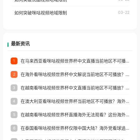
权限制所困扰。
的朋友们，使用番茄回国加速器，即可解决「海外用
如何突破咪咕视频地域限制
03-22
户收听网易云音乐地区版权限制」的问题，无论人在
香港、澳门、台湾、美国、加拿大、澳大利亚、欧洲
等国家和地区工作、留学、定居等，都可以使用，不
再因地区和版权限制所困扰。
最新资讯
在马来西亚看咪咕视频世界杯中文直播当前地区不可播放？这篇指南帮你搞定海外看球难题
1
在海外看咪咕视频世界杯中文解说当前地区不可播放？这篇指南帮你解决所有问题
2
在越南看咪咕视频世界杯中文直播当前地区不可播放？这篇指南帮你解决所有海外观赛难题
3
在澳大利亚看咪咕视频世界杯当前地区不可播放？海外党体育观赛终极指南
4
在越南看咪咕视频世界杯直播海外无法观看？这份海外观赛终极指南帮你搞定
5
在泰国看咪咕视频世界杯仅限中国大陆？海外党看球追剧的终极破局指南
6