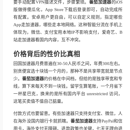
要手动配置VPN描述文件，步骤繁琐。
番茄加速器
的iOS
版做得傻瓜化，App Store下载后登录即可，自动完成所
有配置。安卓用户更自由，可以自定义规则，指定哪些
App走加速器，哪些走本地网络。这种智能分流在手机上
体现为，微信、支付宝用本地IP不影响支付，爱奇艺、B
站走加速器看国内内容，互不冲突。
价格背后的性价比真相
回国加速器月费普遍在30-50人民币之间，年费300左右。
别贪便宜选十块钱一个月的，那种不是共享带宽就是节点
少。
番茄加速器
的价格在中间档，但给的是独享带宽和专
线，算下来每天不到一块钱。留学生算笔账，一个月省下
一杯星巴克，换来的是所有国内平台 unrestricted 访问，
这笔买卖值不值自己掂量。
付款方式也要留意。有些加速器只支持支付宝、微信，人
在海外没国内银行卡就抓瞎。
番茄加速器
支持PayPal和信
用卡，海外支付无障碍。退款政策也关键，七天无理由退