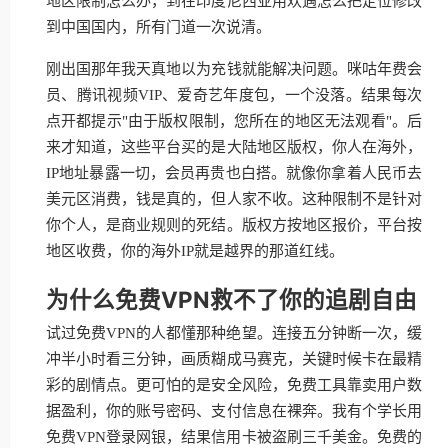
地区限制怎么办，到在印度尼西亚用欢遇怎么把定位修改
到中国国内，所有门道一次说清。
刚出国那年我天真地以为充钱就能解决问题。咪咕年费会
员、腾讯视频VIP、爱奇艺年度包，一个没落。结果每次
点开都提示"由于版权限制，您所在的地区无法观看"。后
来才知道，这些平台买的是大陆地区版权，你人在海外，
IP地址暴露一切，会员再贵也白搭。就像你拿着人民币去
美元区消费，钱是真的，但人家不收。这种限制不是针对
你个人，是商业规则的死结。版权方按地区报价，平台按
地区收费，你的海外IP就是越界的那道红线。
为什么免费VPN救不了你的追剧自由
试过免费VPN的人都懂那种绝望。连接五分钟断一次，缓
冲半小时看三分钟，画质糊成马赛克，关键时候卡在最精
彩的剧情点。更可怕的是安全风险，免费工具靠卖用户数
据盈利，你的账号密码、支付信息在裸奔。我有个学长用
免费VPN登录网银，结果信用卡被盗刷三千美金。免费的