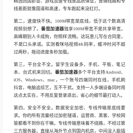
精选回国影音、游戏加速专线是品质保证，普通线路和专
线差距就像国道和高速，专车跑起来没红灯。
第二，速度快不快。100M带宽是底线，低于这个数高清
视频别想了。
番茄加速器
独享100M带宽不是共享带宽，
高峰期别人卡成狗，你照样流畅。这玩意儿写在合同里，
不是口头承诺。实测看咪咕视频4K码率，缓冲时间不超
过两秒，拖动进度条秒加载。
第三，平台全不全。留学生设备多，手机、平板、笔记
本、台式机来回切。
番茄加速器
多个平台支持Android、
iOS、Windows、mac，一个账号四端同时在线，手机刷
抖音，电脑追综艺，互不干扰。支持一人多端设备同时用
这点太实在，不用反复登录退出，省心的细节最打动人。
第四，安全不安全。数据安全加密、专线传输是底线要
求。你的所有流量经过加密隧道，运营商、黑客、学校网
管都看不到你在干嘛。专线传输意味着不绕路，不经过第
三方服务器，直接从海外节点到国内机房，中间没人能插