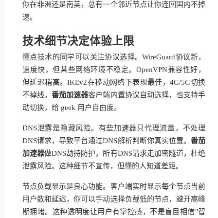
你在非洲还是南美，总有一个邻近节点让你连回国内不掉
速。
技术细节决定体验上限
懂点技术的同学可以关注协议选择。WireGuard协议新，
速度快，但某些网络环境不稳定。OpenVPN兼容性好，
但延迟稍高。IKEv2在移动网络下表现最佳，4G/5G切换
不掉线。
番茄加速器
客户端内置协议自动选择，也支持手
动切换，给 geek 用户自由度。
DNS泄露是隐藏风险。有些加速器只代理流量，不处理
DNS请求，导致平台通过DNS解析判断你真实位置。
番茄
加速器
做DNS劫持防护，所有DNS请求走加密隧道，杜绝
泄露风险。这种细节不宣传，但懂的人知道差距。
节点负载显示是良心功能。客户端实时显示每个节点当前
用户数和延迟，你可以手动选择负载低的节点，避开高峰
期拥堵。这种透明度让用户有掌控感，不是盲目相信"智