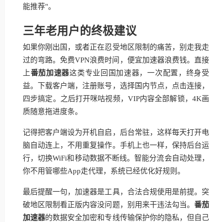
能推荐"。
三年老用户的终极建议
如果你刚出国，或者正在忍受地区限制的痛苦，别走我走
过的弯路。免费VPN浪费时间，便宜加速器浪费钱。直接
上
番茄加速器
这类专业回国加速器，一次配置，终身受
益。下载客户端，注册账号，选择国内节点，点击连接，
四步搞定。之后打开咪咕视频，VIP内容全部解锁，4K画
质随意拖进度条。
记得把客户端设为开机自启，后台常驻，这样每天打开电
脑自动连上，不用重复操作。手机上也一样，保持后台运
行，切换WiFi和移动数据不断线。智能分流会自动处理，
你不用管哪些App走代理，系统已经优化好规则。
最后提醒一句，加速器是工具，合法合规使用是前提。突
破地区限制看正版内容没问题，别用来干违法勾当。
番茄
加速器
的数据安全加密和专线传输保护你的隐私，但自己