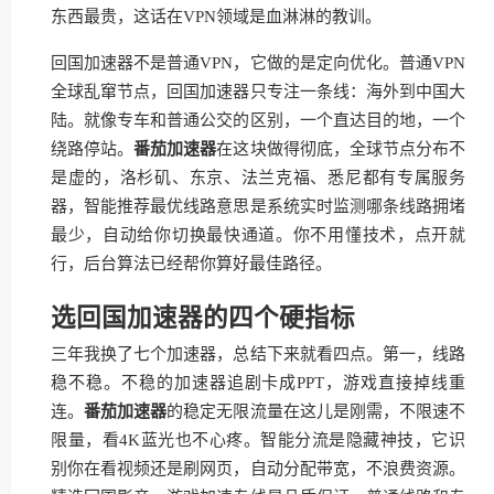
东西最贵，这话在VPN领域是血淋淋的教训。
回国加速器不是普通VPN，它做的是定向优化。普通VPN
全球乱窜节点，回国加速器只专注一条线：海外到中国大
陆。就像专车和普通公交的区别，一个直达目的地，一个
绕路停站。
番茄加速器
在这块做得彻底，全球节点分布不
是虚的，洛杉矶、东京、法兰克福、悉尼都有专属服务
器，智能推荐最优线路意思是系统实时监测哪条线路拥堵
最少，自动给你切换最快通道。你不用懂技术，点开就
行，后台算法已经帮你算好最佳路径。
选回国加速器的四个硬指标
三年我换了七个加速器，总结下来就看四点。第一，线路
稳不稳。不稳的加速器追剧卡成PPT，游戏直接掉线重
连。
番茄加速器
的稳定无限流量在这儿是刚需，不限速不
限量，看4K蓝光也不心疼。智能分流是隐藏神技，它识
别你在看视频还是刷网页，自动分配带宽，不浪费资源。