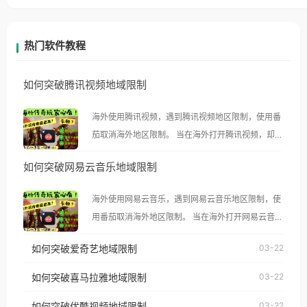
热门软件教程
如何突破腾讯视频地域限制
海外使用腾讯视频，遇到腾讯视频地区限制，使用番
茄取消海外地区限制。 当在海外打开腾讯视频，却突
然弹出“由于版权限制，您所在的地区无法播放”的提
如何突破网易云音乐地域限制
示语。 海外用户如香港、澳门、台湾、美国、加拿
大、澳大利亚、欧洲等国家和地区时，腾讯视频也会
海外使用网易云音乐，遇到网易云音乐地区限制，使
像其他音乐平台一样，出现地区及版权限制问题，且
用番茄取消海外地区限制。 当在海外打开网易云音
仅能在中国大陆地区播放。 遇到这个问题的朋友们，
乐，却突然弹出“由于版权限制，您所在的地区无法
使用番茄回国加速器，即可解决「海外用户收听腾讯
如何突破爱奇艺地域限制
03-22
播放”的提示语。 海外用户如香港、澳门、台湾、美
视频地区版权限制」的问题，无论人在香港、澳门、
国、加拿大、澳大利亚、欧洲等国家和地区时，网易
如何突破喜马拉雅地域限制
03-22
台湾、美国、加拿大、澳大利亚、欧洲等国家和地区
云音乐也会像其他音乐平台一样，出现地区及版权限
工作、留学、定居等，都可以使用，不再因地区和版
如何突破优酷视频地域限制
03-22
制问题，且仅能在中国大陆地区播放。 遇到这个问题