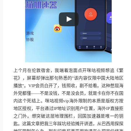
上个月在伦敦宿舍，我端着泡面点开咪咕视频想追《繁
花》，屏幕却弹出那句熟悉的"该内容仅限中国大陆地区
播放"。VIP会员白开了，钱照收，剧不给看。这种憋屈海
外党都懂——不是没钱，不是没会员，就是卡在你不在国
内这个死结上。咪咕视频vip海外限制的本质是版权方按
地区授权，平台通过IP地址识别用户位置，海外IP直接拒
之门外。想突破这层地理围栏，回国加速器是唯一的钥
匙。这篇文章把我三年踩坑经验摊开讲透，从巴西用探探