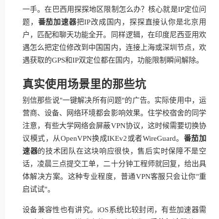
一手。在巴西用探探地区限制怎么办？核心就是IP定位问
题，
番茄加速器
把IP改成国内，探探直接认你是北京用
户，匹配和聊天功能全开。同样逻辑，在印度尼西亚用欢
遇怎么把定位修改到中国国内，连接上海或深圳节点，欢
遇获取的GPS和IP双定位都在国内，功能限制瞬间解除。
真实使用场景里的那些坑
别信那些说"一键解决所有问题"的广告。实际使用中，运
营商、设备、网络环境都会影响效果。住学校宿舍的同学
注意，有些大学网络会屏蔽VPN协议，这时候需要切换协
议模式，从OpenVPN换成IKEv2或者WireGuard。
番茄加
速器
的技术团队在这块响应很快，售后实时保障不是空
话，凌晨三点提交工单，二十分钟工程师就回复，给出具
体解决方案。这种专业程度，普通VPN客服只会让你"重
启试试"。
设备兼容性也有讲究。iOS系统比较封闭，有些加速器需