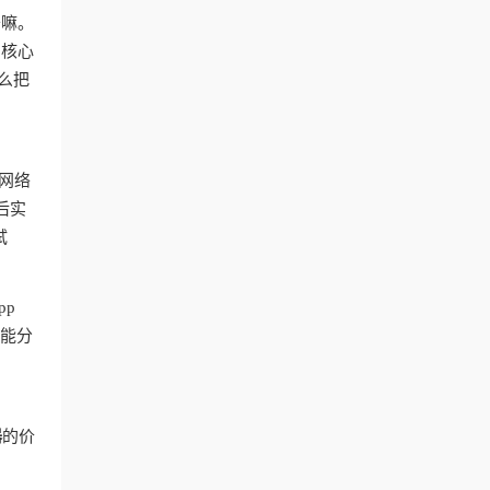
干嘛。
？核心
么把
网络
后实
试
pp
智能分
器
的价
台