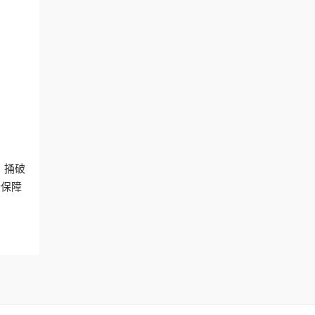
。捅破
后保障