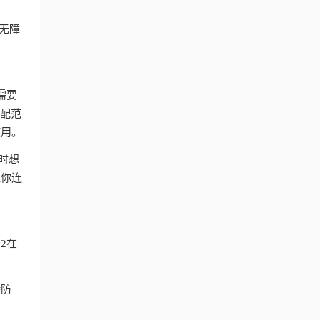
付无障
。
需要
匹配范
使用。
时想
让你连
2在
持防