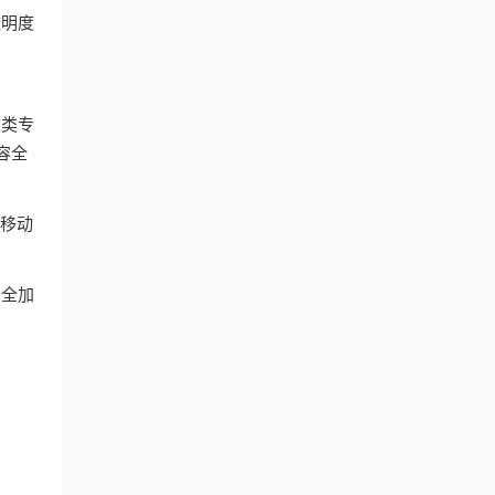
透明度
这类专
容全
和移动
安全加