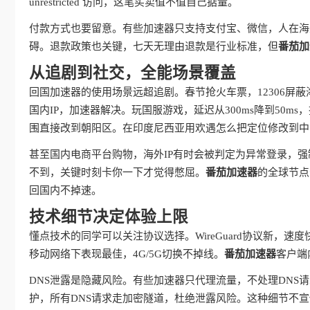
unrestricted 访问，这笔买卖值不值自己掂量。
付款方式也要留意。有些加速器只支持支付宝、微信，人在海
碍。退款政策也关键，七天无理由退款是行业标准，但
番茄加
从追剧到社交，全能场景覆盖
回国加速器的使用场景远超追剧。春节抢火车票，12306屏
国内IP，加速器解决。玩国服游戏，延迟从300ms降到50
围直接改到朝阳区。在印度尼西亚用欢遇怎么把定位修改到中
甚至国内电商平台购物，海外IP有时会被判定为异常登录，强
不到，关键时刻卡你一下才觉得憋屈。
番茄加速器
的全球节点
回国内不掉速。
技术细节决定体验上限
懂点技术的同学可以关注协议选择。WireGuard协议新，速度
移动网络下表现最佳，4G/5G切换不掉线。
番茄加速器
客户端
DNS泄露是隐藏风险。有些加速器只代理流量，不处理DNS
护，所有DNS请求走加密隧道，杜绝泄露风险。这种细节不