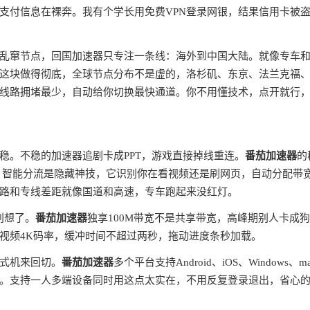
支付信息在裸奔。我有个学长用免费VPN登录网银，结果信用卡被
全球乱窜节点，回国加速器只专注一条线：海外到中国大陆。就像专车
这块做得彻底，全球节点分布不是虚的，洛杉矶、东京、法兰克福
线路拥堵最少，自动给你切换最快通道。你不用懂技术，点开就行
稳。不稳的加速器追剧卡成PPT，游戏直接掉线重连。
番茄加速器
的
。智能分流是隐藏神技，它识别你在看视频还是刷网页，自动分配带
路和专线差距就像国道和高速，专车跑起来没红灯。
别想了。
番茄加速器
独享100M带宽不是共享带宽，高峰期别人卡成
视频4K码率，缓冲时间不超过两秒，拖动进度条秒加载。
式机来回切。
番茄加速器
多个平台支持Android、iOS、Windows、m
。支持一人多端设备同时用这点太实在，不用反复登录退出，省心