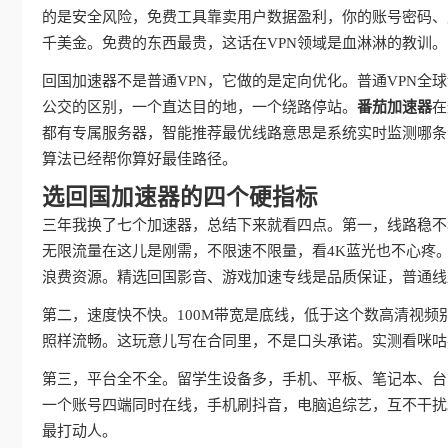
的是安全风险，免费工具靠卖用户数据盈利，你的账号密码、
千美金。免费的东西最贵，这话在VPN领域是血淋淋的教训。
回国加速器不是普通VPN，它做的是定向优化。普通VPN
公交的区别，一个直达目的地，一个绕路停站。
番茄加速器
在
都有专属服务器，智能推荐最优线路意思是系统实时监测哪条
算法已经帮你算好最佳路径。
选回国加速器的四个硬指标
三年我换了七个加速器，总结下来就看四点。第一，线路稳不
无限流量在这儿是刚需，不限速不限量，看4K蓝光也不心疼
浪费资源。精选回国影音、游戏加速专线是品质保证，普通线
第二，速度快不快。100M带宽是底线，低于这个数高清视频
照样流畅。这玩意儿写在合同里，不是口头承诺。实测看咪咕
第三，平台全不全。留学生设备多，手机、平板、笔记本、台
一个账号四端同时在线，手机刷抖音，电脑追综艺，互不干扰
最打动人。