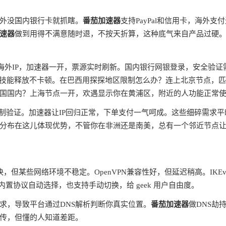
外没国内银行卡就抓瞎。
番茄加速器
支持PayPal和信用卡，海外支
速器
做到用得不满意随时退，不按天折算，这种底气来自产品过硬
蔽海外IP，加速器一开，票源实时刷新。国内银行网银登录，安全验证
ms，技能释放不卡顿。在巴西用探探地区限制怎么办？连上北京节点，
国国内？上海节点一开，欢遇显示你在黄浦区，附近的人功能正常
制验证。加速器让IP回归正常，下单支付一气呵成。这些细碎需求平
分布在这儿体现优势，不管你在非洲还是南美，总有一个邻近节点
快，但某些网络环境不稳定。OpenVPN兼容性好，但延迟稍高。IKEv
内置协议自动选择，也支持手动切换，给 geek 用户自由度。
请求，导致平台通过DNS解析判断你真实位置。
番茄加速器
做DNS劫
宣传，但懂的人知道差距。