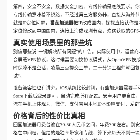
第四，安全不安全。数据安全加密、专线传输是底线要求。你
专线传输意味着不绕路，不经过第三方服务器，直接从海外节
就是IP定位问题，
番茄加速器
把IP改成国内，探探直接认你
定位修改到中国国内，连接上海或深圳节点，欢遇获取的GPS
真实使用场景里的那些坑
别信那些说"一键解决所有问题"的广告。实际使用中，运营
会屏蔽VPN协议，这时候需要切换协议模式，从OpenVPN换成IKE
时保障不是空话，凌晨三点提交工单，二十分钟工程师就回复
试"。
设备兼容性也有讲究。iOS系统比较封闭，有些加速器需要手
Store下载后登录即可，自动完成所有配置。安卓用户更自
流在手机上体现为，微信、支付宝用本地IP不影响支付，爱
价格背后的性价比真相
回国加速器月费普遍在30-50人民币之间，年费300左右。
格在中间档，但给的是独享带宽和专线，算下来每天不到一块