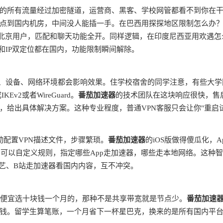
的所有流量经过加密隧道，运营商、黑客、学校网管都看不到你在
点到国内机房，中间没人能插一手。在巴西用探探地区限制怎么办
是北京用户，匹配和聊天功能全开。同样逻辑，在印度尼西亚用欢遇怎
和IP双定位都在国内，功能限制瞬间解除。
商、设备、网络环境都会影响效果。住学校宿舍的同学注意，有些大学
v2或者WireGuard。
番茄加速器
的技术团队在这块响应很快，售
，给出具体解决方案。这种专业程度，普通VPN客服只会让你"重启
动配置VPN描述文件，步骤繁琐。
番茄加速器
的iOS版做得傻瓜化，A
由，可以自定义规则，指定哪些App走加速器，哪些走本地网络。这种
奇艺、B站走加速器看国内内容，互不冲突。
别贪便宜选十块钱一个月的，那种不是共享带宽就是节点少。
番茄加速
钱。留学生算笔账，一个月省下一杯星巴克，换来的是所有国内平