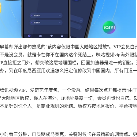
幕却弹出那句熟悉的"该内容仅限中国大陆地区播放"。VIP会员白
不是没会员，就是卡在你不在国内这个死结上。咪咕视频vip海外限
IP直接拒之门外。想突破这层地理围栏，回国加速器是唯一的钥匙。
办，到在印度尼西亚用欢遇怎么把定位修改到中国国内，所有门道
腾讯视频VIP、爱奇艺年度包，一个没落。结果每次点开都提示"由
是大陆地区版权，你人在海外，IP地址暴露一切，会员再贵也白搭。
不是针对你个人，是商业规则的死结。版权方按地区报价，平台按
半小时看三分钟，画质糊成马赛克，关键时候卡在最精彩的剧情点。