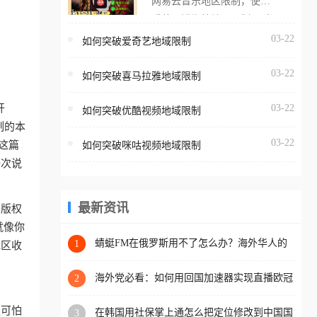
网易云音乐地区限制，使用
海外用户如香港、澳门、台
番茄取消海外地区限制。 当
湾、美国、加拿大、澳大利
在海外打开网易云音乐，却
03-22
如何突破爱奇艺地域限制
亚、欧洲等国家和地区时，
突然弹出“由于版权限制，您
腾讯视频也会像其他音乐平
03-22
所在的地区无法播放”的提示
如何突破喜马拉雅地域限制
台一样，出现地区及版权限
语。 海外用户如香港、澳
制问题，且仅能在中国大陆
开
03-22
如何突破优酷视频地域限制
门、台湾、美国、加拿大、
地区播放。 遇到这个问题的
制的本
澳大利亚、欧洲等国家和地
朋友们，使用番茄回国加速
03-22
这篇
如何突破咪咕视频地域限制
区时，网易云音乐也会像其
器，即可解决「海外用户收
一次说
他音乐平台一样，出现地区
听腾讯视频地区版权限制」
及版权限制问题，且仅能在
的问题，无论人在香港、澳
中国大陆地区播放。 遇到这
最新资讯
于版权
门、台湾、美国、加拿大、
个问题的朋友们，使用番茄
就像你
澳大利亚、欧洲等国家和地
回国加速器，即可解决「海
蜻蜓FM在俄罗斯用不了怎么办？海外华人的
1
地区收
区工作、留学、定居等，都
精神食粮补给方案
外用户收听网易云音乐地区
可以使用，不再因地区和版
版权限制」的问题，无论人
海外党必看：如何用回国加速器实现直播欧冠
2
权限制所困扰。
免费观看？附影视音乐全攻略
在香港、澳门、台湾、美
更可怕
在韩国用社保掌上通怎么把定位修改到中国国
3
国、加拿大、澳大利亚、欧