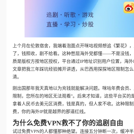
上个月在伦敦宿舍，我端着泡面点开咪咕视频想追《繁花》，屏
了，钱照收，剧不给看。这种憋屈海外党都懂——不是没钱，
质是版权方按地区授权，平台通过IP地址识别用户位置，海外
文章把我三年踩坑经验摊开讲透，从巴西用探探地区限制怎么
清。
刚出国那年我天真地以为充钱就能解决问题。咪咕年费会员、
限制，您所在的地区无法观看"。后来才知道，这些平台买的
拿着人民币去美元区消费，钱是真的，但人家不收。这种限制
费，你的海外IP就是越界的那道红线。
为什么免费VPN救不了你的追剧自由
试过免费VPN的人都懂那种绝望。连接五分钟断一次，缓冲