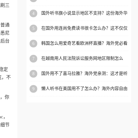
内？
盗刷三
洲等国家和地区工作、留
国外听书旗小说显示地区不支持？这份海外华
4
学、定居等，都可以使用，
人专属的国内内容解锁指南请收好
不再因地区和版权限制所困
和普通
在国外用连尚免费读书很卡怎么办？这不仅仅
5
扰。
、悉尼
是阅读的烦恼
，后台
韩国怎么用爱奇艺看欧洲杯直播？海外党必看
6
的回国加速全攻略
在越南用人民法院诉讼服务网地区限制怎么
7
办？先别急，这可能只是网络问题的冰山一角
稳定
国外用不了喜马拉雅？海外党亲测：这才是听
8
宽，不
国内音乐听书的正确打开方式
懒人听书在美国用不了怎么办？海外内容自由
9
的钥匙在这里
狗，你
ac，
的细节