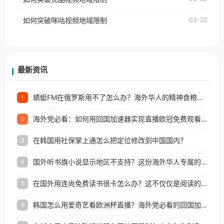
权限制所困扰。
的朋友们，使用番茄回国加速器，即可解决「海外用
如何突破咪咕视频地域限制
03-22
户收听网易云音乐地区版权限制」的问题，无论人在
香港、澳门、台湾、美国、加拿大、澳大利亚、欧洲
等国家和地区工作、留学、定居等，都可以使用，不
再因地区和版权限制所困扰。
最新资讯
蜻蜓FM在俄罗斯用不了怎么办？海外华人的精神食粮补给方案
1
海外党必看：如何用回国加速器实现直播欧冠免费观看？附影视音乐全攻略
2
在韩国用社保掌上通怎么把定位修改到中国国内？
3
国外听书旗小说显示地区不支持？这份海外华人专属的国内内容解锁指南请收好
4
在国外用连尚免费读书很卡怎么办？这不仅仅是阅读的烦恼
5
韩国怎么用爱奇艺看欧洲杯直播？海外党必看的回国加速全攻略
6