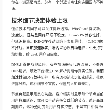
你在非洲还是南美，总有一个邻近节点让你连回国内不掉
速。
技术细节决定体验上限
懂点技术的同学可以关注协议选择。WireGuard协议新，
速度快，但某些网络环境不稳定。OpenVPN兼容性好，
但延迟稍高。IKEv2在移动网络下表现最佳，4G/5G切换
不掉线。
番茄加速器
客户端内置协议自动选择，也支持手
动切换，给 geek 用户自由度。
DNS泄露是隐藏风险。有些加速器只代理流量，不处理
DNS请求，导致平台通过DNS解析判断你真实位置。
番茄
加速器
做DNS劫持防护，所有DNS请求走加密隧道，杜绝
泄露风险。这种细节不宣传，但懂的人知道差距。
节点负载显示是良心功能。客户端实时显示每个节点当前
用户数和延迟，你可以手动选择负载低的节点，避开高峰
期拥堵。这种透明度让用户有掌控感，不是盲目相信"智