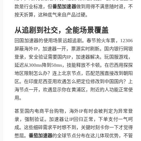
款是行业标准，但
番茄加速器
做到用得不满意随时退，不
按天折算，这种底气来自产品过硬。
从追剧到社交，全能场景覆盖
回国加速器的使用场景远超追剧。春节抢火车票，12306
屏蔽海外IP，加速器一开，票源实时刷新。国内银行网银
登录，安全验证需要国内IP，加速器解决。玩国服游戏，
延迟从300ms降到50ms，技能释放不卡顿。在巴西用探探
地区限制怎么办？连上北京节点，匹配范围直接改到朝阳
区。在印度尼西亚用欢遇怎么把定位修改到中国国内？上
海节点一开，欢遇显示你在黄浦区，附近的人功能正常使
用。
甚至国内电商平台购物，海外IP有时会被判定为异常登
录，强制验证。加速器让IP回归正常，下单支付一气呵
成。这些细碎需求平时想不到，关键时刻卡你一下才觉得
憋屈。
番茄加速器
的全球节点分布在这儿体现优势，不管