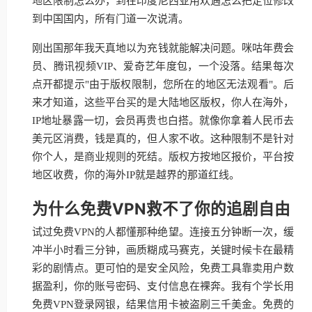
地区限制怎么办，到在印度尼西亚用欢遇怎么把定位修改
到中国国内，所有门道一次说清。
刚出国那年我天真地以为充钱就能解决问题。咪咕年费会
员、腾讯视频VIP、爱奇艺年度包，一个没落。结果每次
点开都提示"由于版权限制，您所在的地区无法观看"。后
来才知道，这些平台买的是大陆地区版权，你人在海外，
IP地址暴露一切，会员再贵也白搭。就像你拿着人民币去
美元区消费，钱是真的，但人家不收。这种限制不是针对
你个人，是商业规则的死结。版权方按地区报价，平台按
地区收费，你的海外IP就是越界的那道红线。
为什么免费VPN救不了你的追剧自由
试过免费VPN的人都懂那种绝望。连接五分钟断一次，缓
冲半小时看三分钟，画质糊成马赛克，关键时候卡在最精
彩的剧情点。更可怕的是安全风险，免费工具靠卖用户数
据盈利，你的账号密码、支付信息在裸奔。我有个学长用
免费VPN登录网银，结果信用卡被盗刷三千美金。免费的