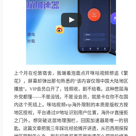
上个月在伦敦宿舍，我端着泡面点开咪咕视频想追《繁
花》，屏幕却弹出那句熟悉的"该内容仅限中国大陆地区
播放"。VIP会员白开了，钱照收，剧不给看。这种憋屈海
外党都懂——不是没钱，不是没会员，就是卡在你不在国
内这个死结上。咪咕视频vip海外限制的本质是版权方按
地区授权，平台通过IP地址识别用户位置，海外IP直接拒
之门外。想突破这层地理围栏，回国加速器是唯一的钥
匙。这篇文章把我三年踩坑经验摊开讲透，从巴西用探探