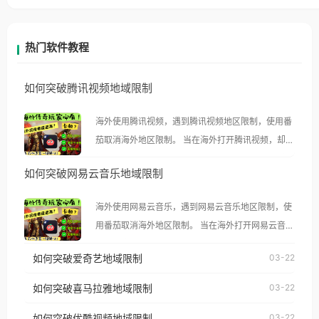
热门软件教程
如何突破腾讯视频地域限制
海外使用腾讯视频，遇到腾讯视频地区限制，使用番
茄取消海外地区限制。 当在海外打开腾讯视频，却突
然弹出“由于版权限制，您所在的地区无法播放”的提
如何突破网易云音乐地域限制
示语。 海外用户如香港、澳门、台湾、美国、加拿
大、澳大利亚、欧洲等国家和地区时，腾讯视频也会
海外使用网易云音乐，遇到网易云音乐地区限制，使
像其他音乐平台一样，出现地区及版权限制问题，且
用番茄取消海外地区限制。 当在海外打开网易云音
仅能在中国大陆地区播放。 遇到这个问题的朋友们，
乐，却突然弹出“由于版权限制，您所在的地区无法
使用番茄回国加速器，即可解决「海外用户收听腾讯
如何突破爱奇艺地域限制
03-22
播放”的提示语。 海外用户如香港、澳门、台湾、美
视频地区版权限制」的问题，无论人在香港、澳门、
国、加拿大、澳大利亚、欧洲等国家和地区时，网易
如何突破喜马拉雅地域限制
03-22
台湾、美国、加拿大、澳大利亚、欧洲等国家和地区
云音乐也会像其他音乐平台一样，出现地区及版权限
工作、留学、定居等，都可以使用，不再因地区和版
如何突破优酷视频地域限制
03-22
制问题，且仅能在中国大陆地区播放。 遇到这个问题