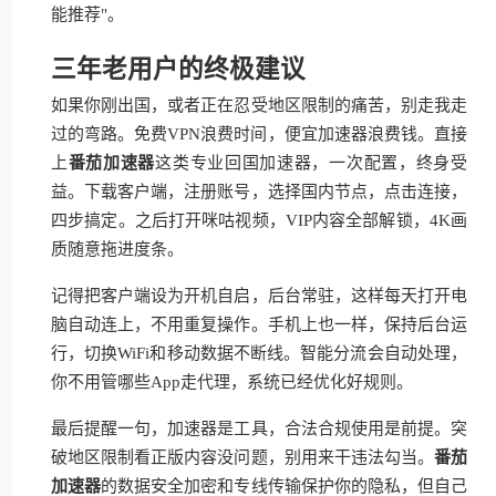
能推荐"。
三年老用户的终极建议
如果你刚出国，或者正在忍受地区限制的痛苦，别走我走
过的弯路。免费VPN浪费时间，便宜加速器浪费钱。直接
上
番茄加速器
这类专业回国加速器，一次配置，终身受
益。下载客户端，注册账号，选择国内节点，点击连接，
四步搞定。之后打开咪咕视频，VIP内容全部解锁，4K画
质随意拖进度条。
记得把客户端设为开机自启，后台常驻，这样每天打开电
脑自动连上，不用重复操作。手机上也一样，保持后台运
行，切换WiFi和移动数据不断线。智能分流会自动处理，
你不用管哪些App走代理，系统已经优化好规则。
最后提醒一句，加速器是工具，合法合规使用是前提。突
破地区限制看正版内容没问题，别用来干违法勾当。
番茄
加速器
的数据安全加密和专线传输保护你的隐私，但自己