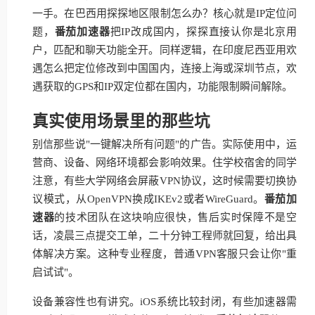
一手。在巴西用探探地区限制怎么办？核心就是IP定位问
题，
番茄加速器
把IP改成国内，探探直接认你是北京用
户，匹配和聊天功能全开。同样逻辑，在印度尼西亚用欢
遇怎么把定位修改到中国国内，连接上海或深圳节点，欢
遇获取的GPS和IP双定位都在国内，功能限制瞬间解除。
真实使用场景里的那些坑
别信那些说"一键解决所有问题"的广告。实际使用中，运
营商、设备、网络环境都会影响效果。住学校宿舍的同学
注意，有些大学网络会屏蔽VPN协议，这时候需要切换协
议模式，从OpenVPN换成IKEv2或者WireGuard。
番茄加
速器
的技术团队在这块响应很快，售后实时保障不是空
话，凌晨三点提交工单，二十分钟工程师就回复，给出具
体解决方案。这种专业程度，普通VPN客服只会让你"重
启试试"。
设备兼容性也有讲究。iOS系统比较封闭，有些加速器需