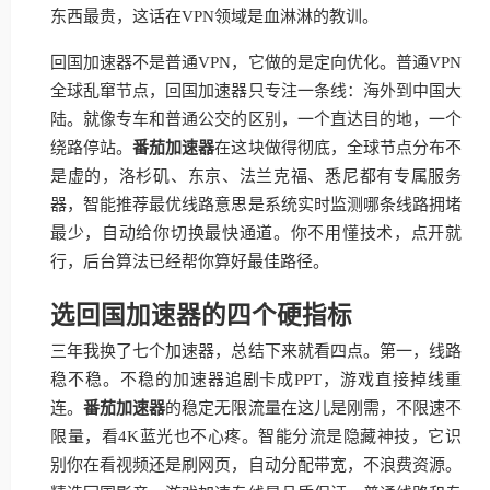
东西最贵，这话在VPN领域是血淋淋的教训。
回国加速器不是普通VPN，它做的是定向优化。普通VPN
全球乱窜节点，回国加速器只专注一条线：海外到中国大
陆。就像专车和普通公交的区别，一个直达目的地，一个
绕路停站。
番茄加速器
在这块做得彻底，全球节点分布不
是虚的，洛杉矶、东京、法兰克福、悉尼都有专属服务
器，智能推荐最优线路意思是系统实时监测哪条线路拥堵
最少，自动给你切换最快通道。你不用懂技术，点开就
行，后台算法已经帮你算好最佳路径。
选回国加速器的四个硬指标
三年我换了七个加速器，总结下来就看四点。第一，线路
稳不稳。不稳的加速器追剧卡成PPT，游戏直接掉线重
连。
番茄加速器
的稳定无限流量在这儿是刚需，不限速不
限量，看4K蓝光也不心疼。智能分流是隐藏神技，它识
别你在看视频还是刷网页，自动分配带宽，不浪费资源。