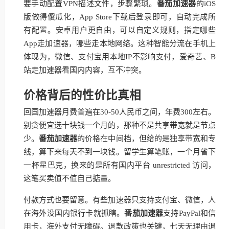
要手动配置VPN描述文件，步骤繁琐。
番茄加速器
的iOS
版做得傻瓜化，App Store下载后登录即可，自动完成所
有配置。安卓用户更自由，可以自定义规则，指定哪些
App走加速器，哪些走本地网络。这种智能分流在手机上
体现为，微信、支付宝用本地IP不影响支付，爱奇艺、B
站走加速器看国内内容，互不冲突。
价格背后的性价比真相
回国加速器月费普遍在30-50人民币之间，年费300左右。
别贪便宜选十块钱一个月的，那种不是共享带宽就是节点
少。
番茄加速器
的价格在中间档，但给的是独享带宽和专
线，算下来每天不到一块钱。留学生算笔账，一个月省下
一杯星巴克，换来的是所有国内平台 unrestricted 访问，
这笔买卖值不值自己掂量。
付款方式也要留意。有些加速器只支持支付宝、微信，人
在海外没国内银行卡就抓瞎。
番茄加速器
支持PayPal和信
用卡，海外支付无障碍。退款政策也关键，七天无理由退