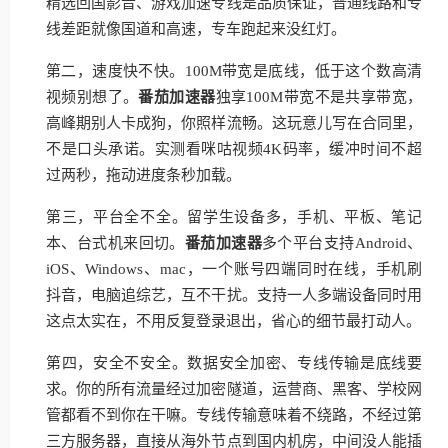
精选回国影音、游戏加速专线是品质保证，普通线路和专
线差距就像国道和高速，专车跑起来没红灯。
第二，速度快不快。100M带宽是底线，低于这个数高清
视频别想了。
番茄加速器
独享100M带宽不是共享带宽，
高峰期别人卡成狗，你照样流畅。这玩意儿写在合同里，
不是口头承诺。实测看咪咕视频4K码率，缓冲时间不超
过两秒，拖动进度条秒加载。
第三，平台全不全。留学生设备多，手机、平板、笔记
本、台式机来回切。
番茄加速器
多个平台支持Android、
iOS、Windows、mac，一个账号四端同时在线，手机刷
抖音，电脑追综艺，互不干扰。支持一人多端设备同时用
这点太实在，不用反复登录退出，省心的细节最打动人。
第四，安全不安全。数据安全加密、专线传输是底线要
求。你的所有流量经过加密隧道，运营商、黑客、学校网
管都看不到你在干嘛。专线传输意味着不绕路，不经过第
三方服务器，直接从海外节点到国内机房，中间没人能插