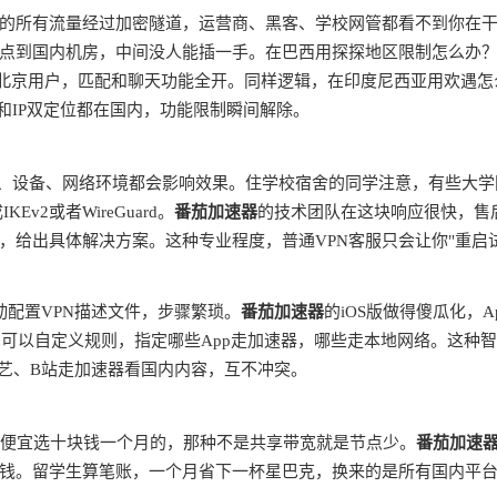
的所有流量经过加密隧道，运营商、黑客、学校网管都看不到你在
点到国内机房，中间没人能插一手。在巴西用探探地区限制怎么办
是北京用户，匹配和聊天功能全开。同样逻辑，在印度尼西亚用欢遇怎
和IP双定位都在国内，功能限制瞬间解除。
商、设备、网络环境都会影响效果。住学校宿舍的同学注意，有些大学
v2或者WireGuard。
番茄加速器
的技术团队在这块响应很快，售
，给出具体解决方案。这种专业程度，普通VPN客服只会让你"重启
动配置VPN描述文件，步骤繁琐。
番茄加速器
的iOS版做得傻瓜化，A
由，可以自定义规则，指定哪些App走加速器，哪些走本地网络。这种
奇艺、B站走加速器看国内内容，互不冲突。
别贪便宜选十块钱一个月的，那种不是共享带宽就是节点少。
番茄加速
钱。留学生算笔账，一个月省下一杯星巴克，换来的是所有国内平