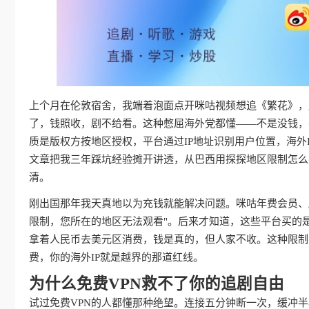
上个月在伦敦宿舍，我端着泡面点开咪咕视频想追《繁花》，屏
了，钱照收，剧不给看。这种憋屈海外党都懂——不是没钱，
质是版权方按地区授权，平台通过IP地址识别用户位置，海外
文章把我三年踩坑经验摊开讲透，从巴西用探探地区限制怎么
清。
刚出国那年我天真地以为充钱就能解决问题。咪咕年费会员、
限制，您所在的地区无法观看"。后来才知道，这些平台买的
拿着人民币去美元区消费，钱是真的，但人家不收。这种限制
费，你的海外IP就是越界的那道红线。
为什么免费VPN救不了你的追剧自由
试过免费VPN的人都懂那种绝望。连接五分钟断一次，缓冲