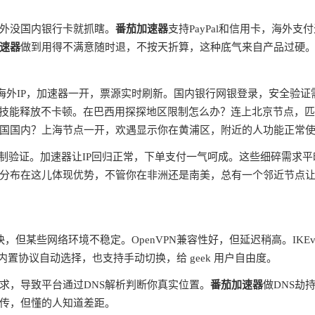
外没国内银行卡就抓瞎。
番茄加速器
支持PayPal和信用卡，海外支
速器
做到用得不满意随时退，不按天折算，这种底气来自产品过硬
蔽海外IP，加速器一开，票源实时刷新。国内银行网银登录，安全验证
ms，技能释放不卡顿。在巴西用探探地区限制怎么办？连上北京节点，
国国内？上海节点一开，欢遇显示你在黄浦区，附近的人功能正常
制验证。加速器让IP回归正常，下单支付一气呵成。这些细碎需求平
分布在这儿体现优势，不管你在非洲还是南美，总有一个邻近节点
快，但某些网络环境不稳定。OpenVPN兼容性好，但延迟稍高。IKEv
内置协议自动选择，也支持手动切换，给 geek 用户自由度。
请求，导致平台通过DNS解析判断你真实位置。
番茄加速器
做DNS劫
宣传，但懂的人知道差距。