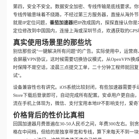
第四，安全不安全。数据安全加密、专线传输是底线要求。你
专线传输意味着不绕路，不经过第三方服务器，直接从海外节
就是IP定位问题，
番茄加速器
把IP改成国内，探探直接认你
定位修改到中国国内，连接上海或深圳节点，欢遇获取的GPS
真实使用场景里的那些坑
别信那些说"一键解决所有问题"的广告。实际使用中，运营
会屏蔽VPN协议，这时候需要切换协议模式，从OpenVPN换成IKE
时保障不是空话，凌晨三点提交工单，二十分钟工程师就回复
试"。
设备兼容性也有讲究。iOS系统比较封闭，有些加速器需要手
Store下载后登录即可，自动完成所有配置。安卓用户更自
流在手机上体现为，微信、支付宝用本地IP不影响支付，爱
价格背后的性价比真相
回国加速器月费普遍在30-50人民币之间，年费300左右。
格在中间档，但给的是独享带宽和专线，算下来每天不到一块