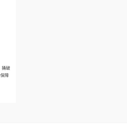
。捅破
后保障