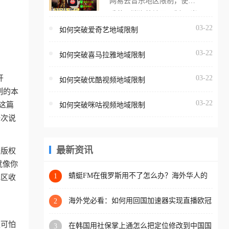
网易云音乐地区限制，使用
海外用户如香港、澳门、台
番茄取消海外地区限制。 当
湾、美国、加拿大、澳大利
在海外打开网易云音乐，却
03-22
如何突破爱奇艺地域限制
亚、欧洲等国家和地区时，
突然弹出“由于版权限制，您
腾讯视频也会像其他音乐平
03-22
所在的地区无法播放”的提示
如何突破喜马拉雅地域限制
台一样，出现地区及版权限
语。 海外用户如香港、澳
制问题，且仅能在中国大陆
开
03-22
如何突破优酷视频地域限制
门、台湾、美国、加拿大、
地区播放。 遇到这个问题的
制的本
澳大利亚、欧洲等国家和地
朋友们，使用番茄回国加速
03-22
这篇
如何突破咪咕视频地域限制
区时，网易云音乐也会像其
器，即可解决「海外用户收
一次说
他音乐平台一样，出现地区
听腾讯视频地区版权限制」
及版权限制问题，且仅能在
的问题，无论人在香港、澳
中国大陆地区播放。 遇到这
最新资讯
于版权
门、台湾、美国、加拿大、
个问题的朋友们，使用番茄
就像你
澳大利亚、欧洲等国家和地
回国加速器，即可解决「海
蜻蜓FM在俄罗斯用不了怎么办？海外华人的
1
地区收
区工作、留学、定居等，都
精神食粮补给方案
外用户收听网易云音乐地区
可以使用，不再因地区和版
版权限制」的问题，无论人
海外党必看：如何用回国加速器实现直播欧冠
2
权限制所困扰。
免费观看？附影视音乐全攻略
在香港、澳门、台湾、美
更可怕
在韩国用社保掌上通怎么把定位修改到中国国
3
国、加拿大、澳大利亚、欧