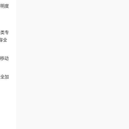
透明度
这类专
容全
和移动
安全加