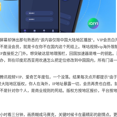
幕却弹出那句熟悉的"该内容仅限中国大陆地区播放"。VIP会员白
不是没会员，就是卡在你不在国内这个死结上。咪咕视频vip海外限
IP直接拒之门外。想突破这层地理围栏，回国加速器是唯一的钥匙。
办，到在印度尼西亚用欢遇怎么把定位修改到中国国内，所有门道
腾讯视频VIP、爱奇艺年度包，一个没落。结果每次点开都提示"由
是大陆地区版权，你人在海外，IP地址暴露一切，会员再贵也白搭。
不是针对你个人，是商业规则的死结。版权方按地区报价，平台按
半小时看三分钟，画质糊成马赛克，关键时候卡在最精彩的剧情点。