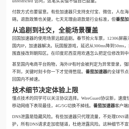
unrestricted 访问，这笔买卖值不值自己掂量。
付款方式也要留意。有些加速器只支持支付宝、微信，人在海
碍。退款政策也关键，七天无理由退款是行业标准，但
番茄加
从追剧到社交，全能场景覆盖
回国加速器的使用场景远超追剧。春节抢火车票，12306屏
国内IP，加速器解决。玩国服游戏，延迟从300ms降到50
围直接改到朝阳区。在印度尼西亚用欢遇怎么把定位修改到中
甚至国内电商平台购物，海外IP有时会被判定为异常登录，强
不到，关键时刻卡你一下才觉得憋屈。
番茄加速器
的全球节点
回国内不掉速。
技术细节决定体验上限
懂点技术的同学可以关注协议选择。WireGuard协议新，速度
移动网络下表现最佳，4G/5G切换不掉线。
番茄加速器
客户端
DNS泄露是隐藏风险。有些加速器只代理流量，不处理DNS
护，所有DNS请求走加密隧道，杜绝泄露风险。这种细节不