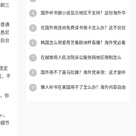
内？
盗刷三
洲等国家和地区工作、留
国外听书旗小说显示地区不支持？这份海外华
4
学、定居等，都可以使用，
人专属的国内内容解锁指南请收好
不再因地区和版权限制所困
和普通
在国外用连尚免费读书很卡怎么办？这不仅仅
5
扰。
、悉尼
是阅读的烦恼
，后台
韩国怎么用爱奇艺看欧洲杯直播？海外党必看
6
的回国加速全攻略
在越南用人民法院诉讼服务网地区限制怎么
7
办？先别急，这可能只是网络问题的冰山一角
稳定
国外用不了喜马拉雅？海外党亲测：这才是听
8
宽，不
国内音乐听书的正确打开方式
懒人听书在美国用不了怎么办？海外内容自由
9
的钥匙在这里
狗，你
ac，
的细节