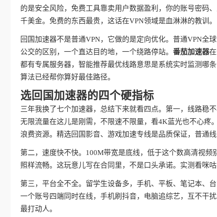
的是安全风险，免费工具靠卖用户数据盈利，你的账号密码、
千美金。免费的东西最贵，这话在VPN领域是血淋淋的教训。
回国加速器不是普通VPN，它做的是定向优化。普通VPN
公交的区别，一个直达目的地，一个绕路停站。
番茄加速器
在
都有专属服务器，智能推荐最优线路意思是系统实时监测哪条
算法已经帮你算好最佳路径。
选回国加速器的四个硬指标
三年我换了七个加速器，总结下来就看四点。第一，线路稳不
无限流量在这儿是刚需，不限速不限量，看4K蓝光也不心疼
浪费资源。精选回国影音、游戏加速专线是品质保证，普通线
第二，速度快不快。100M带宽是底线，低于这个数高清视频
照样流畅。这玩意儿写在合同里，不是口头承诺。实测看咪咕
第三，平台全不全。留学生设备多，手机、平板、笔记本、台
一个账号四端同时在线，手机刷抖音，电脑追综艺，互不干扰
最打动人。