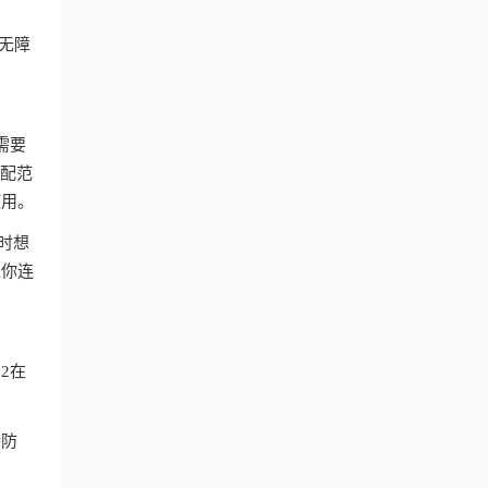
付无障
。
需要
匹配范
使用。
时想
让你连
2在
持防