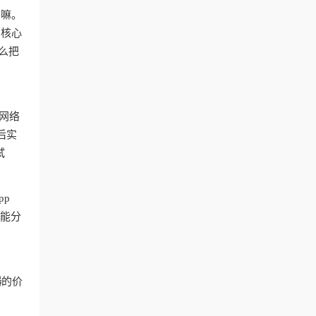
干嘛。
？核心
么把
网络
后实
试
pp
智能分
器
的价
台