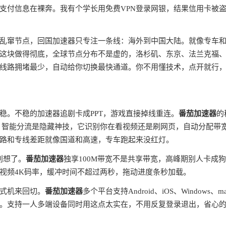
支付信息在裸奔。我有个学长用免费VPN登录网银，结果信用卡被
全球乱窜节点，回国加速器只专注一条线：海外到中国大陆。就像专车
这块做得彻底，全球节点分布不是虚的，洛杉矶、东京、法兰克福
线路拥堵最少，自动给你切换最快通道。你不用懂技术，点开就行
稳。不稳的加速器追剧卡成PPT，游戏直接掉线重连。
番茄加速器
的
。智能分流是隐藏神技，它识别你在看视频还是刷网页，自动分配带
路和专线差距就像国道和高速，专车跑起来没红灯。
别想了。
番茄加速器
独享100M带宽不是共享带宽，高峰期别人卡成
视频4K码率，缓冲时间不超过两秒，拖动进度条秒加载。
式机来回切。
番茄加速器
多个平台支持Android、iOS、Windows、m
。支持一人多端设备同时用这点太实在，不用反复登录退出，省心