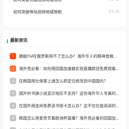
权限制所困扰。
的朋友们，使用番茄回国加速器，即可解决「海外用
如何突破咪咕视频地域限制
03-22
户收听网易云音乐地区版权限制」的问题，无论人在
香港、澳门、台湾、美国、加拿大、澳大利亚、欧洲
等国家和地区工作、留学、定居等，都可以使用，不
再因地区和版权限制所困扰。
最新资讯
蜻蜓FM在俄罗斯用不了怎么办？海外华人的精神食粮补给方案
1
海外党必看：如何用回国加速器实现直播欧冠免费观看？附影视音乐全攻略
2
在韩国用社保掌上通怎么把定位修改到中国国内？
3
国外听书旗小说显示地区不支持？这份海外华人专属的国内内容解锁指南请收好
4
在国外用连尚免费读书很卡怎么办？这不仅仅是阅读的烦恼
5
韩国怎么用爱奇艺看欧洲杯直播？海外党必看的回国加速全攻略
6