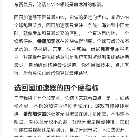
东西最贵，这话在VPN领域是血淋淋的教训。
回国加速器不是普通VPN，它做的是定向优化。普通VPN
全球乱窜节点，回国加速器只专注一条线：海外到中国大
陆。就像专车和普通公交的区别，一个直达目的地，一个
绕路停站。
番茄加速器
在这块做得彻底，全球节点分布不
是虚的，洛杉矶、东京、法兰克福、悉尼都有专属服务
器，智能推荐最优线路意思是系统实时监测哪条线路拥堵
最少，自动给你切换最快通道。你不用懂技术，点开就
行，后台算法已经帮你算好最佳路径。
选回国加速器的四个硬指标
三年我换了七个加速器，总结下来就看四点。第一，线路
稳不稳。不稳的加速器追剧卡成PPT，游戏直接掉线重
连。
番茄加速器
的稳定无限流量在这儿是刚需，不限速不
限量，看4K蓝光也不心疼。智能分流是隐藏神技，它识
别你在看视频还是刷网页，自动分配带宽，不浪费资源。