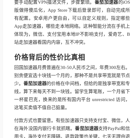
要手动配置VPN描述文件，步骤繁琐。
番茄加速器
的iOS
版做得傻瓜化，App Store下载后登录即可，自动完成所
有配置。安卓用户更自由，可以自定义规则，指定哪些
App走加速器，哪些走本地网络。这种智能分流在手机上
体现为，微信、支付宝用本地IP不影响支付，爱奇艺、B
站走加速器看国内内容，互不冲突。
价格背后的性价比真相
回国加速器月费普遍在30-50人民币之间，年费300左右。
别贪便宜选十块钱一个月的，那种不是共享带宽就是节点
少。
番茄加速器
的价格在中间档，但给的是独享带宽和专
线，算下来每天不到一块钱。留学生算笔账，一个月省下
一杯星巴克，换来的是所有国内平台 unrestricted 访问，
这笔买卖值不值自己掂量。
付款方式也要留意。有些加速器只支持支付宝、微信，人
在海外没国内银行卡就抓瞎。
番茄加速器
支持PayPal和信
用卡，海外支付无障碍。退款政策也关键，七天无理由退