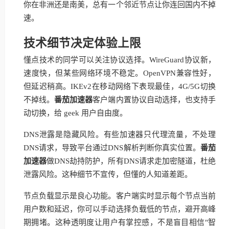
你在非洲还是南美，总有一个邻近节点让你连回国内不掉
速。
技术细节决定体验上限
懂点技术的同学可以关注协议选择。WireGuard协议新，
速度快，但某些网络环境不稳定。OpenVPN兼容性好，
但延迟稍高。IKEv2在移动网络下表现最佳，4G/5G切换
不掉线。
番茄加速器
客户端内置协议自动选择，也支持手
动切换，给 geek 用户自由度。
DNS泄露是隐藏风险。有些加速器只代理流量，不处理
DNS请求，导致平台通过DNS解析判断你真实位置。
番茄
加速器
做DNS劫持防护，所有DNS请求走加密隧道，杜绝
泄露风险。这种细节不宣传，但懂的人知道差距。
节点负载显示是良心功能。客户端实时显示每个节点当前
用户数和延迟，你可以手动选择负载低的节点，避开高峰
期拥堵。这种透明度让用户有掌控感，不是盲目相信"智