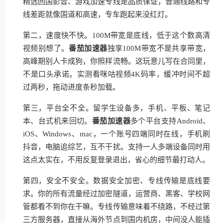
精选回国影音、游戏加速专线是品质保证，普通线路和专
线差距就像国道和高速，专车跑起来没红灯。
第二，速度快不快。100M带宽是底线，低于这个数高清
视频别想了。
番茄加速器
独享100M带宽不是共享带宽，
高峰期别人卡成狗，你照样流畅。这玩意儿写在合同里，
不是口头承诺。实测看咪咕视频4K码率，缓冲时间不超
过两秒，拖动进度条秒加载。
第三，平台全不全。留学生设备多，手机、平板、笔记
本、台式机来回切。
番茄加速器
多个平台支持Android、
iOS、Windows、mac，一个账号四端同时在线，手机刷
抖音，电脑追综艺，互不干扰。支持一人多端设备同时用
这点太实在，不用反复登录退出，省心的细节最打动人。
第四，安全不安全。数据安全加密、专线传输是底线要
求。你的所有流量经过加密隧道，运营商、黑客、学校网
管都看不到你在干嘛。专线传输意味着不绕路，不经过第
三方服务器，直接从海外节点到国内机房，中间没人能插