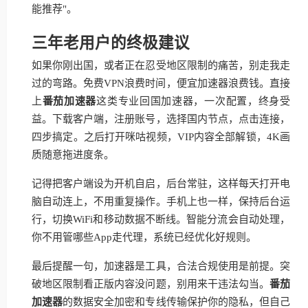
能推荐"。
三年老用户的终极建议
如果你刚出国，或者正在忍受地区限制的痛苦，别走我走
过的弯路。免费VPN浪费时间，便宜加速器浪费钱。直接
上
番茄加速器
这类专业回国加速器，一次配置，终身受
益。下载客户端，注册账号，选择国内节点，点击连接，
四步搞定。之后打开咪咕视频，VIP内容全部解锁，4K画
质随意拖进度条。
记得把客户端设为开机自启，后台常驻，这样每天打开电
脑自动连上，不用重复操作。手机上也一样，保持后台运
行，切换WiFi和移动数据不断线。智能分流会自动处理，
你不用管哪些App走代理，系统已经优化好规则。
最后提醒一句，加速器是工具，合法合规使用是前提。突
破地区限制看正版内容没问题，别用来干违法勾当。
番茄
加速器
的数据安全加密和专线传输保护你的隐私，但自己