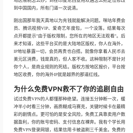
地区限制怎么办，到在印度尼西亚用欢遇怎么把定位修改
到中国国内，所有门道一次说清。
刚出国那年我天真地以为充钱就能解决问题。咪咕年费会
员、腾讯视频VIP、爱奇艺年度包，一个没落。结果每次
点开都提示"由于版权限制，您所在的地区无法观看"。后
来才知道，这些平台买的是大陆地区版权，你人在海外，
IP地址暴露一切，会员再贵也白搭。就像你拿着人民币去
美元区消费，钱是真的，但人家不收。这种限制不是针对
你个人，是商业规则的死结。版权方按地区报价，平台按
地区收费，你的海外IP就是越界的那道红线。
为什么免费VPN救不了你的追剧自由
试过免费VPN的人都懂那种绝望。连接五分钟断一次，缓
冲半小时看三分钟，画质糊成马赛克，关键时候卡在最精
彩的剧情点。更可怕的是安全风险，免费工具靠卖用户数
据盈利，你的账号密码、支付信息在裸奔。我有个学长用
免费VPN登录网银，结果信用卡被盗刷三千美金。免费的