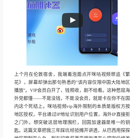
上个月在伦敦宿舍，我端着泡面点开咪咕视频想追《繁
花》，屏幕却弹出那句熟悉的"该内容仅限中国大陆地区
播放"。VIP会员白开了，钱照收，剧不给看。这种憋屈海
外党都懂——不是没钱，不是没会员，就是卡在你不在国
内这个死结上。咪咕视频vip海外限制的本质是版权方按
地区授权，平台通过IP地址识别用户位置，海外IP直接拒
之门外。想突破这层地理围栏，回国加速器是唯一的钥
匙。这篇文章把我三年踩坑经验摊开讲透，从巴西用探探