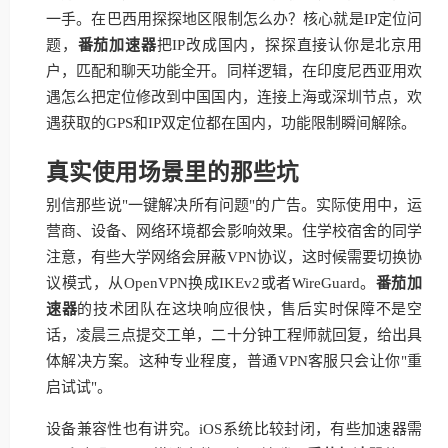
一手。在巴西用探探地区限制怎么办？核心就是IP定位问
题，
番茄加速器
把IP改成国内，探探直接认你是北京用
户，匹配和聊天功能全开。同样逻辑，在印度尼西亚用欢
遇怎么把定位修改到中国国内，连接上海或深圳节点，欢
遇获取的GPS和IP双定位都在国内，功能限制瞬间解除。
真实使用场景里的那些坑
别信那些说"一键解决所有问题"的广告。实际使用中，运
营商、设备、网络环境都会影响效果。住学校宿舍的同学
注意，有些大学网络会屏蔽VPN协议，这时候需要切换协
议模式，从OpenVPN换成IKEv2或者WireGuard。
番茄加
速器
的技术团队在这块响应很快，售后实时保障不是空
话，凌晨三点提交工单，二十分钟工程师就回复，给出具
体解决方案。这种专业程度，普通VPN客服只会让你"重
启试试"。
设备兼容性也有讲究。iOS系统比较封闭，有些加速器需