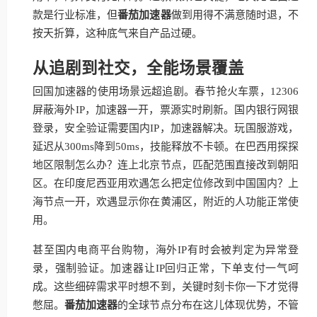
款是行业标准，但
番茄加速器
做到用得不满意随时退，不
按天折算，这种底气来自产品过硬。
从追剧到社交，全能场景覆盖
回国加速器的使用场景远超追剧。春节抢火车票，12306
屏蔽海外IP，加速器一开，票源实时刷新。国内银行网银
登录，安全验证需要国内IP，加速器解决。玩国服游戏，
延迟从300ms降到50ms，技能释放不卡顿。在巴西用探探
地区限制怎么办？连上北京节点，匹配范围直接改到朝阳
区。在印度尼西亚用欢遇怎么把定位修改到中国国内？上
海节点一开，欢遇显示你在黄浦区，附近的人功能正常使
用。
甚至国内电商平台购物，海外IP有时会被判定为异常登
录，强制验证。加速器让IP回归正常，下单支付一气呵
成。这些细碎需求平时想不到，关键时刻卡你一下才觉得
憋屈。
番茄加速器
的全球节点分布在这儿体现优势，不管