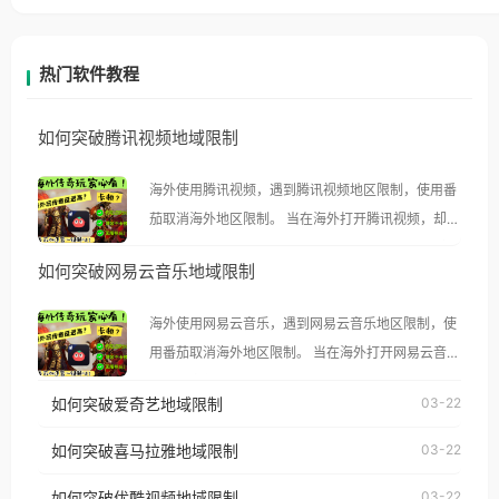
热门软件教程
如何突破腾讯视频地域限制
海外使用腾讯视频，遇到腾讯视频地区限制，使用番
茄取消海外地区限制。 当在海外打开腾讯视频，却突
然弹出“由于版权限制，您所在的地区无法播放”的提
如何突破网易云音乐地域限制
示语。 海外用户如香港、澳门、台湾、美国、加拿
大、澳大利亚、欧洲等国家和地区时，腾讯视频也会
海外使用网易云音乐，遇到网易云音乐地区限制，使
像其他音乐平台一样，出现地区及版权限制问题，且
用番茄取消海外地区限制。 当在海外打开网易云音
仅能在中国大陆地区播放。 遇到这个问题的朋友们，
乐，却突然弹出“由于版权限制，您所在的地区无法
使用番茄回国加速器，即可解决「海外用户收听腾讯
如何突破爱奇艺地域限制
03-22
播放”的提示语。 海外用户如香港、澳门、台湾、美
视频地区版权限制」的问题，无论人在香港、澳门、
国、加拿大、澳大利亚、欧洲等国家和地区时，网易
如何突破喜马拉雅地域限制
03-22
台湾、美国、加拿大、澳大利亚、欧洲等国家和地区
云音乐也会像其他音乐平台一样，出现地区及版权限
工作、留学、定居等，都可以使用，不再因地区和版
如何突破优酷视频地域限制
03-22
制问题，且仅能在中国大陆地区播放。 遇到这个问题