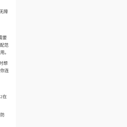
付无障
。
需要
匹配范
使用。
时想
让你连
2在
持防