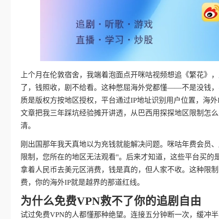
上个月在伦敦宿舍，我端着泡面点开咪咕视频想追《繁花》，屏
了，钱照收，剧不给看。这种憋屈海外党都懂——不是没钱，
质是版权方按地区授权，平台通过IP地址识别用户位置，海外
文章把我三年踩坑经验摊开讲透，从巴西用探探地区限制怎么
清。
刚出国那年我天真地以为充钱就能解决问题。咪咕年费会员、
限制，您所在的地区无法观看"。后来才知道，这些平台买的
拿着人民币去美元区消费，钱是真的，但人家不收。这种限制
费，你的海外IP就是越界的那道红线。
为什么免费VPN救不了你的追剧自由
试过免费VPN的人都懂那种绝望。连接五分钟断一次，缓冲