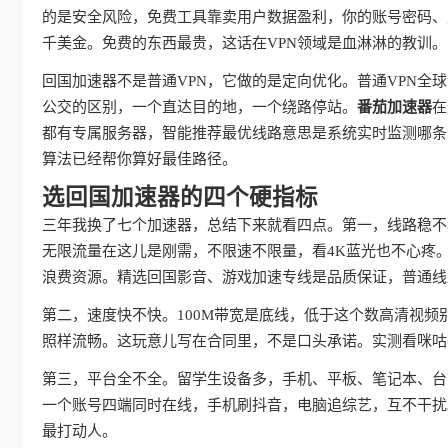
的是安全风险，免费工具靠卖用户数据盈利，你的账号密码、
千美金。免费的东西最贵，这话在VPN领域是血淋淋的教训。
回国加速器不是普通VPN，它做的是定向优化。普通VPN
公交的区别，一个直达目的地，一个绕路停站。
番茄加速器
在
都有专属服务器，智能推荐最优线路意思是系统实时监测哪条
算法已经帮你算好最佳路径。
选回国加速器的四个硬指标
三年我换了七个加速器，总结下来就看四点。第一，线路稳不
无限流量在这儿是刚需，不限速不限量，看4K蓝光也不心疼
浪费资源。精选回国影音、游戏加速专线是品质保证，普通线
第二，速度快不快。100M带宽是底线，低于这个数高清视频
照样流畅。这玩意儿写在合同里，不是口头承诺。实测看咪咕
第三，平台全不全。留学生设备多，手机、平板、笔记本、台
一个账号四端同时在线，手机刷抖音，电脑追综艺，互不干扰
最打动人。