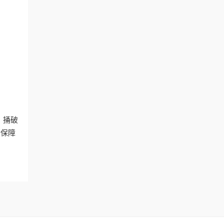
。捅破
后保障