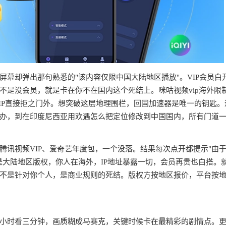
幕却弹出那句熟悉的"该内容仅限中国大陆地区播放"。VIP会员白
不是没会员，就是卡在你不在国内这个死结上。咪咕视频vip海外限
IP直接拒之门外。想突破这层地理围栏，回国加速器是唯一的钥匙。
办，到在印度尼西亚用欢遇怎么把定位修改到中国国内，所有门道
腾讯视频VIP、爱奇艺年度包，一个没落。结果每次点开都提示"由
是大陆地区版权，你人在海外，IP地址暴露一切，会员再贵也白搭。
不是针对你个人，是商业规则的死结。版权方按地区报价，平台按
半小时看三分钟，画质糊成马赛克，关键时候卡在最精彩的剧情点。