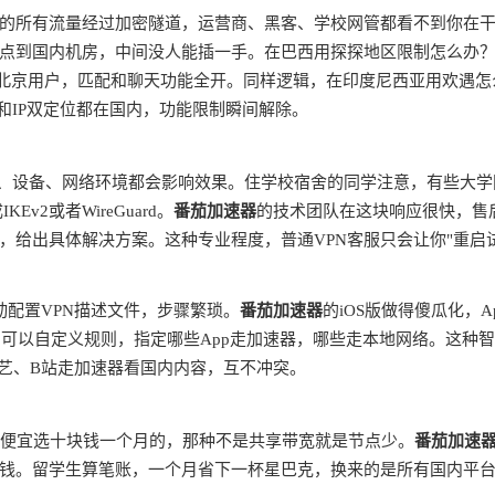
的所有流量经过加密隧道，运营商、黑客、学校网管都看不到你在
点到国内机房，中间没人能插一手。在巴西用探探地区限制怎么办
是北京用户，匹配和聊天功能全开。同样逻辑，在印度尼西亚用欢遇怎
和IP双定位都在国内，功能限制瞬间解除。
商、设备、网络环境都会影响效果。住学校宿舍的同学注意，有些大学
v2或者WireGuard。
番茄加速器
的技术团队在这块响应很快，售
，给出具体解决方案。这种专业程度，普通VPN客服只会让你"重启
动配置VPN描述文件，步骤繁琐。
番茄加速器
的iOS版做得傻瓜化，A
由，可以自定义规则，指定哪些App走加速器，哪些走本地网络。这种
奇艺、B站走加速器看国内内容，互不冲突。
别贪便宜选十块钱一个月的，那种不是共享带宽就是节点少。
番茄加速
钱。留学生算笔账，一个月省下一杯星巴克，换来的是所有国内平