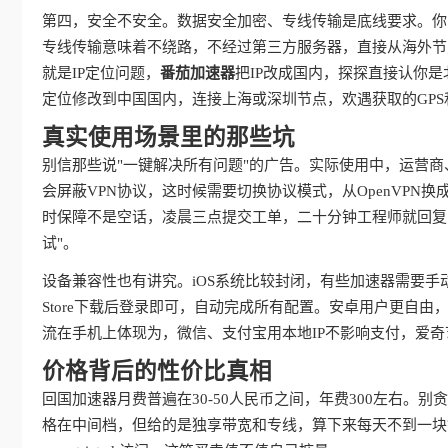
第四，安全不安全。数据安全加密、专线传输是底线要求。你
专线传输意味着不绕路，不经过第三方服务器，直接从海外节
就是IP定位问题，
番茄加速器
把IP改成国内，探探直接认你
定位修改到中国国内，连接上海或深圳节点，欢遇获取的GPS
真实使用场景里的那些坑
别信那些说"一键解决所有问题"的广告。实际使用中，运营
会屏蔽VPN协议，这时候需要切换协议模式，从OpenVPN换成IKE
时保障不是空话，凌晨三点提交工单，二十分钟工程师就回复
试"。
设备兼容性也有讲究。iOS系统比较封闭，有些加速器需要手
Store下载后登录即可，自动完成所有配置。安卓用户更自
流在手机上体现为，微信、支付宝用本地IP不影响支付，爱
价格背后的性价比真相
回国加速器月费普遍在30-50人民币之间，年费300左右。
格在中间档，但给的是独享带宽和专线，算下来每天不到一块