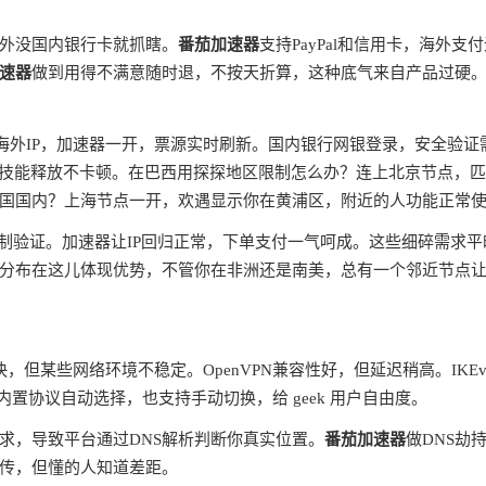
外没国内银行卡就抓瞎。
番茄加速器
支持PayPal和信用卡，海外支
速器
做到用得不满意随时退，不按天折算，这种底气来自产品过硬
蔽海外IP，加速器一开，票源实时刷新。国内银行网银登录，安全验证
ms，技能释放不卡顿。在巴西用探探地区限制怎么办？连上北京节点，
国国内？上海节点一开，欢遇显示你在黄浦区，附近的人功能正常
制验证。加速器让IP回归正常，下单支付一气呵成。这些细碎需求平
分布在这儿体现优势，不管你在非洲还是南美，总有一个邻近节点
快，但某些网络环境不稳定。OpenVPN兼容性好，但延迟稍高。IKEv
内置协议自动选择，也支持手动切换，给 geek 用户自由度。
请求，导致平台通过DNS解析判断你真实位置。
番茄加速器
做DNS劫
宣传，但懂的人知道差距。