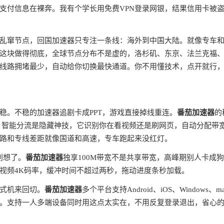
支付信息在裸奔。我有个学长用免费VPN登录网银，结果信用卡被
全球乱窜节点，回国加速器只专注一条线：海外到中国大陆。就像专车
这块做得彻底，全球节点分布不是虚的，洛杉矶、东京、法兰克福
线路拥堵最少，自动给你切换最快通道。你不用懂技术，点开就行
稳。不稳的加速器追剧卡成PPT，游戏直接掉线重连。
番茄加速器
的
。智能分流是隐藏神技，它识别你在看视频还是刷网页，自动分配带
路和专线差距就像国道和高速，专车跑起来没红灯。
别想了。
番茄加速器
独享100M带宽不是共享带宽，高峰期别人卡成
视频4K码率，缓冲时间不超过两秒，拖动进度条秒加载。
式机来回切。
番茄加速器
多个平台支持Android、iOS、Windows、m
。支持一人多端设备同时用这点太实在，不用反复登录退出，省心