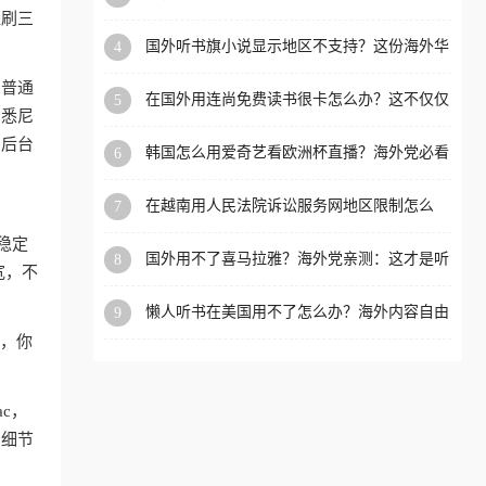
内？
盗刷三
洲等国家和地区工作、留
国外听书旗小说显示地区不支持？这份海外华
4
学、定居等，都可以使用，
人专属的国内内容解锁指南请收好
不再因地区和版权限制所困
和普通
在国外用连尚免费读书很卡怎么办？这不仅仅
5
扰。
、悉尼
是阅读的烦恼
，后台
韩国怎么用爱奇艺看欧洲杯直播？海外党必看
6
的回国加速全攻略
在越南用人民法院诉讼服务网地区限制怎么
7
办？先别急，这可能只是网络问题的冰山一角
稳定
国外用不了喜马拉雅？海外党亲测：这才是听
8
宽，不
国内音乐听书的正确打开方式
懒人听书在美国用不了怎么办？海外内容自由
9
的钥匙在这里
狗，你
ac，
的细节