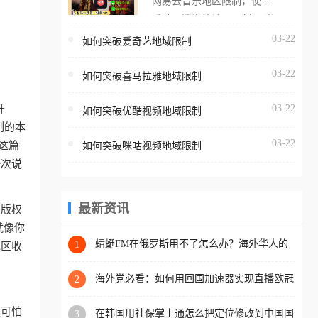
网易云音乐地区限制，使用
海外用户如香港、澳门、台
番茄取消海外地区限制。 当
湾、美国、加拿大、澳大利
在海外打开网易云音乐，却
03-22
如何突破爱奇艺地域限制
亚、欧洲等国家和地区时，
突然弹出“由于版权限制，您
腾讯视频也会像其他音乐平
03-22
所在的地区无法播放”的提示
如何突破喜马拉雅地域限制
台一样，出现地区及版权限
语。 海外用户如香港、澳
制问题，且仅能在中国大陆
开
03-22
如何突破优酷视频地域限制
门、台湾、美国、加拿大、
地区播放。 遇到这个问题的
制的本
澳大利亚、欧洲等国家和地
朋友们，使用番茄回国加速
03-22
这篇
如何突破咪咕视频地域限制
区时，网易云音乐也会像其
器，即可解决「海外用户收
一次说
他音乐平台一样，出现地区
听腾讯视频地区版权限制」
及版权限制问题，且仅能在
的问题，无论人在香港、澳
中国大陆地区播放。 遇到这
最新资讯
于版权
门、台湾、美国、加拿大、
个问题的朋友们，使用番茄
就像你
澳大利亚、欧洲等国家和地
回国加速器，即可解决「海
蜻蜓FM在俄罗斯用不了怎么办？海外华人的
1
地区收
区工作、留学、定居等，都
精神食粮补给方案
外用户收听网易云音乐地区
可以使用，不再因地区和版
版权限制」的问题，无论人
海外党必看：如何用回国加速器实现直播欧冠
2
权限制所困扰。
免费观看？附影视音乐全攻略
在香港、澳门、台湾、美
更可怕
在韩国用社保掌上通怎么把定位修改到中国国
3
国、加拿大、澳大利亚、欧