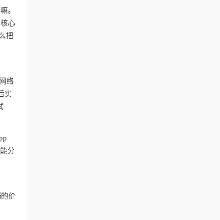
干嘛。
？核心
么把
网络
后实
试
pp
智能分
器
的价
台