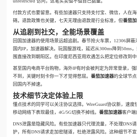
unrestricted 访问，这笔买卖值不值自己掂量。
付款方式也要留意。有些加速器只支持支付宝、微信，人在海
碍。退款政策也关键，七天无理由退款是行业标准，但
番茄加
从追剧到社交，全能场景覆盖
回国加速器的使用场景远超追剧。春节抢火车票，12306屏
国内IP，加速器解决。玩国服游戏，延迟从300ms降到50
围直接改到朝阳区。在印度尼西亚用欢遇怎么把定位修改到中
甚至国内电商平台购物，海外IP有时会被判定为异常登录，强
不到，关键时刻卡你一下才觉得憋屈。
番茄加速器
的全球节点
回国内不掉速。
技术细节决定体验上限
懂点技术的同学可以关注协议选择。WireGuard协议新，速度
移动网络下表现最佳，4G/5G切换不掉线。
番茄加速器
客户端
DNS泄露是隐藏风险。有些加速器只代理流量，不处理DNS
护，所有DNS请求走加密隧道，杜绝泄露风险。这种细节不