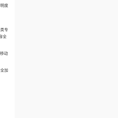
透明度
这类专
容全
和移动
安全加