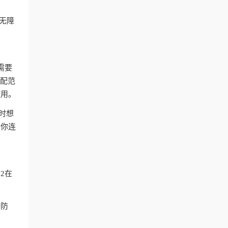
付无障
。
需要
匹配范
使用。
时想
让你连
2在
持防