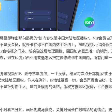
幕却弹出那句熟悉的"该内容仅限中国大陆地区播放"。VIP会员白
不是没会员，就是卡在你不在国内这个死结上。咪咕视频vip海外限
IP直接拒之门外。想突破这层地理围栏，回国加速器是唯一的钥匙。
办，到在印度尼西亚用欢遇怎么把定位修改到中国国内，所有门道
腾讯视频VIP、爱奇艺年度包，一个没落。结果每次点开都提示"由
是大陆地区版权，你人在海外，IP地址暴露一切，会员再贵也白搭。
不是针对你个人，是商业规则的死结。版权方按地区报价，平台按
半小时看三分钟，画质糊成马赛克，关键时候卡在最精彩的剧情点。