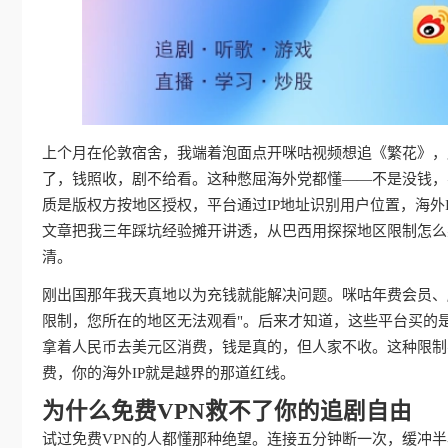
上个月在伦敦宿舍，我端着泡面点开咪咕视频想追《繁花》，屏
了，钱照收，剧不给看。这种憋屈海外党都懂——不是没钱，
质是版权方按地区授权，平台通过IP地址识别用户位置，海外
文章把我三年踩坑经验摊开讲透，从巴西用探探地区限制怎么
清。
刚出国那年我天真地以为充钱就能解决问题。咪咕年费会员、
限制，您所在的地区无法观看"。后来才知道，这些平台买的
拿着人民币去美元区消费，钱是真的，但人家不收。这种限制
费，你的海外IP就是越界的那道红线。
为什么免费VPN救不了你的追剧自由
试过免费VPN的人都懂那种绝望。连接五分钟断一次，缓冲