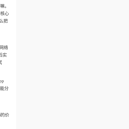
干嘛。
？核心
么把
网络
后实
试
pp
智能分
器
的价
台