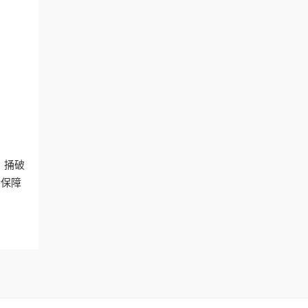
。捅破
后保障