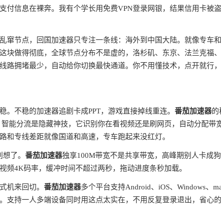
支付信息在裸奔。我有个学长用免费VPN登录网银，结果信用卡被
全球乱窜节点，回国加速器只专注一条线：海外到中国大陆。就像专车
这块做得彻底，全球节点分布不是虚的，洛杉矶、东京、法兰克福
线路拥堵最少，自动给你切换最快通道。你不用懂技术，点开就行
稳。不稳的加速器追剧卡成PPT，游戏直接掉线重连。
番茄加速器
的
。智能分流是隐藏神技，它识别你在看视频还是刷网页，自动分配带
路和专线差距就像国道和高速，专车跑起来没红灯。
别想了。
番茄加速器
独享100M带宽不是共享带宽，高峰期别人卡成
视频4K码率，缓冲时间不超过两秒，拖动进度条秒加载。
式机来回切。
番茄加速器
多个平台支持Android、iOS、Windows、m
。支持一人多端设备同时用这点太实在，不用反复登录退出，省心