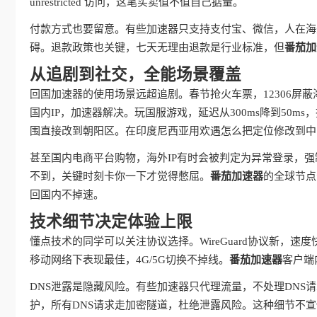
unrestricted 访问，这笔买卖值不值自己掂量。
付款方式也要留意。有些加速器只支持支付宝、微信，人在海
碍。退款政策也关键，七天无理由退款是行业标准，但
番茄加
从追剧到社交，全能场景覆盖
回国加速器的使用场景远超追剧。春节抢火车票，12306屏
国内IP，加速器解决。玩国服游戏，延迟从300ms降到50
围直接改到朝阳区。在印度尼西亚用欢遇怎么把定位修改到中
甚至国内电商平台购物，海外IP有时会被判定为异常登录，强
不到，关键时刻卡你一下才觉得憋屈。
番茄加速器
的全球节点
回国内不掉速。
技术细节决定体验上限
懂点技术的同学可以关注协议选择。WireGuard协议新，速度
移动网络下表现最佳，4G/5G切换不掉线。
番茄加速器
客户端
DNS泄露是隐藏风险。有些加速器只代理流量，不处理DNS
护，所有DNS请求走加密隧道，杜绝泄露风险。这种细节不