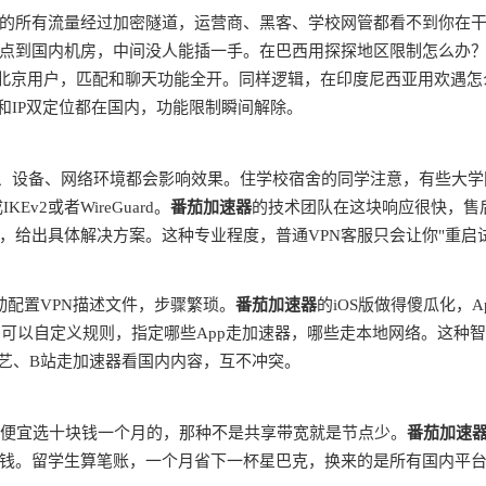
的所有流量经过加密隧道，运营商、黑客、学校网管都看不到你在
点到国内机房，中间没人能插一手。在巴西用探探地区限制怎么办
是北京用户，匹配和聊天功能全开。同样逻辑，在印度尼西亚用欢遇怎
和IP双定位都在国内，功能限制瞬间解除。
商、设备、网络环境都会影响效果。住学校宿舍的同学注意，有些大学
v2或者WireGuard。
番茄加速器
的技术团队在这块响应很快，售
，给出具体解决方案。这种专业程度，普通VPN客服只会让你"重启
动配置VPN描述文件，步骤繁琐。
番茄加速器
的iOS版做得傻瓜化，A
由，可以自定义规则，指定哪些App走加速器，哪些走本地网络。这种
奇艺、B站走加速器看国内内容，互不冲突。
别贪便宜选十块钱一个月的，那种不是共享带宽就是节点少。
番茄加速
钱。留学生算笔账，一个月省下一杯星巴克，换来的是所有国内平