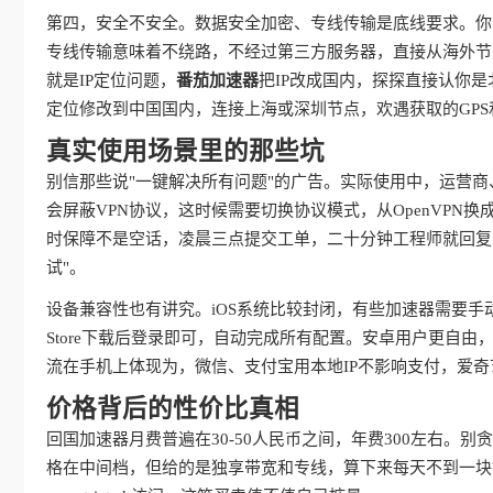
第四，安全不安全。数据安全加密、专线传输是底线要求。你
专线传输意味着不绕路，不经过第三方服务器，直接从海外节
就是IP定位问题，
番茄加速器
把IP改成国内，探探直接认你
定位修改到中国国内，连接上海或深圳节点，欢遇获取的GPS
真实使用场景里的那些坑
别信那些说"一键解决所有问题"的广告。实际使用中，运营
会屏蔽VPN协议，这时候需要切换协议模式，从OpenVPN换成IKE
时保障不是空话，凌晨三点提交工单，二十分钟工程师就回复
试"。
设备兼容性也有讲究。iOS系统比较封闭，有些加速器需要手
Store下载后登录即可，自动完成所有配置。安卓用户更自
流在手机上体现为，微信、支付宝用本地IP不影响支付，爱
价格背后的性价比真相
回国加速器月费普遍在30-50人民币之间，年费300左右。
格在中间档，但给的是独享带宽和专线，算下来每天不到一块