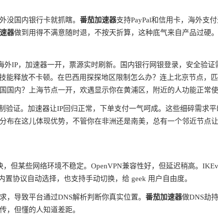
外没国内银行卡就抓瞎。
番茄加速器
支持PayPal和信用卡，海外支
速器
做到用得不满意随时退，不按天折算，这种底气来自产品过硬
蔽海外IP，加速器一开，票源实时刷新。国内银行网银登录，安全验证
ms，技能释放不卡顿。在巴西用探探地区限制怎么办？连上北京节点，
国国内？上海节点一开，欢遇显示你在黄浦区，附近的人功能正常
制验证。加速器让IP回归正常，下单支付一气呵成。这些细碎需求平
分布在这儿体现优势，不管你在非洲还是南美，总有一个邻近节点
快，但某些网络环境不稳定。OpenVPN兼容性好，但延迟稍高。IKEv
内置协议自动选择，也支持手动切换，给 geek 用户自由度。
请求，导致平台通过DNS解析判断你真实位置。
番茄加速器
做DNS劫
宣传，但懂的人知道差距。