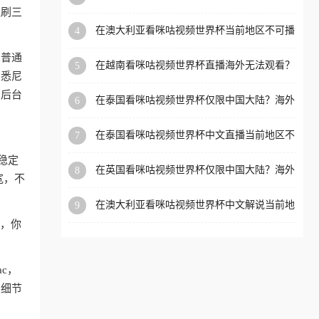
可播放？这篇指南帮你解决所有海外观赛难题
盗刷三
洲等国家和地区工作、留
在澳大利亚看咪咕视频世界杯当前地区不可播
4
学、定居等，都可以使用，
放？海外党体育观赛终极指南
不再因地区和版权限制所困
和普通
在越南看咪咕视频世界杯直播海外无法观看？
5
扰。
、悉尼
这份海外观赛终极指南帮你搞定
，后台
在泰国看咪咕视频世界杯仅限中国大陆？海外
6
党看球追剧的终极破局指南
在泰国看咪咕视频世界杯中文直播当前地区不
7
可播放？海外党体育观赛终极指南
稳定
在英国看咪咕视频世界杯仅限中国大陆？海外
8
宽，不
党体育观赛终极指南
在澳大利亚看咪咕视频世界杯中文解说当前地
9
区不可播放？这篇指南帮你搞定所有海外体育
狗，你
直播限制
ac，
的细节