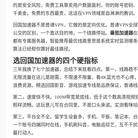
的是安全风险，免费工具靠卖用户数据盈利，你的账号密码、
千美金。免费的东西最贵，这话在VPN领域是血淋淋的教训。
回国加速器不是普通VPN，它做的是定向优化。普通VPN
公交的区别，一个直达目的地，一个绕路停站。
番茄加速器
在
都有专属服务器，智能推荐最优线路意思是系统实时监测哪条
算法已经帮你算好最佳路径。
选回国加速器的四个硬指标
三年我换了七个加速器，总结下来就看四点。第一，线路稳不
无限流量在这儿是刚需，不限速不限量，看4K蓝光也不心疼
浪费资源。精选回国影音、游戏加速专线是品质保证，普通线
第二，速度快不快。100M带宽是底线，低于这个数高清视频
照样流畅。这玩意儿写在合同里，不是口头承诺。实测看咪咕
第三，平台全不全。留学生设备多，手机、平板、笔记本、台
一个账号四端同时在线，手机刷抖音，电脑追综艺，互不干扰
最打动人。