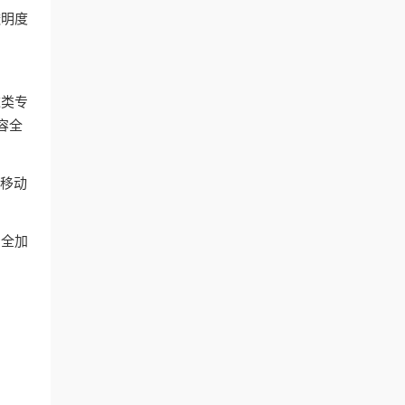
透明度
这类专
容全
和移动
安全加