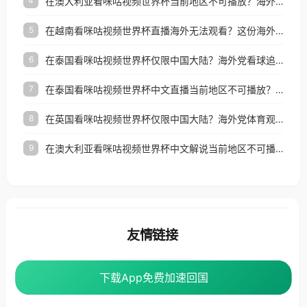
在澳大利亚看咪咕视频世界杯当前地区不可播放？海外党体育观赛终极指南
4
在越南看咪咕视频世界杯直播海外无法观看？这份海外观赛终极指南帮你搞定
5
在泰国看咪咕视频世界杯仅限中国大陆？海外党看球追剧的终极破局指南
6
在泰国看咪咕视频世界杯中文直播当前地区不可播放？海外党体育观赛终极指南
7
在英国看咪咕视频世界杯仅限中国大陆？海外党体育观赛终极指南
8
在澳大利亚看咪咕视频世界杯中文解说当前地区不可播放？这篇指南帮你搞定所有海外体育直播限制
9
友情链接
番茄加速器
下载App免费加速回国
下载App免费加速回国