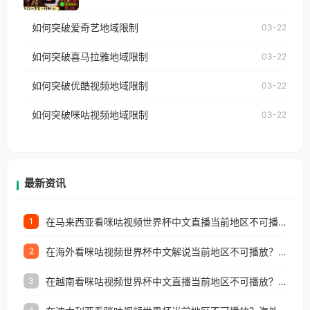
仅能在中国大陆地区播放。 遇到这个问题的朋友们，
乐，却突然弹出“由于版权限制，您所在的地区无法
使用番茄回国加速器，即可解决「海外用户收听腾讯
如何突破爱奇艺地域限制
03-22
播放”的提示语。 海外用户如香港、澳门、台湾、美
视频地区版权限制」的问题，无论人在香港、澳门、
国、加拿大、澳大利亚、欧洲等国家和地区时，网易
如何突破喜马拉雅地域限制
03-22
台湾、美国、加拿大、澳大利亚、欧洲等国家和地区
云音乐也会像其他音乐平台一样，出现地区及版权限
工作、留学、定居等，都可以使用，不再因地区和版
如何突破优酷视频地域限制
03-22
制问题，且仅能在中国大陆地区播放。 遇到这个问题
权限制所困扰。
的朋友们，使用番茄回国加速器，即可解决「海外用
如何突破咪咕视频地域限制
03-22
户收听网易云音乐地区版权限制」的问题，无论人在
香港、澳门、台湾、美国、加拿大、澳大利亚、欧洲
等国家和地区工作、留学、定居等，都可以使用，不
再因地区和版权限制所困扰。
最新资讯
在马来西亚看咪咕视频世界杯中文直播当前地区不可播放？这篇指南帮你搞定海外看球难题
1
在海外看咪咕视频世界杯中文解说当前地区不可播放？这篇指南帮你解决所有问题
2
在越南看咪咕视频世界杯中文直播当前地区不可播放？这篇指南帮你解决所有海外观赛难题
3