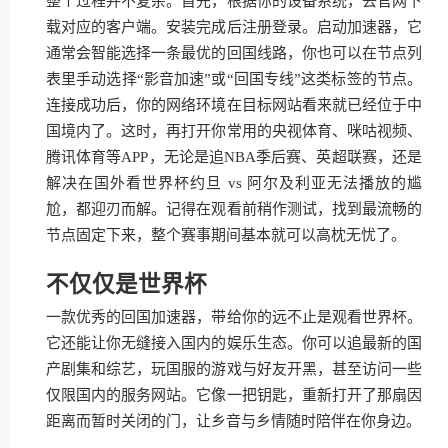
整个过程并不复杂。首先，根据你的设备系统，去官网下
载对应的客户端。安装完成后注册登录。启动加速器，它
通常会智能选择一条最优的回国线路，你也可以在节点列
表里手动选择“影音加速”或“回国专线”这类标签的节点。
连接成功后，你的网络环境在目标网站看来就已经位于中
国境内了。这时，再打开你常用的央视体育、咪咕视频、
腾讯体育等APP，无论是追NBA季后赛、英超联赛，还是
解决在国外看世界杯约旦 vs 阿尔及利亚无法播放的尴
尬，都迎刃而解。记得在观看前稍作测试，找到最流畅的
节点固定下来，整个赛事期间基本就可以高枕无忧了。
不仅仅是世界杯
一款优秀的回国加速器，带给你的远不止是观看世界杯。
它还能让你无缝接入国内的娱乐生态。你可以追最新的国
产剧集和综艺，玩国服的游戏与好友开黑，甚至访问一些
仅限国内的服务网站。它像一把钥匙，重新打开了那扇因
距离而暂时关闭的门，让乡音与乡情随时陪伴在你身边。