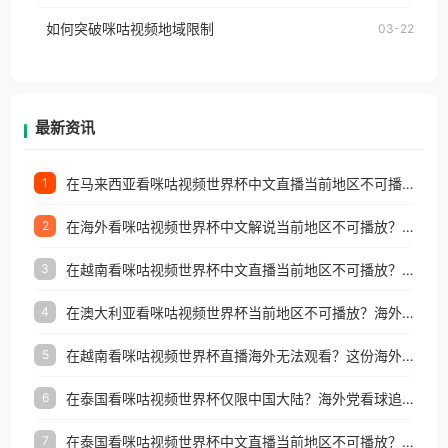
的朋友们，使用番茄回国加速器，即可解决「海外用
如何突破咪咕视频地域限制
03-22
户收听网易云音乐地区版权限制」的问题，无论人在
香港、澳门、台湾、美国、加拿大、澳大利亚、欧洲
等国家和地区工作、留学、定居等，都可以使用，不
再因地区和版权限制所困扰。
最新资讯
在马来西亚看咪咕视频世界杯中文直播当前地区不可播放？这篇指南帮你搞定海外看球难题
1
在海外看咪咕视频世界杯中文解说当前地区不可播放？这篇指南帮你解决所有问题
2
在越南看咪咕视频世界杯中文直播当前地区不可播放？这篇指南帮你解决所有海外观赛难题
3
在澳大利亚看咪咕视频世界杯当前地区不可播放？海外党体育观赛终极指南
4
在越南看咪咕视频世界杯直播海外无法观看？这份海外观赛终极指南帮你搞定
5
在泰国看咪咕视频世界杯仅限中国大陆？海外党看球追剧的终极破局指南
6
在泰国看咪咕视频世界杯中文直播当前地区不可播放？海外党体育观赛终极指南
7