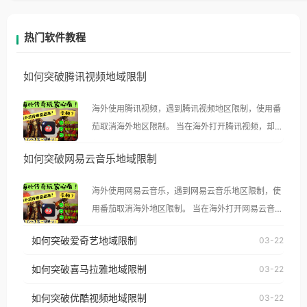
热门软件教程
如何突破腾讯视频地域限制
海外使用腾讯视频，遇到腾讯视频地区限制，使用番
茄取消海外地区限制。 当在海外打开腾讯视频，却突
然弹出“由于版权限制，您所在的地区无法播放”的提
如何突破网易云音乐地域限制
示语。 海外用户如香港、澳门、台湾、美国、加拿
大、澳大利亚、欧洲等国家和地区时，腾讯视频也会
海外使用网易云音乐，遇到网易云音乐地区限制，使
像其他音乐平台一样，出现地区及版权限制问题，且
用番茄取消海外地区限制。 当在海外打开网易云音
仅能在中国大陆地区播放。 遇到这个问题的朋友们，
乐，却突然弹出“由于版权限制，您所在的地区无法
使用番茄回国加速器，即可解决「海外用户收听腾讯
如何突破爱奇艺地域限制
03-22
播放”的提示语。 海外用户如香港、澳门、台湾、美
视频地区版权限制」的问题，无论人在香港、澳门、
国、加拿大、澳大利亚、欧洲等国家和地区时，网易
如何突破喜马拉雅地域限制
03-22
台湾、美国、加拿大、澳大利亚、欧洲等国家和地区
云音乐也会像其他音乐平台一样，出现地区及版权限
工作、留学、定居等，都可以使用，不再因地区和版
如何突破优酷视频地域限制
03-22
制问题，且仅能在中国大陆地区播放。 遇到这个问题
权限制所困扰。