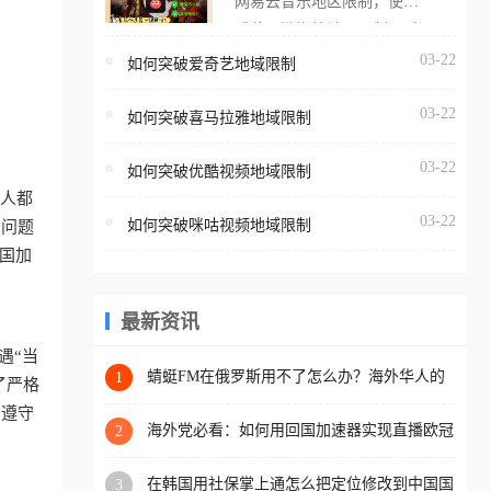
网易云音乐地区限制，使用
海外用户如香港、澳门、台
番茄取消海外地区限制。 当
湾、美国、加拿大、澳大利
在海外打开网易云音乐，却
03-22
如何突破爱奇艺地域限制
亚、欧洲等国家和地区时，
突然弹出“由于版权限制，您
腾讯视频也会像其他音乐平
03-22
所在的地区无法播放”的提示
如何突破喜马拉雅地域限制
台一样，出现地区及版权限
语。 海外用户如香港、澳
制问题，且仅能在中国大陆
03-22
如何突破优酷视频地域限制
门、台湾、美国、加拿大、
地区播放。 遇到这个问题的
华人都
澳大利亚、欧洲等国家和地
朋友们，使用番茄回国加速
03-22
如何突破咪咕视频地域限制
。问题
区时，网易云音乐也会像其
器，即可解决「海外用户收
国加
他音乐平台一样，出现地区
听腾讯视频地区版权限制」
及版权限制问题，且仅能在
的问题，无论人在香港、澳
中国大陆地区播放。 遇到这
最新资讯
门、台湾、美国、加拿大、
个问题的朋友们，使用番茄
澳大利亚、欧洲等国家和地
遇“当
回国加速器，即可解决「海
蜻蜓FM在俄罗斯用不了怎么办？海外华人的
1
区工作、留学、定居等，都
了严格
精神食粮补给方案
外用户收听网易云音乐地区
可以使用，不再因地区和版
了遵守
版权限制」的问题，无论人
海外党必看：如何用回国加速器实现直播欧冠
2
权限制所困扰。
免费观看？附影视音乐全攻略
在香港、澳门、台湾、美
在韩国用社保掌上通怎么把定位修改到中国国
3
国、加拿大、澳大利亚、欧