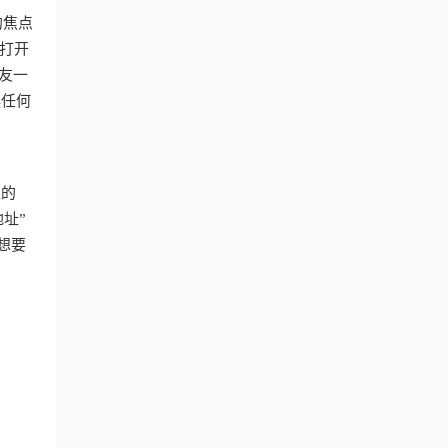
的焦点
，打开
友一
误任何
显的
址”
想要