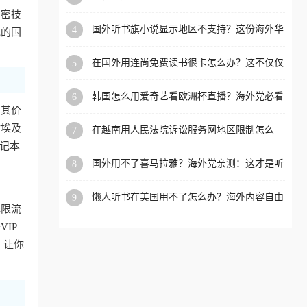
内？
加密技
洲等国家和地区工作、留
国外听书旗小说显示地区不支持？这份海外华
4
规的国
学、定居等，都可以使用，
人专属的国内内容解锁指南请收好
不再因地区和版权限制所困
在国外用连尚免费读书很卡怎么办？这不仅仅
5
扰。
是阅读的烦恼
韩国怎么用爱奇艺看欧洲杯直播？海外党必看
6
的回国加速全攻略
，其价
对埃及
在越南用人民法院诉讼服务网地区限制怎么
7
办？先别急，这可能只是网络问题的冰山一角
笔记本
国外用不了喜马拉雅？海外党亲测：这才是听
8
国内音乐听书的正确打开方式
懒人听书在美国用不了怎么办？海外内容自由
9
无限流
的钥匙在这里
IP
，让你