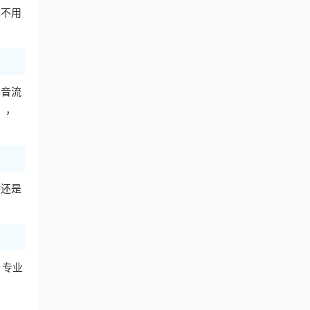
也不用
影音流
），
播还是
，专业