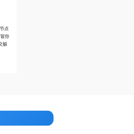
节点
不管你
文解