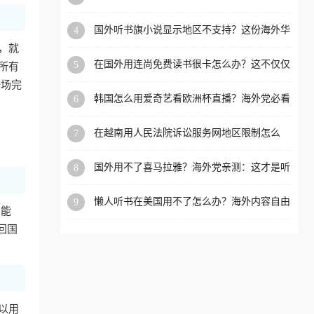
内？
洲等国家和地区工作、留
国外听书旗小说显示地区不支持？这份海外华
4
学、定居等，都可以使用，
人专属的国内内容解锁指南请收好
，就
不再因地区和版权限制所困
在国外用连尚免费读书很卡怎么办？这不仅仅
5
所有
扰。
是阅读的烦恼
一场完
韩国怎么用爱奇艺看欧洲杯直播？海外党必看
6
的回国加速全攻略
在越南用人民法院诉讼服务网地区限制怎么
7
办？先别急，这可能只是网络问题的冰山一角
国外用不了喜马拉雅？海外党亲测：这才是听
8
国内音乐听书的正确打开方式
懒人听书在美国用不了怎么办？海外内容自由
9
功能
的钥匙在这里
回国
可以用