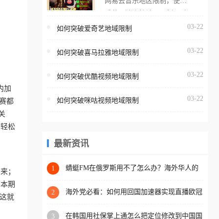
网易云音乐地区限制，使用
海外用户如香港、澳门、台
番茄取消海外地区限制。 当
湾、美国、加拿大、澳大利
在海外打开网易云音乐，却
03-22
如何突破爱奇艺地域限制
亚、欧洲等国家和地区时，
突然弹出“由于版权限制，您
腾讯视频也会像其他音乐平
03-22
所在的地区无法播放”的提示
如何突破喜马拉雅地域限制
台一样，出现地区及版权限
语。 海外用户如香港、澳
制问题，且仅能在中国大陆
03-22
如何突破优酷视频地域限制
门、台湾、美国、加拿大、
地区播放。 遇到这个问题的
内加
澳大利亚、欧洲等国家和地
朋友们，使用番茄回国加速
03-22
如何突破咪咕视频地域限制
比赛都
区时，网易云音乐也会像其
器，即可解决「海外用户收
关
他音乐平台一样，出现地区
听腾讯视频地区版权限制」
你轻松
及版权限制问题，且仅能在
的问题，无论人在香港、澳
中国大陆地区播放。 遇到这
最新资讯
门、台湾、美国、加拿大、
个问题的朋友们，使用番茄
澳大利亚、欧洲等国家和地
回国加速器，即可解决「海
蜻蜓FM在俄罗斯用不了怎么办？海外华人的
1
区工作、留学、定居等，都
出来；
精神食粮补给方案
外用户收听网易云音乐地区
可以使用，不再因地区和版
原本期
版权限制」的问题，无论人
海外党必看：如何用回国加速器实现直播欧冠
2
权限制所困扰。
这就
免费观看？附影视音乐全攻略
在香港、澳门、台湾、美
在韩国用社保掌上通怎么把定位修改到中国国
3
国、加拿大、澳大利亚、欧