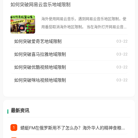
如何突破网易云音乐地域限制
示语。 海外用户如香港、澳门、台湾、美国、加拿
大、澳大利亚、欧洲等国家和地区时，腾讯视频也会
海外使用网易云音乐，遇到网易云音乐地区限制，使
像其他音乐平台一样，出现地区及版权限制问题，且
用番茄取消海外地区限制。 当在海外打开网易云音
仅能在中国大陆地区播放。 遇到这个问题的朋友们，
乐，却突然弹出“由于版权限制，您所在的地区无法
使用番茄回国加速器，即可解决「海外用户收听腾讯
如何突破爱奇艺地域限制
03-22
播放”的提示语。 海外用户如香港、澳门、台湾、美
视频地区版权限制」的问题，无论人在香港、澳门、
国、加拿大、澳大利亚、欧洲等国家和地区时，网易
如何突破喜马拉雅地域限制
03-22
台湾、美国、加拿大、澳大利亚、欧洲等国家和地区
云音乐也会像其他音乐平台一样，出现地区及版权限
工作、留学、定居等，都可以使用，不再因地区和版
如何突破优酷视频地域限制
03-22
制问题，且仅能在中国大陆地区播放。 遇到这个问题
权限制所困扰。
的朋友们，使用番茄回国加速器，即可解决「海外用
如何突破咪咕视频地域限制
03-22
户收听网易云音乐地区版权限制」的问题，无论人在
香港、澳门、台湾、美国、加拿大、澳大利亚、欧洲
等国家和地区工作、留学、定居等，都可以使用，不
再因地区和版权限制所困扰。
最新资讯
蜻蜓FM在俄罗斯用不了怎么办？海外华人的精神食粮补给方案
1