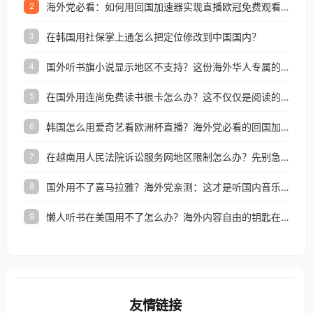
海外党必看：如何用回国加速器实现直播欧冠免费观看？附影视音乐全攻略
2
在韩国用社保掌上通怎么把定位修改到中国国内？
3
国外听书旗小说显示地区不支持？这份海外华人专属的国内内容解锁指南请收好
4
在国外用连尚免费读书很卡怎么办？这不仅仅是阅读的烦恼
5
韩国怎么用爱奇艺看欧洲杯直播？海外党必看的回国加速全攻略
6
在越南用人民法院诉讼服务网地区限制怎么办？先别急，这可能只是网络问题的冰山一角
7
国外用不了喜马拉雅？海外党亲测：这才是听国内音乐听书的正确打开方式
8
懒人听书在美国用不了怎么办？海外内容自由的钥匙在这里
9
友情链接