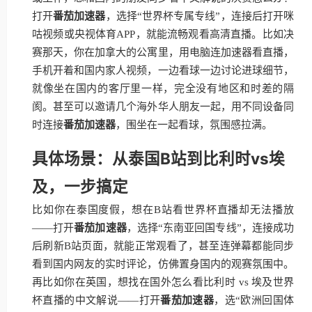
打开
番茄加速器
，选择“世界杯专属专线”，连接后打开咪
咕视频或央视体育APP，就能流畅观看高清直播。比如决
赛那天，你在加拿大的公寓里，用电脑连加速器看直播，
手机开着和国内家人视频，一边看球一边讨论进球细节，
就像坐在国内的客厅里一样，完全没有地区和时差的隔
阂。甚至可以邀请几个海外华人朋友一起，用不同设备同
时连接
番茄加速器
，围坐在一起看球，氛围感拉满。
具体场景：从泰国B站到比利时vs埃
及，一步搞定
比如你在泰国度假，想在B站看世界杯直播却无法播放
——打开
番茄加速器
，选择“东南亚回国专线”，连接成功
后刷新B站页面，就能正常观看了，甚至连弹幕都能同步
看到国内网友的实时评论，仿佛置身国内的观赛氛围中。
再比如你在英国，想找在国外怎么看比利时 vs 埃及世界
杯直播的中文解说——打开
番茄加速器
，选“欧洲回国体