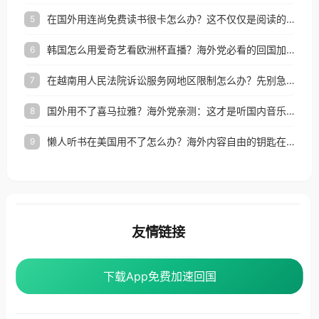
在国外用连尚免费读书很卡怎么办？这不仅仅是阅读的烦恼
5
韩国怎么用爱奇艺看欧洲杯直播？海外党必看的回国加速全攻略
6
在越南用人民法院诉讼服务网地区限制怎么办？先别急，这可能只是网络问题的冰山一角
7
国外用不了喜马拉雅？海外党亲测：这才是听国内音乐听书的正确打开方式
8
懒人听书在美国用不了怎么办？海外内容自由的钥匙在这里
9
友情链接
番茄加速器
下载App免费加速回国
下载App免费加速回国