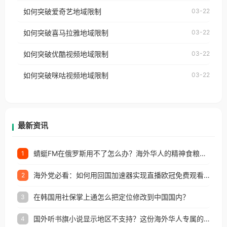
乐，却突然弹出“由于版权限制，您所在的地区无法
使用番茄回国加速器，即可解决「海外用户收听腾讯
如何突破爱奇艺地域限制
03-22
播放”的提示语。 海外用户如香港、澳门、台湾、美
视频地区版权限制」的问题，无论人在香港、澳门、
国、加拿大、澳大利亚、欧洲等国家和地区时，网易
如何突破喜马拉雅地域限制
03-22
台湾、美国、加拿大、澳大利亚、欧洲等国家和地区
云音乐也会像其他音乐平台一样，出现地区及版权限
工作、留学、定居等，都可以使用，不再因地区和版
如何突破优酷视频地域限制
03-22
制问题，且仅能在中国大陆地区播放。 遇到这个问题
权限制所困扰。
的朋友们，使用番茄回国加速器，即可解决「海外用
如何突破咪咕视频地域限制
03-22
户收听网易云音乐地区版权限制」的问题，无论人在
香港、澳门、台湾、美国、加拿大、澳大利亚、欧洲
等国家和地区工作、留学、定居等，都可以使用，不
再因地区和版权限制所困扰。
最新资讯
蜻蜓FM在俄罗斯用不了怎么办？海外华人的精神食粮补给方案
1
海外党必看：如何用回国加速器实现直播欧冠免费观看？附影视音乐全攻略
2
在韩国用社保掌上通怎么把定位修改到中国国内？
3
国外听书旗小说显示地区不支持？这份海外华人专属的国内内容解锁指南请收好
4