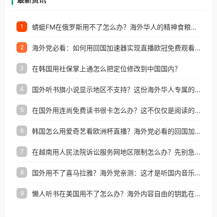
蜻蜓FM在俄罗斯用不了怎么办？海外华人的精神食粮补给方案
1
海外党必看：如何用回国加速器实现直播欧冠免费观看？附影视音乐全攻略
2
在韩国用社保掌上通怎么把定位修改到中国国内？
3
国外听书旗小说显示地区不支持？这份海外华人专属的国内内容解锁指南请收好
4
在国外用连尚免费读书很卡怎么办？这不仅仅是阅读的烦恼
5
韩国怎么用爱奇艺看欧洲杯直播？海外党必看的回国加速全攻略
6
在越南用人民法院诉讼服务网地区限制怎么办？先别急，这可能只是网络问题的冰山一角
7
国外用不了喜马拉雅？海外党亲测：这才是听国内音乐听书的正确打开方式
8
懒人听书在美国用不了怎么办？海外内容自由的钥匙在这里
9