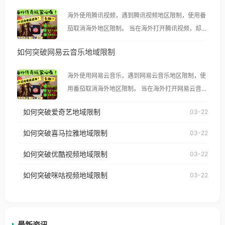
海外使用腾讯视频，遇到腾讯视频地区限制，使用番
茄取消海外地区限制。 当在海外打开腾讯视频，却突
然弹出“由于版权限制，您所在的地区无法播放”的提
如何突破网易云音乐地域限制
示语。 海外用户如香港、澳门、台湾、美国、加拿
大、澳大利亚、欧洲等国家和地区时，腾讯视频也会
海外使用网易云音乐，遇到网易云音乐地区限制，使
像其他音乐平台一样，出现地区及版权限制问题，且
用番茄取消海外地区限制。 当在海外打开网易云音
仅能在中国大陆地区播放。 遇到这个问题的朋友们，
乐，却突然弹出“由于版权限制，您所在的地区无法
使用番茄回国加速器，即可解决「海外用户收听腾讯
如何突破爱奇艺地域限制
03-22
播放”的提示语。 海外用户如香港、澳门、台湾、美
视频地区版权限制」的问题，无论人在香港、澳门、
国、加拿大、澳大利亚、欧洲等国家和地区时，网易
如何突破喜马拉雅地域限制
03-22
台湾、美国、加拿大、澳大利亚、欧洲等国家和地区
云音乐也会像其他音乐平台一样，出现地区及版权限
工作、留学、定居等，都可以使用，不再因地区和版
如何突破优酷视频地域限制
03-22
制问题，且仅能在中国大陆地区播放。 遇到这个问题
权限制所困扰。
的朋友们，使用番茄回国加速器，即可解决「海外用
如何突破咪咕视频地域限制
03-22
户收听网易云音乐地区版权限制」的问题，无论人在
香港、澳门、台湾、美国、加拿大、澳大利亚、欧洲
等国家和地区工作、留学、定居等，都可以使用，不
再因地区和版权限制所困扰。
最新资讯