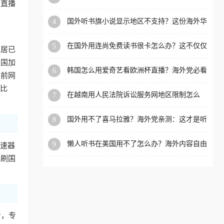
育直播
内？
洲等国家和地区工作、留
国外听书旗小说显示地区不支持？这份海外华
4
学、定居等，都可以使用，
人专属的国内内容解锁指南请收好
不再因地区和版权限制所困
在国外用连尚免费读书很卡怎么办？这不仅仅
5
邻居已
扰。
是阅读的烦恼
回国加
韩国怎么用爱奇艺看欧洲杯直播？海外党必看
6
当前网
的回国加速全攻略
门比
在越南用人民法院诉讼服务网地区限制怎么
7
办？先别急，这可能只是网络问题的冰山一角
国外用不了喜马拉雅？海外党亲测：这才是听
8
国内音乐听书的正确打开方式
懒人听书在美国用不了怎么办？海外内容自由
9
加速器
的钥匙在这里
器刷国
步，专