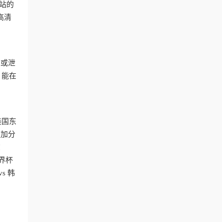
站的
高清
探或泄
，能在
美国东
更加分
在
界杯
s 韩