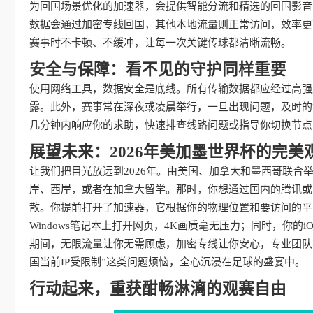
为回国场景优化的加速器，会提供智能分流和精选的回国影音
数据会通过加密专线回国，其他本地流量则正常访问，效率更
赛事时不卡顿、不缓冲，让每一次关键传球都清晰流畅。
安全与保障：看不见的守护同样重要
使用网络工具，数据安全是底线。所有传输数据都应经过高强
露。此外，赛事常在深夜或凌晨举行，一旦出现问题，及时的
几分钟内响应你的求助，快速排查线路问题或指导你切换节点
展望未来：2026年美加墨世界杯的完美
让我们把目光放远到2026年。由美国、加拿大和墨西哥联
岸、西岸，或者在加拿大留学。那时，你想通过国内的腾讯或
散。你提前打开了加速器，它根据你的物理位置和要访问的平
Windows笔记本上打开网页，4K画质毫无压力；同时，你
期间，无限流量让你无需顾虑，加密专线让你安心，专业团队在
国当前IP受限制”这类问题烦恼，全心沉浸在足球的盛宴中。
行动起来，重获酣畅淋漓的观赛自由