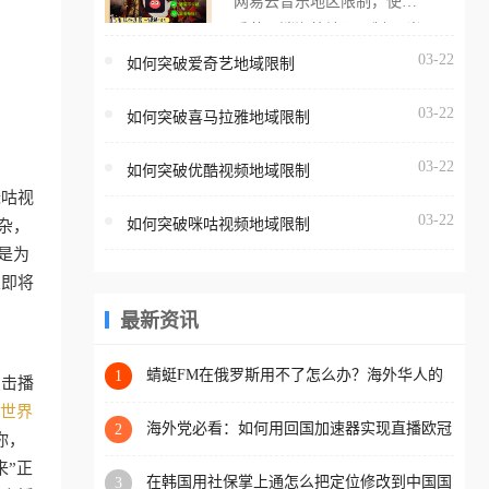
网易云音乐地区限制，使用
海外用户如香港、澳门、台
番茄取消海外地区限制。 当
湾、美国、加拿大、澳大利
在海外打开网易云音乐，却
03-22
如何突破爱奇艺地域限制
亚、欧洲等国家和地区时，
突然弹出“由于版权限制，您
腾讯视频也会像其他音乐平
03-22
所在的地区无法播放”的提示
如何突破喜马拉雅地域限制
台一样，出现地区及版权限
语。 海外用户如香港、澳
制问题，且仅能在中国大陆
03-22
如何突破优酷视频地域限制
门、台湾、美国、加拿大、
地区播放。 遇到这个问题的
咪咕视
澳大利亚、欧洲等国家和地
朋友们，使用番茄回国加速
03-22
如何突破咪咕视频地域限制
杂，
区时，网易云音乐也会像其
器，即可解决「海外用户收
是为
他音乐平台一样，出现地区
听腾讯视频地区版权限制」
从即将
及版权限制问题，且仅能在
的问题，无论人在香港、澳
中国大陆地区播放。 遇到这
最新资讯
门、台湾、美国、加拿大、
个问题的朋友们，使用番茄
澳大利亚、欧洲等国家和地
回国加速器，即可解决「海
蜻蜓FM在俄罗斯用不了怎么办？海外华人的
1
区工作、留学、定居等，都
点击播
精神食粮补给方案
外用户收听网易云音乐地区
可以使用，不再因地区和版
世界
版权限制」的问题，无论人
海外党必看：如何用回国加速器实现直播欧冠
2
权限制所困扰。
你，
免费观看？附影视音乐全攻略
在香港、澳门、台湾、美
来”正
在韩国用社保掌上通怎么把定位修改到中国国
3
国、加拿大、澳大利亚、欧