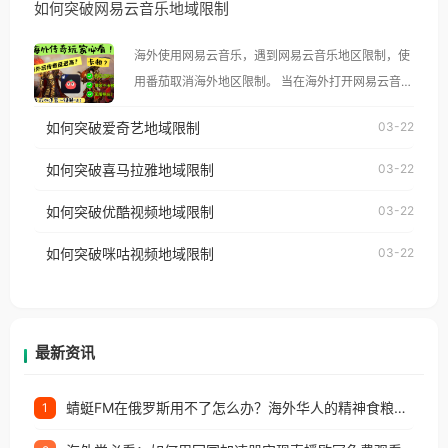
如何突破网易云音乐地域限制
示语。 海外用户如香港、澳门、台湾、美国、加拿
大、澳大利亚、欧洲等国家和地区时，腾讯视频也会
海外使用网易云音乐，遇到网易云音乐地区限制，使
像其他音乐平台一样，出现地区及版权限制问题，且
用番茄取消海外地区限制。 当在海外打开网易云音
仅能在中国大陆地区播放。 遇到这个问题的朋友们，
乐，却突然弹出“由于版权限制，您所在的地区无法
使用番茄回国加速器，即可解决「海外用户收听腾讯
如何突破爱奇艺地域限制
03-22
播放”的提示语。 海外用户如香港、澳门、台湾、美
视频地区版权限制」的问题，无论人在香港、澳门、
国、加拿大、澳大利亚、欧洲等国家和地区时，网易
如何突破喜马拉雅地域限制
03-22
台湾、美国、加拿大、澳大利亚、欧洲等国家和地区
云音乐也会像其他音乐平台一样，出现地区及版权限
工作、留学、定居等，都可以使用，不再因地区和版
如何突破优酷视频地域限制
03-22
制问题，且仅能在中国大陆地区播放。 遇到这个问题
权限制所困扰。
的朋友们，使用番茄回国加速器，即可解决「海外用
如何突破咪咕视频地域限制
03-22
户收听网易云音乐地区版权限制」的问题，无论人在
香港、澳门、台湾、美国、加拿大、澳大利亚、欧洲
等国家和地区工作、留学、定居等，都可以使用，不
再因地区和版权限制所困扰。
最新资讯
蜻蜓FM在俄罗斯用不了怎么办？海外华人的精神食粮补给方案
1