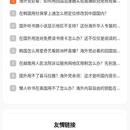
海外党必看：如何用回国加速器实现直播欧冠免费观看？附影视音乐全攻略
2
在韩国用社保掌上通怎么把定位修改到中国国内？
3
国外听书旗小说显示地区不支持？这份海外华人专属的国内内容解锁指南请收好
4
在国外用连尚免费读书很卡怎么办？这不仅仅是阅读的烦恼
5
韩国怎么用爱奇艺看欧洲杯直播？海外党必看的回国加速全攻略
6
在越南用人民法院诉讼服务网地区限制怎么办？先别急，这可能只是网络问题的冰山一角
7
国外用不了喜马拉雅？海外党亲测：这才是听国内音乐听书的正确打开方式
8
懒人听书在美国用不了怎么办？海外内容自由的钥匙在这里
9
友情链接