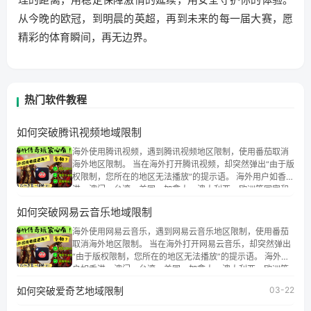
从今晚的欧冠，到明晨的英超，再到未来的每一届大赛，愿
精彩的体育瞬间，再无边界。
热门软件教程
如何突破腾讯视频地域限制
海外使用腾讯视频，遇到腾讯视频地区限制，使用番茄取消
海外地区限制。 当在海外打开腾讯视频，却突然弹出“由于版
权限制，您所在的地区无法播放”的提示语。 海外用户如香
港、澳门、台湾、美国、加拿大、澳大利亚、欧洲等国家和
地区时，腾讯视频也会像其他音乐平台一样，出现地区及版
如何突破网易云音乐地域限制
权限制问题，且仅能在中国大陆地区播放。 遇到这个问题的
朋友们，使用番茄回国加速器，即可解决「海外用户收听腾
海外使用网易云音乐，遇到网易云音乐地区限制，使用番茄
讯视频地区版权限制」的问题，无论人在香港、澳门、台
取消海外地区限制。 当在海外打开网易云音乐，却突然弹出
湾、美国、加拿大、澳大利亚、欧洲等国家和地区工作、留
“由于版权限制，您所在的地区无法播放”的提示语。 海外用
学、定居等，都可以使用，不再因地区和版权限制所困扰。
户如香港、澳门、台湾、美国、加拿大、澳大利亚、欧洲等
国家和地区时，网易云音乐也会像其他音乐平台一样，出现
如何突破爱奇艺地域限制
03-22
地区及版权限制问题，且仅能在中国大陆地区播放。 遇到这
个问题的朋友们，使用番茄回国加速器，即可解决「海外用