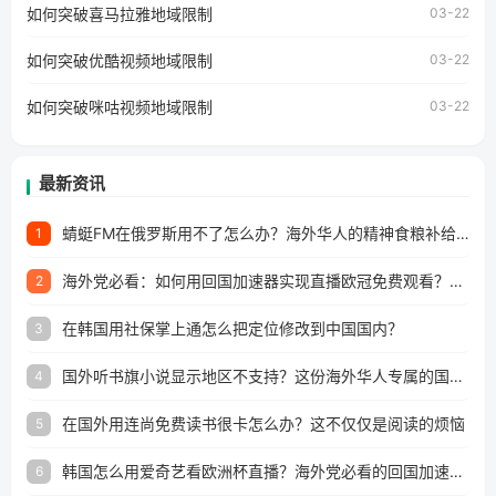
如何突破喜马拉雅地域限制
户收听网易云音乐地区版权限制」的问题，无论人在香港、
03-22
澳门、台湾、美国、加拿大、澳大利亚、欧洲等国家和地区
工作、留学、定居等，都可以使用，不再因地区和版权限制
如何突破优酷视频地域限制
03-22
所困扰。
如何突破咪咕视频地域限制
03-22
最新资讯
蜻蜓FM在俄罗斯用不了怎么办？海外华人的精神食粮补给方案
1
海外党必看：如何用回国加速器实现直播欧冠免费观看？附影视音乐全攻略
2
在韩国用社保掌上通怎么把定位修改到中国国内？
3
国外听书旗小说显示地区不支持？这份海外华人专属的国内内容解锁指南请收好
4
在国外用连尚免费读书很卡怎么办？这不仅仅是阅读的烦恼
5
韩国怎么用爱奇艺看欧洲杯直播？海外党必看的回国加速全攻略
6