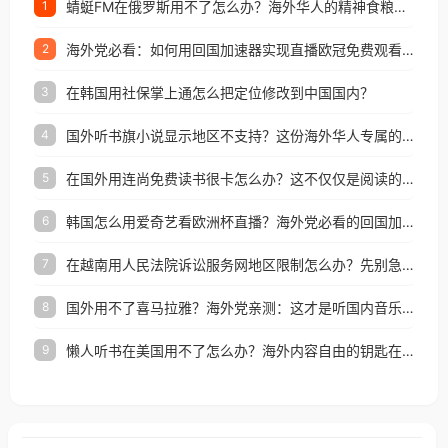
蜻蜓FM在俄罗斯用不了怎么办？海外华人的精神食粮补给方案
1
海外党必看：如何用回国加速器实现直播欧冠免费观看？附影视音乐全攻略
2
在韩国用社保掌上通怎么把定位修改到中国国内？
3
国外听书旗小说显示地区不支持？这份海外华人专属的国内内容解锁指南请收好
4
在国外用连尚免费读书很卡怎么办？这不仅仅是阅读的烦恼
5
韩国怎么用爱奇艺看欧洲杯直播？海外党必看的回国加速全攻略
6
在越南用人民法院诉讼服务网地区限制怎么办？先别急，这可能只是网络问题的冰山一角
7
国外用不了喜马拉雅？海外党亲测：这才是听国内音乐听书的正确打开方式
8
懒人听书在美国用不了怎么办？海外内容自由的钥匙在这里
9