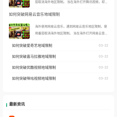
茄取消海外地区限制。 当在海外打开腾讯视频，却突
然弹出“由于版权限制，您所在的地区无法播放”的提
如何突破网易云音乐地域限制
示语。 海外用户如香港、澳门、台湾、美国、加拿
大、澳大利亚、欧洲等国家和地区时，腾讯视频也会
海外使用网易云音乐，遇到网易云音乐地区限制，使
像其他音乐平台一样，出现地区及版权限制问题，且
用番茄取消海外地区限制。 当在海外打开网易云音
仅能在中国大陆地区播放。 遇到这个问题的朋友们，
乐，却突然弹出“由于版权限制，您所在的地区无法
使用番茄回国加速器，即可解决「海外用户收听腾讯
如何突破爱奇艺地域限制
03-22
播放”的提示语。 海外用户如香港、澳门、台湾、美
视频地区版权限制」的问题，无论人在香港、澳门、
国、加拿大、澳大利亚、欧洲等国家和地区时，网易
如何突破喜马拉雅地域限制
03-22
台湾、美国、加拿大、澳大利亚、欧洲等国家和地区
云音乐也会像其他音乐平台一样，出现地区及版权限
工作、留学、定居等，都可以使用，不再因地区和版
如何突破优酷视频地域限制
03-22
制问题，且仅能在中国大陆地区播放。 遇到这个问题
权限制所困扰。
的朋友们，使用番茄回国加速器，即可解决「海外用
如何突破咪咕视频地域限制
03-22
户收听网易云音乐地区版权限制」的问题，无论人在
香港、澳门、台湾、美国、加拿大、澳大利亚、欧洲
等国家和地区工作、留学、定居等，都可以使用，不
再因地区和版权限制所困扰。
最新资讯