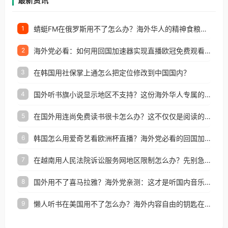
最新资讯
蜻蜓FM在俄罗斯用不了怎么办？海外华人的精神食粮补给方案
1
海外党必看：如何用回国加速器实现直播欧冠免费观看？附影视音乐全攻略
2
在韩国用社保掌上通怎么把定位修改到中国国内？
3
国外听书旗小说显示地区不支持？这份海外华人专属的国内内容解锁指南请收好
4
在国外用连尚免费读书很卡怎么办？这不仅仅是阅读的烦恼
5
韩国怎么用爱奇艺看欧洲杯直播？海外党必看的回国加速全攻略
6
在越南用人民法院诉讼服务网地区限制怎么办？先别急，这可能只是网络问题的冰山一角
7
国外用不了喜马拉雅？海外党亲测：这才是听国内音乐听书的正确打开方式
8
懒人听书在美国用不了怎么办？海外内容自由的钥匙在这里
9