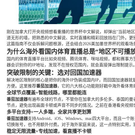
刚在加拿大打开央视频想看重播的世界杯中文解说，却弹出“当前地区
道无形的墙，把熟悉的中文解说、实时直播和精彩回放挡在门外。更
这篇指南不仅会拆解问题根源，还会结合2026美加墨世界杯的观看
为什么海外看国内体育直播总是“地区不可播放
国内的体育直播平台比如央视频、腾讯体育、咪咕视频，都和赛事方
器会识别你的IP地址，发现不在授权范围内，就会直接弹出限制提
突破限制的关键：选对回国加速器
解决地区限制的核心是把你的海外IP伪装成国内IP，而回国加速器
方便。这里推荐
番茄加速器
，它的六大核心功能刚好戳中海外看体育
全球节点覆盖+智能线路，哪里都能连
番茄加速器
有遍布全球的节点，不管你在加拿大的多伦多、泰国的曼谷
节点，避免出现画面卡顿或声音不同步的情况。之前在香港看央视频
多平台支持+一人多端，全家共享更划算
番茄加速器
支持Android、iOS、Windows、mac四大平
切换账号，也不用额外付费。对于海外家庭来说，这一点特别实用，
稳定无限流量+专线加速，看直播不卡顿