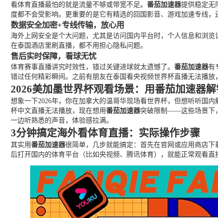
看体育直播最怕的就是流量不够或带宽不足。
番茄加速器
提供稳定无
度都不会受影响。更重要的是它有精选的回国影音、游戏加速专线，还提
数据安全加密+专线传输，放心用
海外上网安全是个大问题，尤其是访问国内平台时，个人信息和浏览
在泰国酒店里刷直播，都不用担心隐私问题。
售后实时保障，看球无忧
体育赛事直播讲究时效性，错过关键进球就太遗憾了。
番茄加速器
有
错过任何精彩瞬间。之前有朋友在泰国看央视频世界杯直播无法播放
2026美加墨世界杯观看场景：用番茄加速器
想象一下2026年，你在加拿大的温哥华现场看世界杯，但想听听国
杯中文直播无法播放，现在想用
番茄加速器
突破限制——这些场景下
一边听熟悉的声音，体验感拉满。
3分钟搞定海外看体育直播：实际操作步骤
其实用
番茄加速器
很简单，几步就能搞定：首先在官网或应用商店下
后打开国内的体育平台（比如央视频、腾讯体育），就能正常观看直播