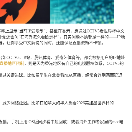
上显示“当前IP受限制”；甚至在香港，想通过CCTV5看世界杯中文
党还会问“在海外怎么看欧洲杯”，其实问题本质都是一样的——IP地
器
，让你享受中文解说的同时，还能保证直播流畅不卡顿。
如CCTV5、B站、腾讯体育、爱奇艺体育等，都会根据用户的IP地址
文直播地区限制
，则是因为香港地区有自己的电视版权体系，CCTV5的
过关键进球。比如留学生在北美看NBA直播，经常会遇到画面延迟
减少网络延迟。比如在加拿大的华人想看2026美加墨世界杯的
NBA直播，手机上用iOS版同步看中超回放；或者海外工作者家里的mac电