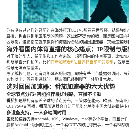
你有没有过这样的经历？在海外打开CCTV5想看看世界杯，结果弹出
直播，也会遇到地区限制的问题。这些都不是你的错，而是因为国内平
区限制。这篇指南就来教你如何选择合适的回国加速器，突破这些限
海外看国内体育直播的核心痛点：IP限制与版
对于海外华人、留学生和工作者来说，想看国内的体育赛事，比如NBA
判断是否允许访问。比如
在新加坡看B站世界杯当前IP受限制
，就是因
信号无法直接覆盖。
除了版权问题，还有网络延迟的问题。即使有些平台能勉强访问，海
10秒以上，等看到进球时，朋友圈已经刷爆了，体验非常差。
选对回国加速器：番茄加速器的六大优势
全球节点分布+智能推荐最优线路，直播不卡顿
番茄加速器
拥有覆盖全球的节点分布，不管你在北美、欧洲、东南亚还
CCTV5中文直播，
番茄加速器
会自动匹配到北美到中国大陆的最快专
多设备支持，一人多端同时用
番茄加速器
支持Android、iOS、Windows、mac等多个平台
脑和Android平板同时连接，一个看CCTV5的足球赛事，一个看B