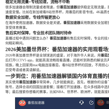
稳定无限流量+专线加速，流畅不中断
很多加速器会限制流量或者限速，但
番茄加速器
提供稳定无限流量，
速度变慢。比如在新加坡看B站世界杯，用番茄的影音专线，4K画质
数据安全加密，专线传输更放心
在海外使用加速器，数据安全是关键。
番茄加速器
采用数据安全加密
享受体育赛事。
售后实时保障，专业技术团队随时待命
直播过程中遇到问题怎么办？
番茄加速器
有售后实时保障，专业的技
何精彩瞬间。
2026美加墨世界杯：番茄加速器的实用观看场
2026年美加墨世界杯是全球球迷的盛宴，对于海外华人来说，用
番茄
后打开CCTV5 app，就能高清流畅观看直播，还能听到熟悉的解说
班族，晚上回家用mac电脑连接番茄，看B站世界杯的回放，不用担
忍受粤语或者英语解说。
一步到位：用番茄加速器解锁国内体育直播的
其实使用
番茄加速器
非常简单，几步就能搞定。首先，根据你的设备
账号，选择合适的回国加速套餐；接着打开加速器，在众多线路中选择
等；最后搜索你想看的赛事，比如NBA、世界杯、欧洲杯，就能直接