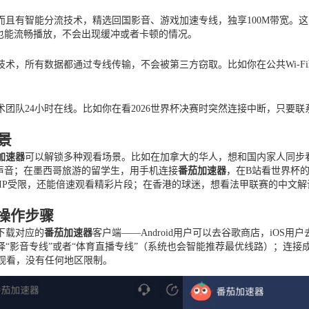
而且有智能分流技术，精选回国影音、游戏加速专线，独享100M带宽。
也能流畅播放，不会出现缓冲或者卡顿的情况。
技术，所有数据都通过专线传输，不会被第三方窃取。比如你在公共Wi-
术团队24小时在线。比如你在看2026世界杯决赛时突然连接中断，只要
景
加速器
可以解锁多种观看场景。比如在加拿大的华人，想和国内家人同步看
员声音；在墨西哥旅游的留学生，用手机连接
番茄加速器
，在B站看世界杯
心IP受限，还能倍速观看精彩片段；在香港的球迷，想看法甲联赛的中文解
操作步骤
下载对应的
番茄加速器
客户端——Android用户可以去谷歌商店，iOS用户去
“影音专线”或者“体育直播专线”（系统也会智能推荐最优线路）；连接成
观看，没有任何地区限制。