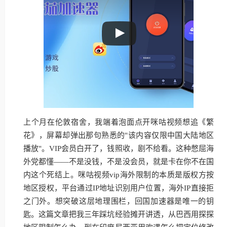
上个月在伦敦宿舍，我端着泡面点开咪咕视频想追《繁
花》，屏幕却弹出那句熟悉的"该内容仅限中国大陆地区
播放"。VIP会员白开了，钱照收，剧不给看。这种憋屈海
外党都懂——不是没钱，不是没会员，就是卡在你不在国
内这个死结上。咪咕视频vip海外限制的本质是版权方按
地区授权，平台通过IP地址识别用户位置，海外IP直接拒
之门外。想突破这层地理围栏，回国加速器是唯一的钥
匙。这篇文章把我三年踩坑经验摊开讲透，从巴西用探探