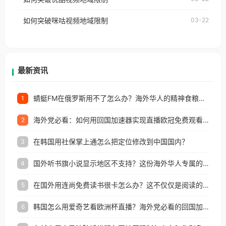
权限制所困扰。
的朋友们，使用番茄回国加速器，即可解决「海外用
如何突破咪咕视频地域限制
03-22
户收听网易云音乐地区版权限制」的问题，无论人在
香港、澳门、台湾、美国、加拿大、澳大利亚、欧洲
等国家和地区工作、留学、定居等，都可以使用，不
再因地区和版权限制所困扰。
最新资讯
蜻蜓FM在俄罗斯用不了怎么办？海外华人的精神食粮补给方案
1
海外党必看：如何用回国加速器实现直播欧冠免费观看？附影视音乐全攻略
2
在韩国用社保掌上通怎么把定位修改到中国国内？
3
国外听书旗小说显示地区不支持？这份海外华人专属的国内内容解锁指南请收好
4
在国外用连尚免费读书很卡怎么办？这不仅仅是阅读的烦恼
5
韩国怎么用爱奇艺看欧洲杯直播？海外党必看的回国加速全攻略
6