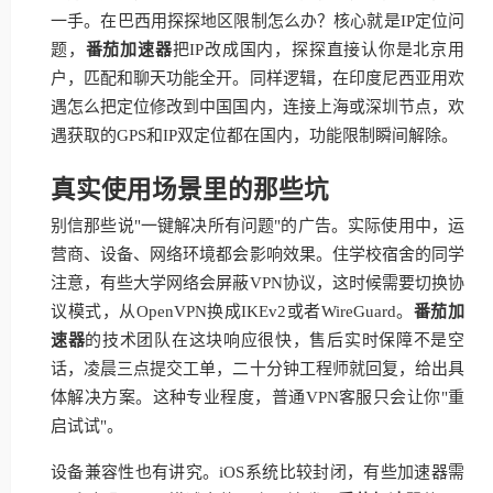
一手。在巴西用探探地区限制怎么办？核心就是IP定位问
题，
番茄加速器
把IP改成国内，探探直接认你是北京用
户，匹配和聊天功能全开。同样逻辑，在印度尼西亚用欢
遇怎么把定位修改到中国国内，连接上海或深圳节点，欢
遇获取的GPS和IP双定位都在国内，功能限制瞬间解除。
真实使用场景里的那些坑
别信那些说"一键解决所有问题"的广告。实际使用中，运
营商、设备、网络环境都会影响效果。住学校宿舍的同学
注意，有些大学网络会屏蔽VPN协议，这时候需要切换协
议模式，从OpenVPN换成IKEv2或者WireGuard。
番茄加
速器
的技术团队在这块响应很快，售后实时保障不是空
话，凌晨三点提交工单，二十分钟工程师就回复，给出具
体解决方案。这种专业程度，普通VPN客服只会让你"重
启试试"。
设备兼容性也有讲究。iOS系统比较封闭，有些加速器需