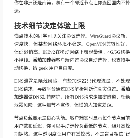
你在非洲还是南美，总有一个邻近节点让你连回国内不掉
速。
技术细节决定体验上限
懂点技术的同学可以关注协议选择。WireGuard协议新，
速度快，但某些网络环境不稳定。OpenVPN兼容性好，
但延迟稍高。IKEv2在移动网络下表现最佳，4G/5G切换
不掉线。
番茄加速器
客户端内置协议自动选择，也支持手
动切换，给 geek 用户自由度。
DNS泄露是隐藏风险。有些加速器只代理流量，不处理
DNS请求，导致平台通过DNS解析判断你真实位置。
番茄
加速器
做DNS劫持防护，所有DNS请求走加密隧道，杜绝
泄露风险。这种细节不宣传，但懂的人知道差距。
节点负载显示是良心功能。客户端实时显示每个节点当前
用户数和延迟，你可以手动选择负载低的节点，避开高峰
期拥堵。这种透明度让用户有掌控感，不是盲目相信"智