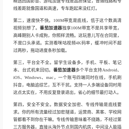
精选回国影音、游戏加速专线是品质保证，普通线路和专
线差距就像国道和高速，专车跑起来没红灯。
第二，速度快不快。100M带宽是底线，低于这个数高清
视频别想了。
番茄加速器
独享100M带宽不是共享带宽，
高峰期别人卡成狗，你照样流畅。这玩意儿写在合同里，
不是口头承诺。实测看咪咕视频4K码率，缓冲时间不超
过两秒，拖动进度条秒加载。
第三，平台全不全。留学生设备多，手机、平板、笔记
本、台式机来回切。
番茄加速器
多个平台支持Android、
iOS、Windows、mac，一个账号四端同时在线，手机刷
抖音，电脑追综艺，互不干扰。支持一人多端设备同时用
这点太实在，不用反复登录退出，省心的细节最打动人。
第四，安全不安全。数据安全加密、专线传输是底线要
求。你的所有流量经过加密隧道，运营商、黑客、学校网
管都看不到你在干嘛。专线传输意味着不绕路，不经过第
三方服务器，直接从海外节点到国内机房，中间没人能插