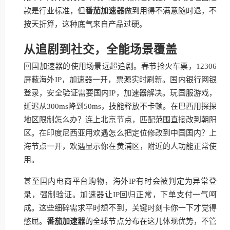
款是行业标准，但
番茄加速器
做到用得不满意随时退，不
按天折算，这种底气来自产品过硬。
从追剧到社交，全能场景覆盖
回国加速器的使用场景远超追剧。春节抢火车票，12306
屏蔽海外IP，加速器一开，票源实时刷新。国内银行网银
登录，安全验证需要国内IP，加速器解决。玩国服游戏，
延迟从300ms降到50ms，技能释放不卡顿。在巴西用探探
地区限制怎么办？连上北京节点，匹配范围直接改到朝阳
区。在印度尼西亚用欢遇怎么把定位修改到中国国内？上
海节点一开，欢遇显示你在黄浦区，附近的人功能正常使
用。
甚至国内电商平台购物，海外IP有时会被判定为异常登
录，强制验证。加速器让IP回归正常，下单支付一气呵
成。这些细碎需求平时想不到，关键时刻卡你一下才觉得
憋屈。
番茄加速器
的全球节点分布在这儿体现优势，不管