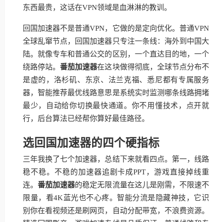
东西最贵，这话在VPN领域是血淋淋的教训。
回国加速器不是普通VPN，它做的是定向优化。普通VPN
全球乱窜节点，回国加速器只专注一条线：海外到中国大
陆。就像专车和普通公交的区别，一个直达目的地，一个
绕路停站。
番茄加速器
在这块做得彻底，全球节点分布不
是虚的，洛杉矶、东京、法兰克福、悉尼都有专属服务
器，智能推荐最优线路意思是系统实时监测哪条线路拥堵
最少，自动给你切换最快通道。你不用懂技术，点开就
行，后台算法已经帮你算好最佳路径。
选回国加速器的四个硬指标
三年我换了七个加速器，总结下来就看四点。第一，线路
稳不稳。不稳的加速器追剧卡成PPT，游戏直接掉线重
连。
番茄加速器
的稳定无限流量在这儿是刚需，不限速不
限量，看4K蓝光也不心疼。智能分流是隐藏神技，它识
别你在看视频还是刷网页，自动分配带宽，不浪费资源。