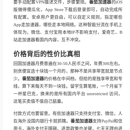
要手动配置VPN描述文件，步骤繁琐。
番茄加速器
的iOS
版做得傻瓜化，App Store下载后登录即可，自动完成所
有配置。安卓用户更自由，可以自定义规则，指定哪些
App走加速器，哪些走本地网络。这种智能分流在手机上
体现为，微信、支付宝用本地IP不影响支付，爱奇艺、B
站走加速器看国内内容，互不冲突。
价格背后的性价比真相
回国加速器月费普遍在30-50人民币之间，年费300左右。
别贪便宜选十块钱一个月的，那种不是共享带宽就是节点
少。
番茄加速器
的价格在中间档，但给的是独享带宽和专
线，算下来每天不到一块钱。留学生算笔账，一个月省下
一杯星巴克，换来的是所有国内平台 unrestricted 访问，
这笔买卖值不值自己掂量。
付款方式也要留意。有些加速器只支持支付宝、微信，人
在海外没国内银行卡就抓瞎。
番茄加速器
支持PayPal和信
用卡，海外支付无障碍。退款政策也关键，七天无理由退