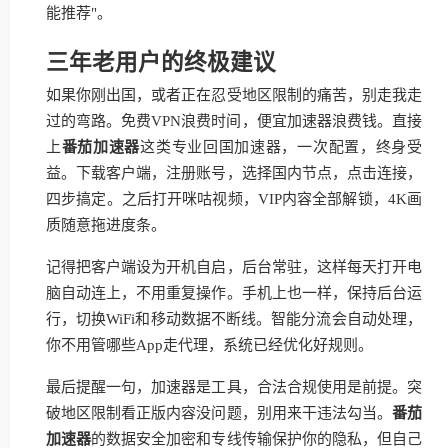
能推荐"。
三年老用户的终极建议
如果你刚出国，或者正在忍受地区限制的痛苦，别走我走
过的弯路。免费VPN浪费时间，便宜加速器浪费钱。直接
上
番茄加速器
这类专业回国加速器，一次配置，终身受
益。下载客户端，注册账号，选择国内节点，点击连接，
四步搞定。之后打开咪咕视频，VIP内容全部解锁，4K画
质随意拖进度条。
记得把客户端设为开机自启，后台常驻，这样每天打开电
脑自动连上，不用重复操作。手机上也一样，保持后台运
行，切换WiFi和移动数据不断线。智能分流会自动处理，
你不用管哪些App走代理，系统已经优化好规则。
最后提醒一句，加速器是工具，合法合规使用是前提。突
破地区限制看正版内容没问题，别用来干违法勾当。
番茄
加速器
的数据安全加密和专线传输保护你的隐私，但自己