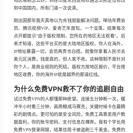
地区限制怎么办，到在印度尼西亚用欢遇怎么把定位修改
到中国国内，所有门道一次说清。
刚出国那年我天真地以为充钱就能解决问题。咪咕年费会
员、腾讯视频VIP、爱奇艺年度包，一个没落。结果每次
点开都提示"由于版权限制，您所在的地区无法观看"。后
来才知道，这些平台买的是大陆地区版权，你人在海外，
IP地址暴露一切，会员再贵也白搭。就像你拿着人民币去
美元区消费，钱是真的，但人家不收。这种限制不是针对
你个人，是商业规则的死结。版权方按地区报价，平台按
地区收费，你的海外IP就是越界的那道红线。
为什么免费VPN救不了你的追剧自由
试过免费VPN的人都懂那种绝望。连接五分钟断一次，缓
冲半小时看三分钟，画质糊成马赛克，关键时候卡在最精
彩的剧情点。更可怕的是安全风险，免费工具靠卖用户数
据盈利，你的账号密码、支付信息在裸奔。我有个学长用
免费VPN登录网银，结果信用卡被盗刷三千美金。免费的