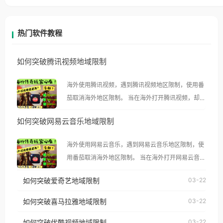
热门软件教程
如何突破腾讯视频地域限制
海外使用腾讯视频，遇到腾讯视频地区限制，使用番
茄取消海外地区限制。 当在海外打开腾讯视频，却突
然弹出“由于版权限制，您所在的地区无法播放”的提
如何突破网易云音乐地域限制
示语。 海外用户如香港、澳门、台湾、美国、加拿
大、澳大利亚、欧洲等国家和地区时，腾讯视频也会
海外使用网易云音乐，遇到网易云音乐地区限制，使
像其他音乐平台一样，出现地区及版权限制问题，且
用番茄取消海外地区限制。 当在海外打开网易云音
仅能在中国大陆地区播放。 遇到这个问题的朋友们，
乐，却突然弹出“由于版权限制，您所在的地区无法
使用番茄回国加速器，即可解决「海外用户收听腾讯
如何突破爱奇艺地域限制
03-22
播放”的提示语。 海外用户如香港、澳门、台湾、美
视频地区版权限制」的问题，无论人在香港、澳门、
国、加拿大、澳大利亚、欧洲等国家和地区时，网易
如何突破喜马拉雅地域限制
03-22
台湾、美国、加拿大、澳大利亚、欧洲等国家和地区
云音乐也会像其他音乐平台一样，出现地区及版权限
工作、留学、定居等，都可以使用，不再因地区和版
如何突破优酷视频地域限制
03-22
制问题，且仅能在中国大陆地区播放。 遇到这个问题