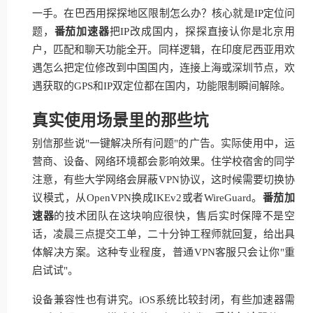
一手。在巴西用探探地区限制怎么办？核心就是IP定位问
题，
番茄加速器
把IP改成国内，探探直接认你是北京用
户，匹配和聊天功能全开。同样逻辑，在印度尼西亚用欢
遇怎么把定位修改到中国国内，连接上海或深圳节点，欢
遇获取的GPS和IP双定位都在国内，功能限制瞬间解除。
真实使用场景里的那些坑
别信那些说"一键解决所有问题"的广告。实际使用中，运
营商、设备、网络环境都会影响效果。住学校宿舍的同学
注意，有些大学网络会屏蔽VPN协议，这时候需要切换协
议模式，从OpenVPN换成IKEv2或者WireGuard。
番茄加
速器
的技术团队在这块响应很快，售后实时保障不是空
话，凌晨三点提交工单，二十分钟工程师就回复，给出具
体解决方案。这种专业程度，普通VPN客服只会让你"重
启试试"。
设备兼容性也有讲究。iOS系统比较封闭，有些加速器需