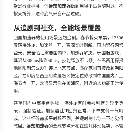
款是行业标准，但
番茄加速器
做到用得不满意随时退，不
按天折算，这种底气来自产品过硬。
从追剧到社交，全能场景覆盖
回国加速器的使用场景远超追剧。春节抢火车票，12306
屏蔽海外IP，加速器一开，票源实时刷新。国内银行网银
登录，安全验证需要国内IP，加速器解决。玩国服游戏，
延迟从300ms降到50ms，技能释放不卡顿。在巴西用探探
地区限制怎么办？连上北京节点，匹配范围直接改到朝阳
区。在印度尼西亚用欢遇怎么把定位修改到中国国内？上
海节点一开，欢遇显示你在黄浦区，附近的人功能正常使
用。
甚至国内电商平台购物，海外IP有时会被判定为异常登
录，强制验证。加速器让IP回归正常，下单支付一气呵
成。这些细碎需求平时想不到，关键时刻卡你一下才觉得
憋屈。
番茄加速器
的全球节点分布在这儿体现优势，不管