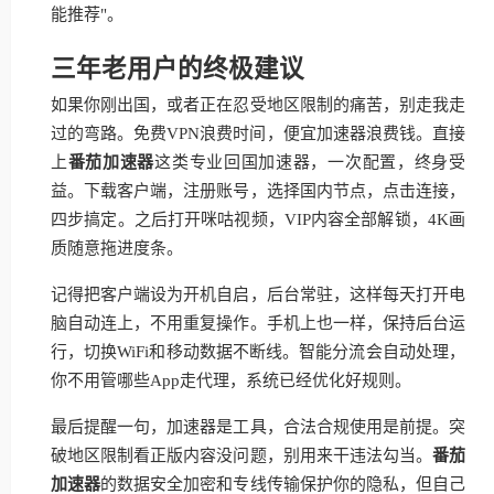
能推荐"。
三年老用户的终极建议
如果你刚出国，或者正在忍受地区限制的痛苦，别走我走
过的弯路。免费VPN浪费时间，便宜加速器浪费钱。直接
上
番茄加速器
这类专业回国加速器，一次配置，终身受
益。下载客户端，注册账号，选择国内节点，点击连接，
四步搞定。之后打开咪咕视频，VIP内容全部解锁，4K画
质随意拖进度条。
记得把客户端设为开机自启，后台常驻，这样每天打开电
脑自动连上，不用重复操作。手机上也一样，保持后台运
行，切换WiFi和移动数据不断线。智能分流会自动处理，
你不用管哪些App走代理，系统已经优化好规则。
最后提醒一句，加速器是工具，合法合规使用是前提。突
破地区限制看正版内容没问题，别用来干违法勾当。
番茄
加速器
的数据安全加密和专线传输保护你的隐私，但自己