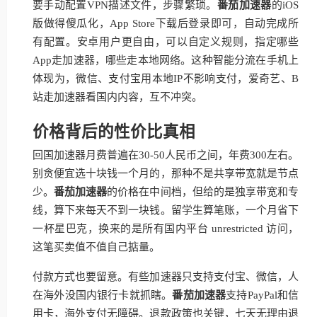
要手动配置VPN描述文件，步骤繁琐。
番茄加速器
的iOS
版做得傻瓜化，App Store下载后登录即可，自动完成所
有配置。安卓用户更自由，可以自定义规则，指定哪些
App走加速器，哪些走本地网络。这种智能分流在手机上
体现为，微信、支付宝用本地IP不影响支付，爱奇艺、B
站走加速器看国内内容，互不冲突。
价格背后的性价比真相
回国加速器月费普遍在30-50人民币之间，年费300左右。
别贪便宜选十块钱一个月的，那种不是共享带宽就是节点
少。
番茄加速器
的价格在中间档，但给的是独享带宽和专
线，算下来每天不到一块钱。留学生算笔账，一个月省下
一杯星巴克，换来的是所有国内平台 unrestricted 访问，
这笔买卖值不值自己掂量。
付款方式也要留意。有些加速器只支持支付宝、微信，人
在海外没国内银行卡就抓瞎。
番茄加速器
支持PayPal和信
用卡，海外支付无障碍。退款政策也关键，七天无理由退