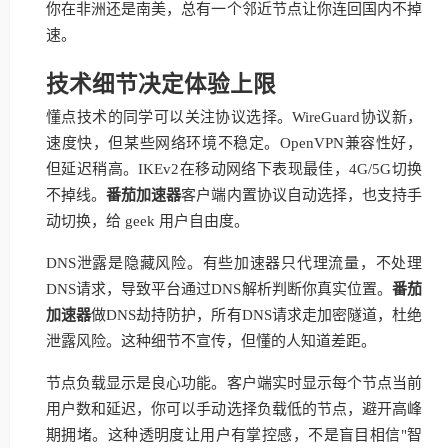
你在非洲还是南美，总有一个邻近节点让你连回国内不掉
速。
技术细节决定体验上限
懂点技术的同学可以关注协议选择。WireGuard协议新，
速度快，但某些网络环境不稳定。OpenVPN兼容性好，
但延迟稍高。IKEv2在移动网络下表现最佳，4G/5G切换
不掉线。
番茄加速器
客户端内置协议自动选择，也支持手
动切换，给 geek 用户自由度。
DNS泄露是隐藏风险。有些加速器只代理流量，不处理
DNS请求，导致平台通过DNS解析判断你真实位置。
番茄
加速器
做DNS劫持防护，所有DNS请求走加密隧道，杜绝
泄露风险。这种细节不宣传，但懂的人知道差距。
节点负载显示是良心功能。客户端实时显示每个节点当前
用户数和延迟，你可以手动选择负载低的节点，避开高峰
期拥堵。这种透明度让用户有掌控感，不是盲目相信"智