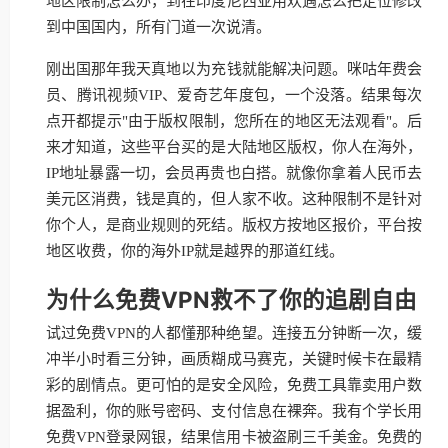
地区限制怎么办，到在印度尼西亚用欢遇怎么把定位修改
到中国国内，所有门道一次说清。
刚出国那年我天真地以为充钱就能解决问题。咪咕年费会
员、腾讯视频VIP、爱奇艺年度包，一个没落。结果每次
点开都提示"由于版权限制，您所在的地区无法观看"。后
来才知道，这些平台买的是大陆地区版权，你人在海外，
IP地址暴露一切，会员再贵也白搭。就像你拿着人民币去
美元区消费，钱是真的，但人家不收。这种限制不是针对
你个人，是商业规则的死结。版权方按地区报价，平台按
地区收费，你的海外IP就是越界的那道红线。
为什么免费VPN救不了你的追剧自由
试过免费VPN的人都懂那种绝望。连接五分钟断一次，缓
冲半小时看三分钟，画质糊成马赛克，关键时候卡在最精
彩的剧情点。更可怕的是安全风险，免费工具靠卖用户数
据盈利，你的账号密码、支付信息在裸奔。我有个学长用
免费VPN登录网银，结果信用卡被盗刷三千美金。免费的