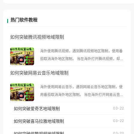
热门软件教程
如何突破腾讯视频地域限制
海外使用腾讯视频，遇到腾讯视频地区限制，使用番
茄取消海外地区限制。 当在海外打开腾讯视频，却突
然弹出“由于版权限制，您所在的地区无法播放”的提
如何突破网易云音乐地域限制
示语。 海外用户如香港、澳门、台湾、美国、加拿
大、澳大利亚、欧洲等国家和地区时，腾讯视频也会
海外使用网易云音乐，遇到网易云音乐地区限制，使
像其他音乐平台一样，出现地区及版权限制问题，且
用番茄取消海外地区限制。 当在海外打开网易云音
仅能在中国大陆地区播放。 遇到这个问题的朋友们，
乐，却突然弹出“由于版权限制，您所在的地区无法
使用番茄回国加速器，即可解决「海外用户收听腾讯
如何突破爱奇艺地域限制
03-22
播放”的提示语。 海外用户如香港、澳门、台湾、美
视频地区版权限制」的问题，无论人在香港、澳门、
国、加拿大、澳大利亚、欧洲等国家和地区时，网易
如何突破喜马拉雅地域限制
03-22
台湾、美国、加拿大、澳大利亚、欧洲等国家和地区
云音乐也会像其他音乐平台一样，出现地区及版权限
工作、留学、定居等，都可以使用，不再因地区和版
如何突破优酷视频地域限制
03-22
制问题，且仅能在中国大陆地区播放。 遇到这个问题