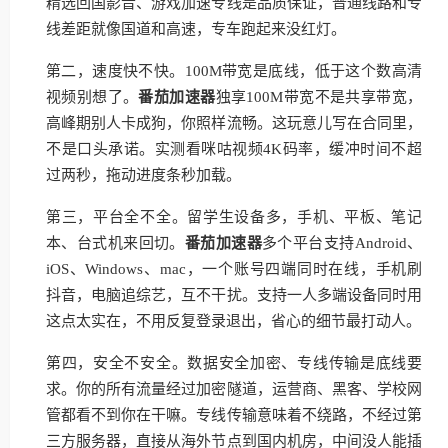
精选回国影音、游戏加速专线是品质保证，普通线路和专
线差距就像国道和高速，专车跑起来没红灯。
第二，速度快不快。100M带宽是底线，低于这个数高清
视频别想了。
番茄加速器
独享100M带宽不是共享带宽，
高峰期别人卡成狗，你照样流畅。这玩意儿写在合同里，
不是口头承诺。实测看咪咕视频4K码率，缓冲时间不超
过两秒，拖动进度条秒加载。
第三，平台全不全。留学生设备多，手机、平板、笔记
本、台式机来回切。
番茄加速器
多个平台支持Android、
iOS、Windows、mac，一个账号四端同时在线，手机刷
抖音，电脑追综艺，互不干扰。支持一人多端设备同时用
这点太实在，不用反复登录退出，省心的细节最打动人。
第四，安全不安全。数据安全加密、专线传输是底线要
求。你的所有流量经过加密隧道，运营商、黑客、学校网
管都看不到你在干嘛。专线传输意味着不绕路，不经过第
三方服务器，直接从海外节点到国内机房，中间没人能插