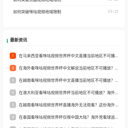
权限制所困扰。
的朋友们，使用番茄回国加速器，即可解决「海外用
如何突破咪咕视频地域限制
03-22
户收听网易云音乐地区版权限制」的问题，无论人在
香港、澳门、台湾、美国、加拿大、澳大利亚、欧洲
等国家和地区工作、留学、定居等，都可以使用，不
再因地区和版权限制所困扰。
最新资讯
在马来西亚看咪咕视频世界杯中文直播当前地区不可播放？这篇指南帮你搞定海外看球难题
1
在海外看咪咕视频世界杯中文解说当前地区不可播放？这篇指南帮你解决所有问题
2
在越南看咪咕视频世界杯中文直播当前地区不可播放？这篇指南帮你解决所有海外观赛难题
3
在澳大利亚看咪咕视频世界杯当前地区不可播放？海外党体育观赛终极指南
4
在越南看咪咕视频世界杯直播海外无法观看？这份海外观赛终极指南帮你搞定
5
在泰国看咪咕视频世界杯仅限中国大陆？海外党看球追剧的终极破局指南
6