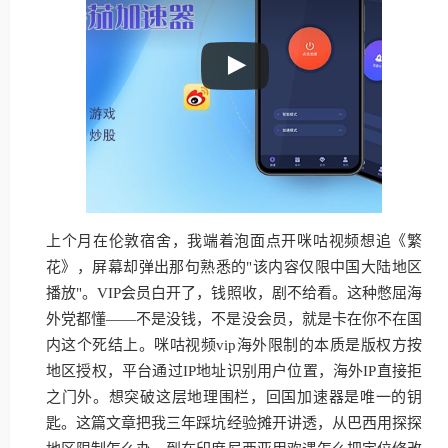
上个月在伦敦宿舍，我端着泡面点开咪咕视频想追《繁
花》，屏幕却弹出那句熟悉的"该内容仅限中国大陆地区
播放"。VIP会员白开了，钱照收，剧不给看。这种憋屈海
外党都懂——不是没钱，不是没会员，就是卡在你不在国
内这个死结上。咪咕视频vip海外限制的本质是版权方按
地区授权，平台通过IP地址识别用户位置，海外IP直接拒
之门外。想突破这层地理围栏，回国加速器是唯一的钥
匙。这篇文章把我三年踩坑经验摊开讲透，从巴西用探探