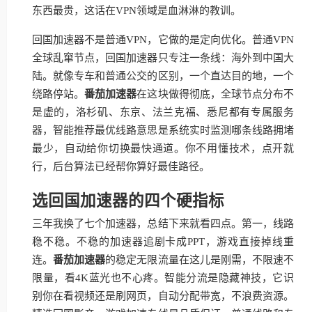
东西最贵，这话在VPN领域是血淋淋的教训。
回国加速器不是普通VPN，它做的是定向优化。普通VPN
全球乱窜节点，回国加速器只专注一条线：海外到中国大
陆。就像专车和普通公交的区别，一个直达目的地，一个
绕路停站。
番茄加速器
在这块做得彻底，全球节点分布不
是虚的，洛杉矶、东京、法兰克福、悉尼都有专属服务
器，智能推荐最优线路意思是系统实时监测哪条线路拥堵
最少，自动给你切换最快通道。你不用懂技术，点开就
行，后台算法已经帮你算好最佳路径。
选回国加速器的四个硬指标
三年我换了七个加速器，总结下来就看四点。第一，线路
稳不稳。不稳的加速器追剧卡成PPT，游戏直接掉线重
连。
番茄加速器
的稳定无限流量在这儿是刚需，不限速不
限量，看4K蓝光也不心疼。智能分流是隐藏神技，它识
别你在看视频还是刷网页，自动分配带宽，不浪费资源。