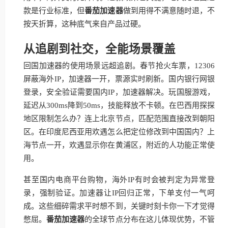
款是行业标准，但
番茄加速器
做到用得不满意随时退，不
按天折算，这种底气来自产品过硬。
从追剧到社交，全能场景覆盖
回国加速器的使用场景远超追剧。春节抢火车票，12306
屏蔽海外IP，加速器一开，票源实时刷新。国内银行网银
登录，安全验证需要国内IP，加速器解决。玩国服游戏，
延迟从300ms降到50ms，技能释放不卡顿。在巴西用探探
地区限制怎么办？连上北京节点，匹配范围直接改到朝阳
区。在印度尼西亚用欢遇怎么把定位修改到中国国内？上
海节点一开，欢遇显示你在黄浦区，附近的人功能正常使
用。
甚至国内电商平台购物，海外IP有时会被判定为异常登
录，强制验证。加速器让IP回归正常，下单支付一气呵
成。这些细碎需求平时想不到，关键时刻卡你一下才觉得
憋屈。
番茄加速器
的全球节点分布在这儿体现优势，不管