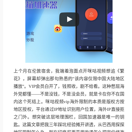
上个月在伦敦宿舍，我端着泡面点开咪咕视频想追《繁
花》，屏幕却弹出那句熟悉的"该内容仅限中国大陆地区
播放"。VIP会员白开了，钱照收，剧不给看。这种憋屈海
外党都懂——不是没钱，不是没会员，就是卡在你不在国
内这个死结上。咪咕视频vip海外限制的本质是版权方按
地区授权，平台通过IP地址识别用户位置，海外IP直接拒
之门外。想突破这层地理围栏，回国加速器是唯一的钥
匙。这篇文章把我三年踩坑经验摊开讲透，从巴西用探探