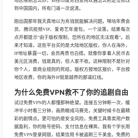
地区限制怎么办，到在印度尼西亚用欢遇怎么把定位修改
到中国国内，所有门道一次说清。
刚出国那年我天真地以为充钱就能解决问题。咪咕年费会
员、腾讯视频VIP、爱奇艺年度包，一个没落。结果每次
点开都提示"由于版权限制，您所在的地区无法观看"。后
来才知道，这些平台买的是大陆地区版权，你人在海外，
IP地址暴露一切，会员再贵也白搭。就像你拿着人民币去
美元区消费，钱是真的，但人家不收。这种限制不是针对
你个人，是商业规则的死结。版权方按地区报价，平台按
地区收费，你的海外IP就是越界的那道红线。
为什么免费VPN救不了你的追剧自由
试过免费VPN的人都懂那种绝望。连接五分钟断一次，缓
冲半小时看三分钟，画质糊成马赛克，关键时候卡在最精
彩的剧情点。更可怕的是安全风险，免费工具靠卖用户数
据盈利，你的账号密码、支付信息在裸奔。我有个学长用
免费VPN登录网银，结果信用卡被盗刷三千美金。免费的