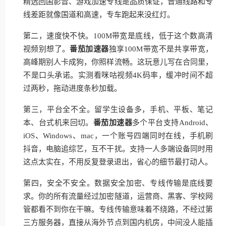
精选回国影音、游戏加速专线是品质保证，普通线路和专
线差距就像国道和高速，专车跑起来没红灯。
第二，速度快不快。100M带宽是底线，低于这个数高清
视频别想了。
番茄加速器
独享100M带宽不是共享带宽，
高峰期别人卡成狗，你照样流畅。这玩意儿写在合同里，
不是口头承诺。实测看咪咕视频4K码率，缓冲时间不超
过两秒，拖动进度条秒加载。
第三，平台全不全。留学生设备多，手机、平板、笔记
本、台式机来回切。
番茄加速器
多个平台支持Android、
iOS、Windows、mac，一个账号四端同时在线，手机刷
抖音，电脑追综艺，互不干扰。支持一人多端设备同时用
这点太实在，不用反复登录退出，省心的细节最打动人。
第四，安全不安全。数据安全加密、专线传输是底线要
求。你的所有流量经过加密隧道，运营商、黑客、学校网
管都看不到你在干嘛。专线传输意味着不绕路，不经过第
三方服务器，直接从海外节点到国内机房，中间没人能插