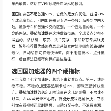
东西最贵，这话在VPN领域是血淋淋的教训。
回国加速器不是普通VPN，它做的是定向优化。普通VPN
全球乱窜节点，回国加速器只专注一条线：海外到中国大
陆。就像专车和普通公交的区别，一个直达目的地，一个
绕路停站。
番茄加速器
在这块做得彻底，全球节点分布不
是虚的，洛杉矶、东京、法兰克福、悉尼都有专属服务
器，智能推荐最优线路意思是系统实时监测哪条线路拥堵
最少，自动给你切换最快通道。你不用懂技术，点开就
行，后台算法已经帮你算好最佳路径。
选回国加速器的四个硬指标
三年我换了七个加速器，总结下来就看四点。第一，线路
稳不稳。不稳的加速器追剧卡成PPT，游戏直接掉线重
连。
番茄加速器
的稳定无限流量在这儿是刚需，不限速不
限量，看4K蓝光也不心疼。智能分流是隐藏神技，它识
别你在看视频还是刷网页，自动分配带宽，不浪费资源。