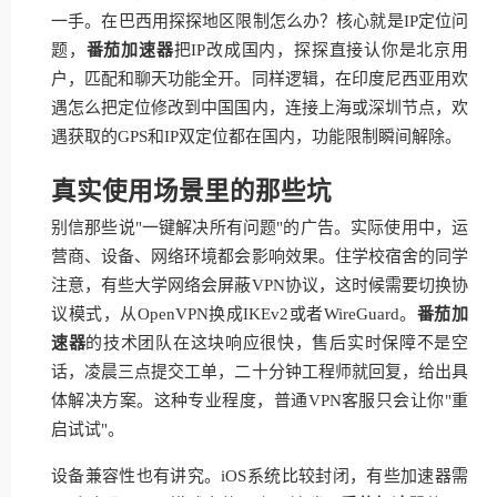
一手。在巴西用探探地区限制怎么办？核心就是IP定位问
题，
番茄加速器
把IP改成国内，探探直接认你是北京用
户，匹配和聊天功能全开。同样逻辑，在印度尼西亚用欢
遇怎么把定位修改到中国国内，连接上海或深圳节点，欢
遇获取的GPS和IP双定位都在国内，功能限制瞬间解除。
真实使用场景里的那些坑
别信那些说"一键解决所有问题"的广告。实际使用中，运
营商、设备、网络环境都会影响效果。住学校宿舍的同学
注意，有些大学网络会屏蔽VPN协议，这时候需要切换协
议模式，从OpenVPN换成IKEv2或者WireGuard。
番茄加
速器
的技术团队在这块响应很快，售后实时保障不是空
话，凌晨三点提交工单，二十分钟工程师就回复，给出具
体解决方案。这种专业程度，普通VPN客服只会让你"重
启试试"。
设备兼容性也有讲究。iOS系统比较封闭，有些加速器需