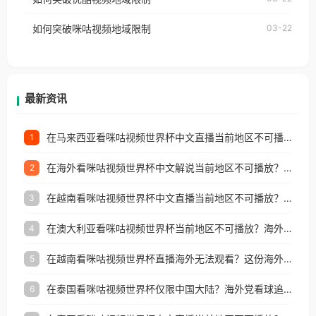
权限制所困扰。
的朋友们，使用番茄回国加速器，即可解决「海外用
如何突破咪咕视频地域限制
03-22
户收听网易云音乐地区版权限制」的问题，无论人在
香港、澳门、台湾、美国、加拿大、澳大利亚、欧洲
等国家和地区工作、留学、定居等，都可以使用，不
再因地区和版权限制所困扰。
最新资讯
在马来西亚看咪咕视频世界杯中文直播当前地区不可播放？这篇指南帮你搞定海外看球难题
1
在海外看咪咕视频世界杯中文解说当前地区不可播放？这篇指南帮你解决所有问题
2
在越南看咪咕视频世界杯中文直播当前地区不可播放？这篇指南帮你解决所有海外观赛难题
3
在澳大利亚看咪咕视频世界杯当前地区不可播放？海外党体育观赛终极指南
4
在越南看咪咕视频世界杯直播海外无法观看？这份海外观赛终极指南帮你搞定
5
在泰国看咪咕视频世界杯仅限中国大陆？海外党看球追剧的终极破局指南
6