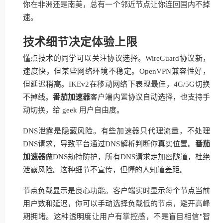
你在非洲还是南美，总有一个邻近节点让你连回国内不掉
速。
技术细节决定体验上限
懂点技术的同学可以关注协议选择。WireGuard协议新，
速度快，但某些网络环境不稳定。OpenVPN兼容性好，
但延迟稍高。IKEv2在移动网络下表现最佳，4G/5G切换
不掉线。
番茄加速器
客户端内置协议自动选择，也支持手
动切换，给 geek 用户自由度。
DNS泄露是隐藏风险。有些加速器只代理流量，不处理
DNS请求，导致平台通过DNS解析判断你真实位置。
番茄
加速器
做DNS劫持防护，所有DNS请求走加密隧道，杜绝
泄露风险。这种细节不宣传，但懂的人知道差距。
节点负载显示是良心功能。客户端实时显示每个节点当前
用户数和延迟，你可以手动选择负载低的节点，避开高峰
期拥堵。这种透明度让用户有掌控感，不是盲目相信"智