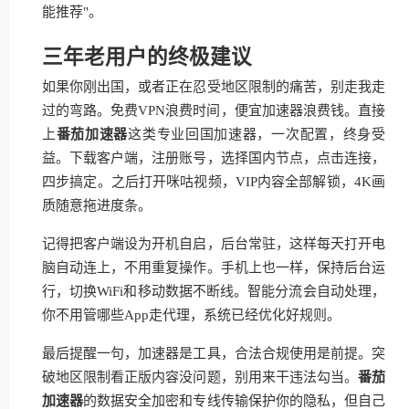
能推荐"。
三年老用户的终极建议
如果你刚出国，或者正在忍受地区限制的痛苦，别走我走
过的弯路。免费VPN浪费时间，便宜加速器浪费钱。直接
上
番茄加速器
这类专业回国加速器，一次配置，终身受
益。下载客户端，注册账号，选择国内节点，点击连接，
四步搞定。之后打开咪咕视频，VIP内容全部解锁，4K画
质随意拖进度条。
记得把客户端设为开机自启，后台常驻，这样每天打开电
脑自动连上，不用重复操作。手机上也一样，保持后台运
行，切换WiFi和移动数据不断线。智能分流会自动处理，
你不用管哪些App走代理，系统已经优化好规则。
最后提醒一句，加速器是工具，合法合规使用是前提。突
破地区限制看正版内容没问题，别用来干违法勾当。
番茄
加速器
的数据安全加密和专线传输保护你的隐私，但自己