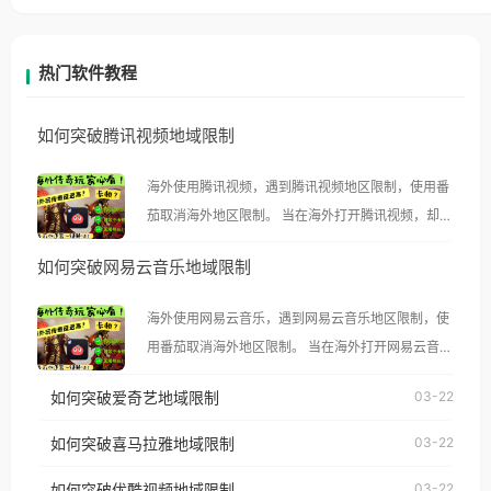
热门软件教程
如何突破腾讯视频地域限制
海外使用腾讯视频，遇到腾讯视频地区限制，使用番
茄取消海外地区限制。 当在海外打开腾讯视频，却突
然弹出“由于版权限制，您所在的地区无法播放”的提
如何突破网易云音乐地域限制
示语。 海外用户如香港、澳门、台湾、美国、加拿
大、澳大利亚、欧洲等国家和地区时，腾讯视频也会
海外使用网易云音乐，遇到网易云音乐地区限制，使
像其他音乐平台一样，出现地区及版权限制问题，且
用番茄取消海外地区限制。 当在海外打开网易云音
仅能在中国大陆地区播放。 遇到这个问题的朋友们，
乐，却突然弹出“由于版权限制，您所在的地区无法
使用番茄回国加速器，即可解决「海外用户收听腾讯
如何突破爱奇艺地域限制
03-22
播放”的提示语。 海外用户如香港、澳门、台湾、美
视频地区版权限制」的问题，无论人在香港、澳门、
国、加拿大、澳大利亚、欧洲等国家和地区时，网易
如何突破喜马拉雅地域限制
03-22
台湾、美国、加拿大、澳大利亚、欧洲等国家和地区
云音乐也会像其他音乐平台一样，出现地区及版权限
工作、留学、定居等，都可以使用，不再因地区和版
如何突破优酷视频地域限制
03-22
制问题，且仅能在中国大陆地区播放。 遇到这个问题