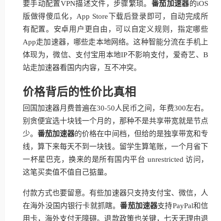
要手动配置VPN描述文件，步骤繁琐。
番茄加速器
的iOS
版做得傻瓜化，App Store下载后登录即可，自动完成所
有配置。安卓用户更自由，可以自定义规则，指定哪些
App走加速器，哪些走本地网络。这种智能分流在手机上
体现为，微信、支付宝用本地IP不影响支付，爱奇艺、B
站走加速器看国内内容，互不冲突。
价格背后的性价比真相
回国加速器月费普遍在30-50人民币之间，年费300左右。
别贪便宜选十块钱一个月的，那种不是共享带宽就是节点
少。
番茄加速器
的价格在中间档，但给的是独享带宽和专
线，算下来每天不到一块钱。留学生算笔账，一个月省下
一杯星巴克，换来的是所有国内平台 unrestricted 访问，
这笔买卖值不值自己掂量。
付款方式也要留意。有些加速器只支持支付宝、微信，人
在海外没国内银行卡就抓瞎。
番茄加速器
支持PayPal和信
用卡，海外支付无障碍。退款政策也关键，七天无理由退